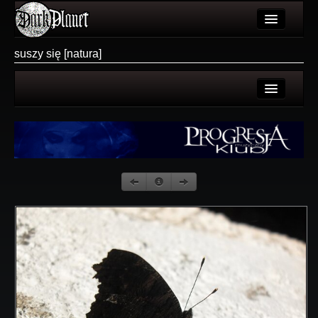
Artykuły
suszy się [natura]
Użytkownicy
Wydarzenia
Strona użytkownika
Galeria
Galerie użytkownika
Forum
Galeria
Więcej
Login