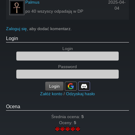
Palmus
2025-04-
04
po 40 wszyscy odpadają w DP
Zaloguj się
, aby dodać komentarz.
Login
Login
Password
Login
Załóż konto
/
Odzyskaj hasło
Ocena
Średnia ocena:
5
Oceny:
5