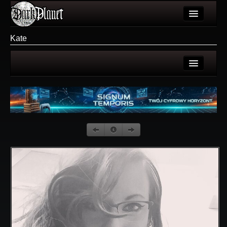
Artykuły
Kate
Użytkownicy
Wydarzenia
Strona użytkownika
Galeria
Galerie użytkownika
Forum
Galeria
Więcej
Login