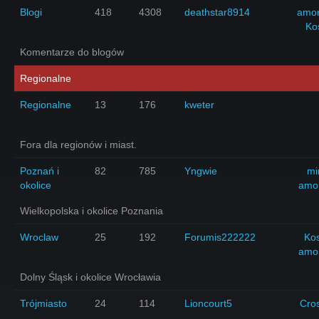
Blogi
418
4308
deathstar8914
amo
Ko
Komentarze do blogów
Regionalne
Regionalne
13
176
kweter
Fora dla regionów i miast.
Poznań i
82
785
Yngwie
mi
okolice
amo
Wielkopolska i okolice Poznania
Wroclaw
25
192
Forumis222222
Ko
amo
Dolny Śląsk i okolice Wrocławia
Trójmiasto
24
114
Lioncourt5
Cro