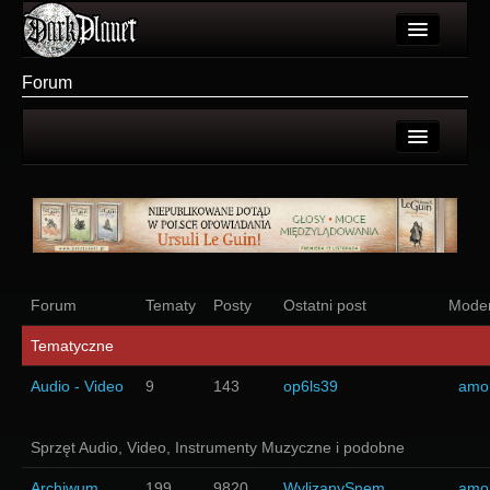
Artykuły
Forum
Użytkownicy
Wydarzenia
Ostatnie tematy
Galeria
Nowe tematy
Forum
Login
Więcej
Rejestracja
Forum
Tematy
Posty
Ostatni post
Moder
Login
Tematyczne
Audio - Video
9
143
op6ls39
amo
Sprzęt Audio, Video, Instrumenty Muzyczne i podobne
Archiwum
199
9820
WylizanySnem
amo