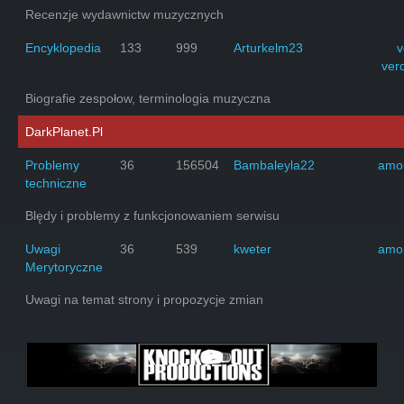
Recenzje wydawnictw muzycznych
Encyklopedia
133
999
Arturkelm23
v
ver
Biografie zespołow, terminologia muzyczna
DarkPlanet.Pl
Problemy
36
156504
Bambaleyla22
amo
techniczne
Blędy i problemy z funkcjonowaniem serwisu
Uwagi
36
539
kweter
amo
Merytoryczne
Uwagi na temat strony i propozycje zmian