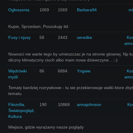
Ogłoszenia
1069
1569
Barbara94
mi
Kupie, Sprzedam, Poszukuję itd.
Fusy i njusy
58
2443
seredke
Ko
amo
Nowosci nie warte tego by umieszczac je na stronie glownej. Np k
sliczny klimatyczny ciuch albo mam nowa dziewczyne... ;-)
Wędrówki
86
6884
Yngwie
Ko
myśli
amo
Tematy bardziej rozrywkowe - tu sie przekierowuje watki ktore zby
tematu.
Filozofia,
190
10868
annajohnson
Ko
Światopogląd,
Kultura
Miejsce, gdzie wyrażamy nasze poglądy