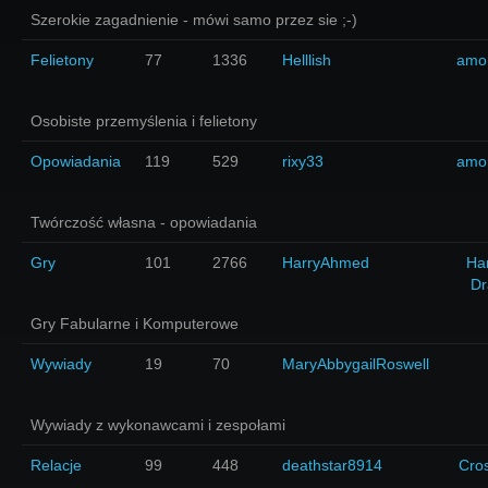
Szerokie zagadnienie - mówi samo przez sie ;-)
Felietony
77
1336
Helllish
amo
Osobiste przemyślenia i felietony
Opowiadania
119
529
rixy33
amo
Twórczość własna - opowiadania
Gry
101
2766
HarryAhmed
Har
Dr
Gry Fabularne i Komputerowe
Wywiady
19
70
MaryAbbygailRoswell
Wywiady z wykonawcami i zespołami
Relacje
99
448
deathstar8914
Cro