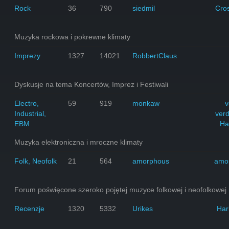
Rock
36
790
siedmil
Cro
Muzyka rockowa i pokrewne klimaty
Imprezy
1327
14021
RobbertClaus
Dyskusje na tema Koncertów, Imprez i Festiwali
Electro,
59
919
monkaw
v
Industrial,
ver
EBM
Ha
Muzyka elektroniczna i mroczne klimaty
Folk, Neofolk
21
564
amorphous
amo
Forum poświęcone szeroko pojętej muzyce folkowej i neofolkowej
Recenzje
1320
5332
Urikes
Har