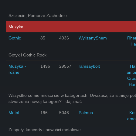
Szczecin, Pomorze Zachodnie
Muzyka
Gothic
85
4036
WylizanySnem
Rhe
Ha
Gotyk i Gothic Rock
Muzyka -
1496
29557
ramsaybolt
Har
rożne
amo
Cro
Har
Wszystko co nie miesci sie w kategoriach. Uważasz, że istnieje po
stworzenia nowej kategorii? - daj znać
Metal
196
5046
Palmus
Ko
amo
Zespoły, koncerty i nowości metalowe