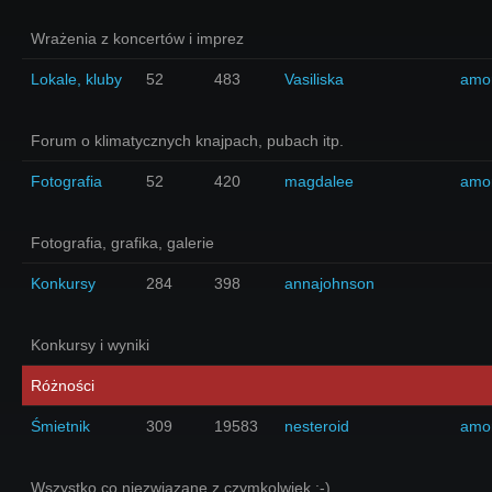
Wrażenia z koncertów i imprez
Lokale, kluby
52
483
Vasiliska
amo
Forum o klimatycznych knajpach, pubach itp.
Fotografia
52
420
magdalee
amo
Fotografia, grafika, galerie
Konkursy
284
398
annajohnson
Konkursy i wyniki
Różności
Śmietnik
309
19583
nesteroid
amo
Wszystko co niezwiązane z czymkolwiek ;-)