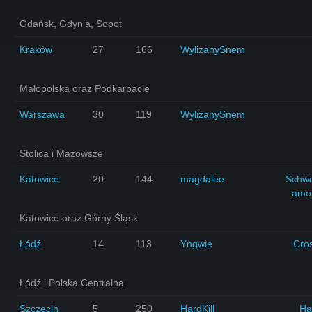
Gdańsk, Gdynia, Sopot
Kraków
27
166
WylizanySnem
Małopolska oraz Podkarpacie
Warszawa
30
119
WylizanySnem
Stolica i Mazowsze
Katowice
20
144
magdalee
Schw
amo
Katowice oraz Górny Śląsk
Łódź
14
113
Yngwie
Cro
Łódź i Polska Centralna
Szczecin
5
250
HardKill
Ha