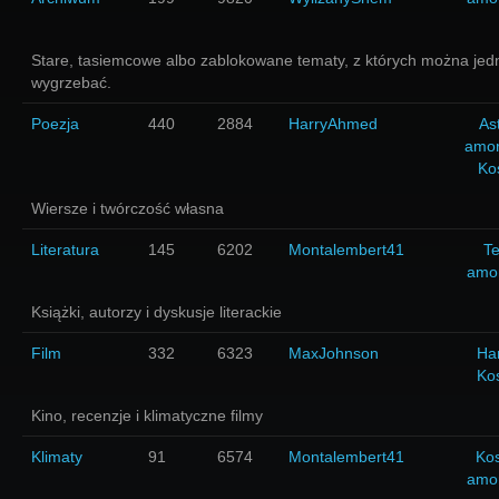
Stare, tasiemcowe albo zablokowane tematy, z których można jed
wygrzebać.
Poezja
440
2884
HarryAhmed
As
amo
Ko
Wiersze i twórczość własna
Literatura
145
6202
Montalembert41
Te
amo
Książki, autorzy i dyskusje literackie
Film
332
6323
MaxJohnson
Har
Ko
Kino, recenzje i klimatyczne filmy
Klimaty
91
6574
Montalembert41
Ko
amo