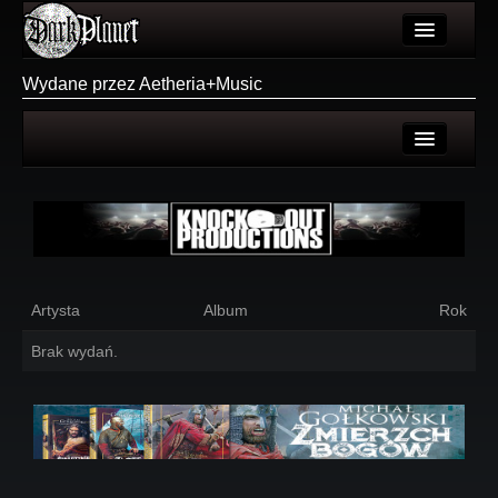
Artykuły
Wydane przez Aetheria+Music
Użytkownicy
Wydarzenia
Login
Galeria
Rejestracja
Forum
Więcej
Artysta
Album
Rok
Login
Brak wydań.