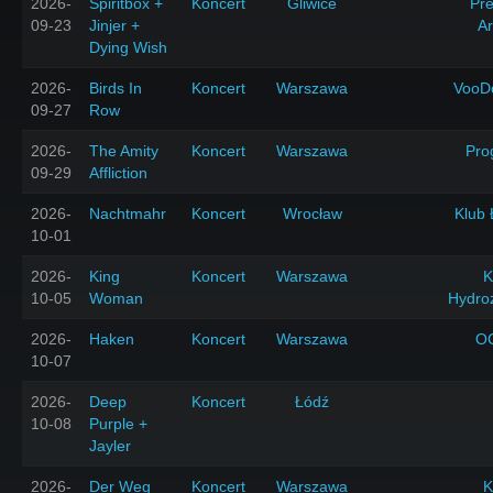
2026-
Spiritbox +
Koncert
Gliwice
Pr
09-23
Jinjer +
A
Dying Wish
2026-
Birds In
Koncert
Warszawa
VooD
09-27
Row
2026-
The Amity
Koncert
Warszawa
Pro
09-29
Affliction
2026-
Nachtmahr
Koncert
Wrocław
Klub 
10-01
2026-
King
Koncert
Warszawa
K
10-05
Woman
Hydro
2026-
Haken
Koncert
Warszawa
O
10-07
2026-
Deep
Koncert
Łódź
10-08
Purple +
Jayler
2026-
Der Weg
Koncert
Warszawa
K