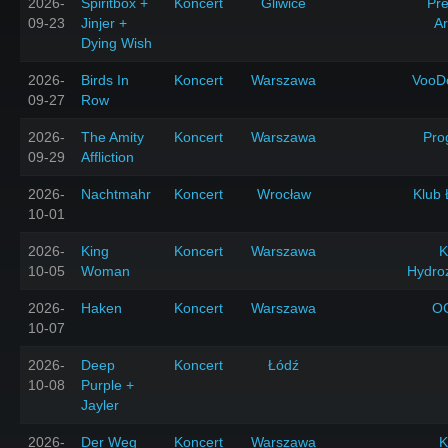
2026-
Spiritbox +
Koncert
Gliwice
Pr
09-23
Jinjer +
A
Dying Wish
2026-
Birds In
Koncert
Warszawa
VooD
09-27
Row
2026-
The Amity
Koncert
Warszawa
Pro
09-29
Affliction
2026-
Nachtmahr
Koncert
Wrocław
Klub 
10-01
2026-
King
Koncert
Warszawa
K
10-05
Woman
Hydro
2026-
Haken
Koncert
Warszawa
O
10-07
2026-
Deep
Koncert
Łódź
10-08
Purple +
Jayler
2026-
Der Weg
Koncert
Warszawa
K