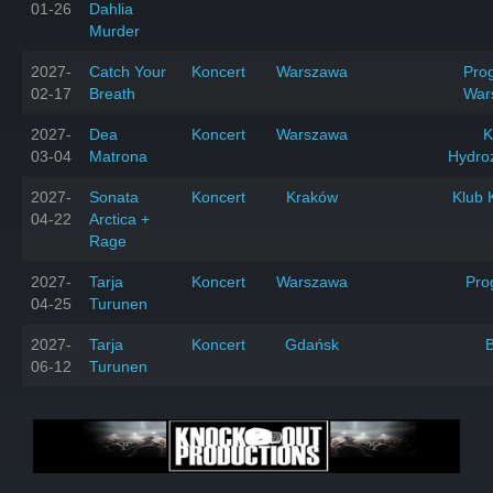
01-26
Dahlia
Murder
2027-
Catch Your
Koncert
Warszawa
Prog
02-17
Breath
War
2027-
Dea
Koncert
Warszawa
K
03-04
Matrona
Hydro
2027-
Sonata
Koncert
Kraków
Klub 
04-22
Arctica +
Rage
2027-
Tarja
Koncert
Warszawa
Pro
04-25
Turunen
2027-
Tarja
Koncert
Gdańsk
06-12
Turunen