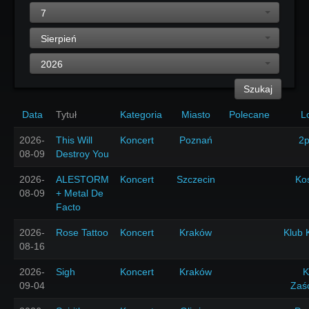
7
Sierpień
2026
Szukaj
Data
Tytuł
Kategoria
Miasto
Polecane
L
2026-
This Will
Koncert
Poznań
2p
08-09
Destroy You
2026-
ALESTORM
Koncert
Szczecin
Ko
08-09
+ Metal De
Facto
2026-
Rose Tattoo
Koncert
Kraków
Klub 
08-16
2026-
Sigh
Koncert
Kraków
K
09-04
Zaś