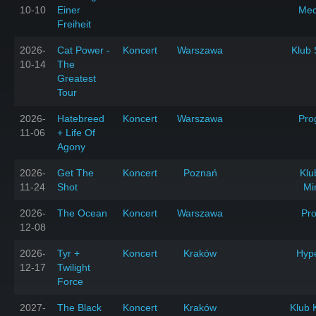
10-10
Einer
Mec
Freiheit
2026-
Cat Power -
Koncert
Warszawa
Klub 
10-14
The
Greatest
Tour
2026-
Hatebreed
Koncert
Warszawa
Pro
11-06
+ Life Of
Agony
2026-
Get The
Koncert
Poznań
Klu
11-24
Shot
Mi
2026-
The Ocean
Koncert
Warszawa
Pr
12-08
2026-
Tyr +
Koncert
Kraków
Hyp
12-17
Twilight
Force
2027-
The Black
Koncert
Kraków
Klub 