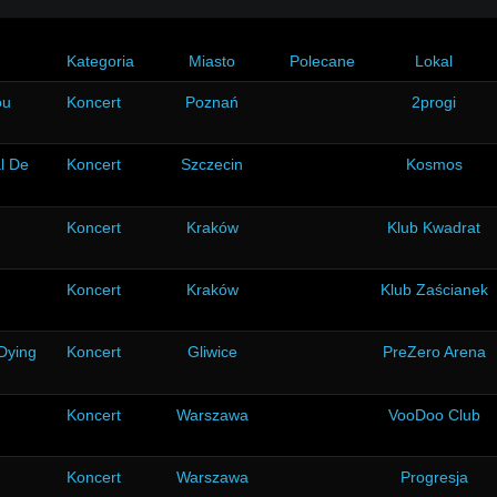
Kategoria
Miasto
Polecane
Lokal
ou
Koncert
Poznań
2progi
l De
Koncert
Szczecin
Kosmos
Koncert
Kraków
Klub Kwadrat
Koncert
Kraków
Klub Zaścianek
 Dying
Koncert
Gliwice
PreZero Arena
Koncert
Warszawa
VooDoo Club
Koncert
Warszawa
Progresja