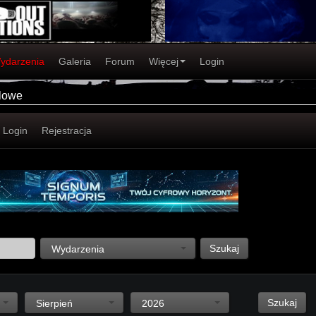
ydarzenia
Galeria
Forum
Więcej
Login
alowe
Login
Rejestracja
Szukaj
Wydarzenia
Szukaj
Sierpień
2026