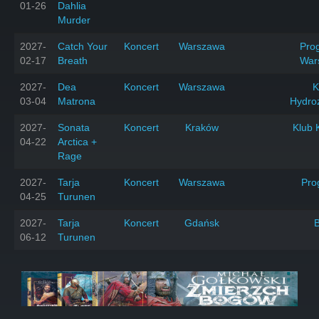
01-26
Dahlia
Murder
2027-
Catch Your
Koncert
Warszawa
Prog
02-17
Breath
War
2027-
Dea
Koncert
Warszawa
K
03-04
Matrona
Hydro
2027-
Sonata
Koncert
Kraków
Klub 
04-22
Arctica +
Rage
2027-
Tarja
Koncert
Warszawa
Pro
04-25
Turunen
2027-
Tarja
Koncert
Gdańsk
06-12
Turunen