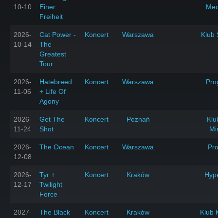
10-10
Einer
Mec
Freiheit
2026-
Cat Power -
Koncert
Warszawa
Klub 
10-14
The
Greatest
Tour
2026-
Hatebreed
Koncert
Warszawa
Pro
11-06
+ Life Of
Agony
2026-
Get The
Koncert
Poznań
Klu
11-24
Shot
Mi
2026-
The Ocean
Koncert
Warszawa
Pr
12-08
2026-
Tyr +
Koncert
Kraków
Hyp
12-17
Twilight
Force
2027-
The Black
Koncert
Kraków
Klub 