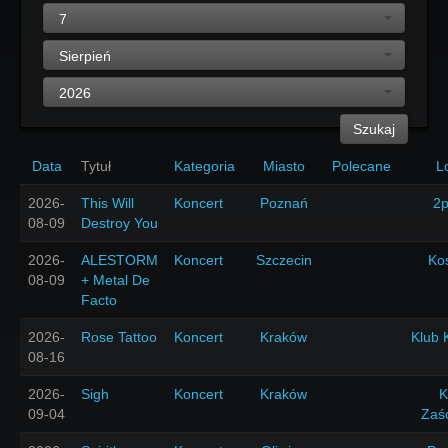
7
Sierpień
2026
Szukaj
Data
Tytuł
Kategoria
Miasto
Polecane
L
2026-
This Will
Koncert
Poznań
2p
08-09
Destroy You
2026-
ALESTORM
Koncert
Szczecin
Ko
08-09
+ Metal De
Facto
2026-
Rose Tattoo
Koncert
Kraków
Klub 
08-16
2026-
Sigh
Koncert
Kraków
K
09-04
Zaś