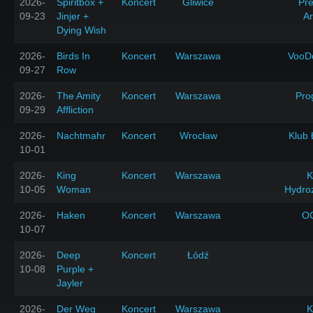
2026-
Spiritbox +
Koncert
Gliwice
Pr
09-23
Jinjer +
A
Dying Wish
2026-
Birds In
Koncert
Warszawa
VooD
09-27
Row
2026-
The Amity
Koncert
Warszawa
Pro
09-29
Affliction
2026-
Nachtmahr
Koncert
Wrocław
Klub 
10-01
2026-
King
Koncert
Warszawa
K
10-05
Woman
Hydro
2026-
Haken
Koncert
Warszawa
O
10-07
2026-
Deep
Koncert
Łódź
10-08
Purple +
Jayler
2026-
Der Weg
Koncert
Warszawa
K