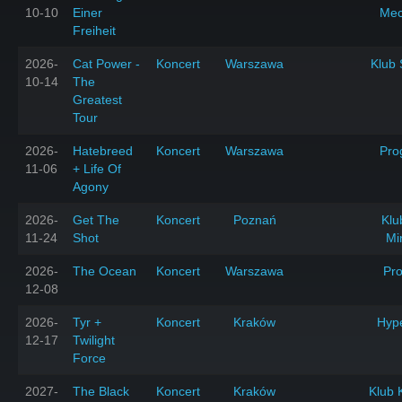
10-10
Einer
Mec
Freiheit
2026-
Cat Power -
Koncert
Warszawa
Klub 
10-14
The
Greatest
Tour
2026-
Hatebreed
Koncert
Warszawa
Pro
11-06
+ Life Of
Agony
2026-
Get The
Koncert
Poznań
Klu
11-24
Shot
Mi
2026-
The Ocean
Koncert
Warszawa
Pr
12-08
2026-
Tyr +
Koncert
Kraków
Hyp
12-17
Twilight
Force
2027-
The Black
Koncert
Kraków
Klub 