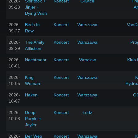
2026-
Spiritbox +
Koncert
Gliwice
Pr
09-23
Jinjer +
A
Dying Wish
2026-
Birds In
Koncert
Warszawa
VooD
09-27
Row
2026-
The Amity
Koncert
Warszawa
Pro
09-29
Affliction
2026-
Nachtmahr
Koncert
Wrocław
Klub 
10-01
2026-
King
Koncert
Warszawa
K
10-05
Woman
Hydro
2026-
Haken
Koncert
Warszawa
O
10-07
2026-
Deep
Koncert
Łódź
10-08
Purple +
Jayler
2026-
Der Weg
Koncert
Warszawa
K