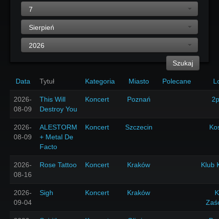
7
Sierpień
2026
Szukaj
Data
Tytuł
Kategoria
Miasto
Polecane
L
2026-
This Will
Koncert
Poznań
2p
08-09
Destroy You
2026-
ALESTORM
Koncert
Szczecin
Ko
08-09
+ Metal De
Facto
2026-
Rose Tattoo
Koncert
Kraków
Klub 
08-16
2026-
Sigh
Koncert
Kraków
K
09-04
Zaś