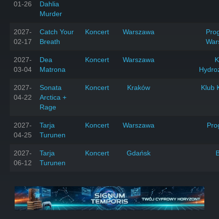
01-26
Dahlia
Murder
2027-
Catch Your
Koncert
Warszawa
Prog
02-17
Breath
War
2027-
Dea
Koncert
Warszawa
K
03-04
Matrona
Hydro
2027-
Sonata
Koncert
Kraków
Klub 
04-22
Arctica +
Rage
2027-
Tarja
Koncert
Warszawa
Pro
04-25
Turunen
2027-
Tarja
Koncert
Gdańsk
06-12
Turunen