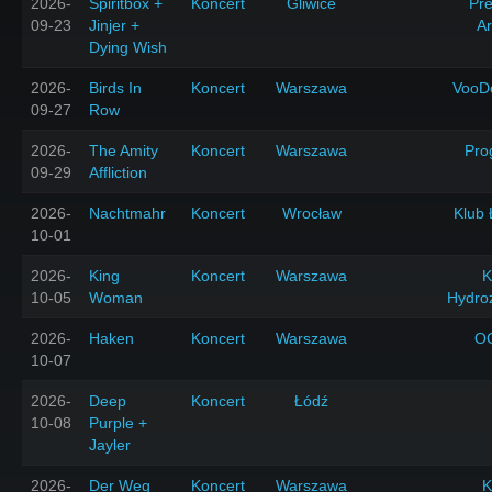
2026-
Spiritbox +
Koncert
Gliwice
Pr
09-23
Jinjer +
A
Dying Wish
2026-
Birds In
Koncert
Warszawa
VooD
09-27
Row
2026-
The Amity
Koncert
Warszawa
Pro
09-29
Affliction
2026-
Nachtmahr
Koncert
Wrocław
Klub 
10-01
2026-
King
Koncert
Warszawa
K
10-05
Woman
Hydro
2026-
Haken
Koncert
Warszawa
O
10-07
2026-
Deep
Koncert
Łódź
10-08
Purple +
Jayler
2026-
Der Weg
Koncert
Warszawa
K