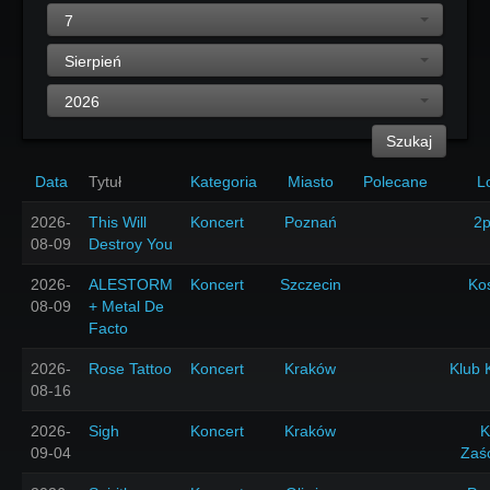
7
Sierpień
2026
Szukaj
Data
Tytuł
Kategoria
Miasto
Polecane
L
2026-
This Will
Koncert
Poznań
2p
08-09
Destroy You
2026-
ALESTORM
Koncert
Szczecin
Ko
08-09
+ Metal De
Facto
2026-
Rose Tattoo
Koncert
Kraków
Klub 
08-16
2026-
Sigh
Koncert
Kraków
K
09-04
Zaś