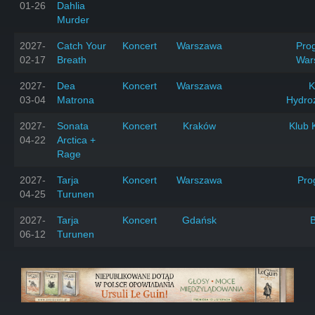
01-26
Dahlia
Murder
2027-
Catch Your
Koncert
Warszawa
Prog
02-17
Breath
War
2027-
Dea
Koncert
Warszawa
K
03-04
Matrona
Hydro
2027-
Sonata
Koncert
Kraków
Klub 
04-22
Arctica +
Rage
2027-
Tarja
Koncert
Warszawa
Pro
04-25
Turunen
2027-
Tarja
Koncert
Gdańsk
06-12
Turunen