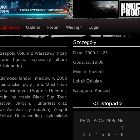
ydarzenia
Galeria
Forum
Więcej
Login
Szczegóły
Data:
2009-11-26
 zespołu Votum z Warszawy, który
mować będzie najnowszy album
Godzina:
19:00
 listopada).
Miasto:
Poznań
iadomości fanów i mediów w 2008
Lokal:
Eskulap
ebiutanckiej płyty „Time Must Have
Kategoria:
Koncert
m świecie przez Progrock Records,
m.in. na trasie Black Sun Tour,
tival, Jarocin, Hunterfest oraz
<
Listopad
>
jak Voo Voo czy Sabaton). Zespół
 Debiut Roku według czytelników
Pn
Wt
Śr
Cz
Pt
So
Nd
1
2
3
4
5
6
7
8