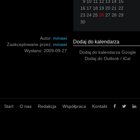
9
10
11
12
13
14
15
16
17
18
19
20
21
22
23
24
25
26
27
28
29
30
Autor:
minawi
Dodaj do kalendarza
Zaakceptowane przez:
minawi
Wysłano:
2009-09-27
Dodaj do kalendarza Google
Dodaj do Outlook / iCal
Start
O nas
Redakcja
Współpraca
Kontakt