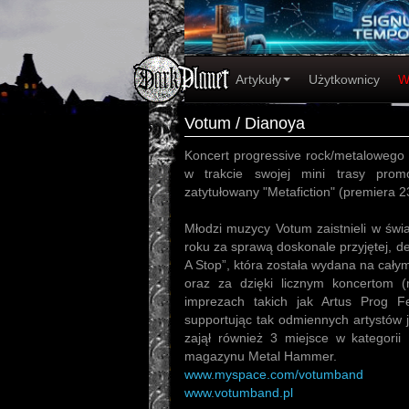
Artykuły
Użytkownicy
W
Votum / Dianoya
Koncert progressive rock/metalowego
w trakcie swojej mini trasy pro
zatytułowany "Metafiction" (premiera 23
Młodzi muzycy Votum zaistnieli w św
roku za sprawą doskonale przyjętej, d
A Stop”, która została wydana na cały
oraz za dzięki licznym koncertom (
imprezach takich jak Artus Prog Fes
supportując tak odmiennych artystów 
zajął również 3 miejsce w kategorii
magazynu Metal Hammer.
www.myspace.com/votumband
www.votumband.pl