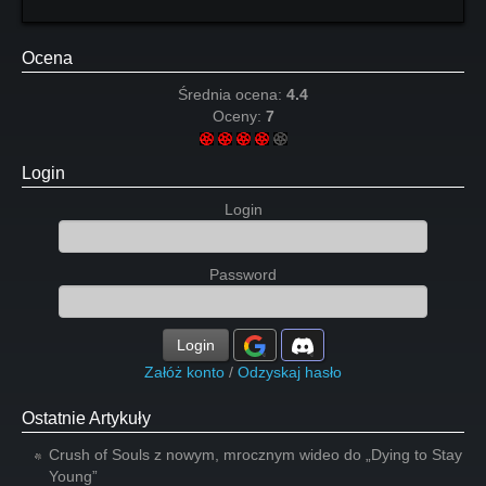
Ocena
Średnia ocena:
4.4
Oceny:
7
Login
Login
Password
Login
Załóż konto
/
Odzyskaj hasło
Ostatnie Artykuły
Crush of Souls z nowym, mrocznym wideo do „Dying to Stay
Young”