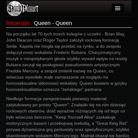
Artykuły
Recenzje
:
Queen - Queen
Użytkownicy
Na początku lat 70-tych trzech kolegów z uczelni - Brian May,
John Deacon oraz Roger Taylor założyli rockową formację
Wydarzenia
Smile. Kapela nie mogła się przebić na rynku, a do zespołu
dołączył nowy wokalista Frederic Bulsara. Charyzmatyczny
Galeria
muzyk o niespotykanym głosie szybko wywarł wpływ na resztę.
Bulsara zaczął się posługiwać pseudonimem artystycznym
Forum
Freddie Mercury, a zespół zmienił nazwę na Queen, co
wówczas wywołało małe zamieszanie ze względu na
Więcej
homoseksualne skłonnosci wokalisty. Queen bowiem w języku
homoseksualistów oznacza "żeńskiego" partnera.
Login
Niedługo formacja zarejestrowała pierwszy materiał,
zatytułowany po prostu "Queen". Znalazło się na nim dziesięć
rockowych utworów, dość wyraźnie różniących się od tego co
było wówczas tworzone. "Keep Yourself Alive" zaskakuje
motorycznym basem i przebojową melodią, a "Great King Rat"
porywa dynamiczna grą perkusisty oraz specyfincznym, szybko
skandowanym wokalem Mercury'ego. Matriał okazął się bardzo