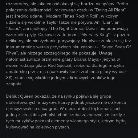
róznorodny, ale jako całość okazął się bardzo niespójny. Próba
połączenia delikatności i rockowego czadu w "Doing All Right"
jest średnio udane, "Modern Times Rock'n'Roll", w którym
udziela się wokalnie Taylor także nie porywa. Ani "Liar", ani
"Jesus", ani spokojny "The Night Comes Down" nie poprawiają
wizerunku płyty. Ciekawie za to brzmi "My Fairy King" - z pozoru
delikatny, ale niesłychanie porywający. Na płycie znalazła się też
instrumentalne wersja przyszłego hitu zespołu - "Seven Seas Of
Rhye", ale niczego szczególnego nie pokazuje. Uwagę
natomiast zwraca brzmienie gitary Briana Maya - jedyna w
swoim rodzaju gitara Red Special, zrobiona dla tego muzyka
amatorsko przez ojca (całkowity koszt zrobienia gitary wynosił
8$), stanie się wkrótce jednym z firmowych znaków tego
zespołu.
Debiut Queen pokazał, że na rynku pojawiła się grupa
utalentowanych muzyków, którzy jednak jeszcze nie do końca
sprecyzowali co chcą grać. W efecie debiut tej formacji jest
jedną z ich słabszych płyt, choć trzeba zaznaczyć, że kazdy z
tych muzyków pokazał elementy własnego stylu, którym będą
kultywować na kolejnych płytach.