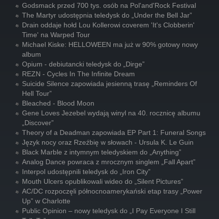
Godsmack przed 700 tys. osób na Pol'and'Rock Festival
The Martyr udostępnia teledysk do „Under the Bell Jar”
Drain oddaje hołd Lou Kollerowi coverem 'It's Clobberin'
Time' na Warped Tour
Michael Kiske: HELLOWEEN ma już w 90% gotowy nowy
album
Opium - debiutancki teledysk do „Dirge”
REZN - Cycles In The Infinite Dream
Suicide Silence zapowiada jesienną trasę „Reminders Of
Hell Tour”
Bleached - Blood Moon
Gene Loves Jezebel wydają winyl na 40. rocznicę albumu
„Discover”
Theory of a Deadman zapowiada EP Part 1: Funeral Songs
Język nocy oraz Rzeźbię w słowach - Ursula K. Le Guin
Black Marble z intymnym teledyskiem do „Anything”
Analog Dance powraca z mrocznym singlem „Fall Apart”
Interpol udostępnili teledysk do „Iron City”
Mouth Ulcers opublikowali wideo do „Silent Pictures”
AC/DC rozpoczęli północnoamerykański etap trasy „Power
Up” w Charlotte
Public Opinion – nowy teledysk do „I Pay Everyone I Still