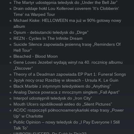
The Martyr udostępnia teledysk do „Under the Bell Jar”
Drain oddaje hołd Lou Kollerowi coverem 'It's Clobberin'
Time' na Warped Tour
Michael Kiske: HELLOWEEN ma już w 90% gotowy nowy
album
Opium - debiutancki teledysk do „Dirge”
REZN - Cycles In The Infinite Dream
Suicide Silence zapowiada jesienną trasę „Reminders Of
Hell Tour”
Bleached - Blood Moon
Gene Loves Jezebel wydają winyl na 40. rocznicę albumu
„Discover”
Theory of a Deadman zapowiada EP Part 1: Funeral Songs
Język nocy oraz Rzeźbię w słowach - Ursula K. Le Guin
Black Marble z intymnym teledyskiem do „Anything”
Analog Dance powraca z mrocznym singlem „Fall Apart”
Interpol udostępnili teledysk do „Iron City”
Mouth Ulcers opublikowali wideo do „Silent Pictures”
AC/DC rozpoczęli północnoamerykański etap trasy „Power
Up” w Charlotte
Public Opinion – nowy teledysk do „I Pay Everyone I Still
Talk To”