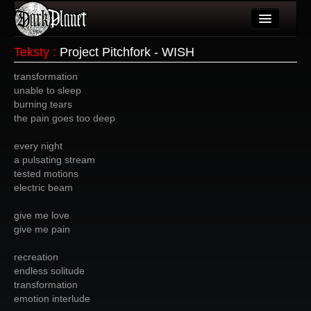
Artykuły
Teksty
:
Project Pitchfork - WISH
Użytkownicy
transformation
unable to sleep
Wydarzenia
burning tears
the pain goes too deep
Galeria
every night
Forum
a pulsating stream
tested motions
Więcej
electric beam
Login
give me love
give me pain
recreation
endless solitude
transformation
emotion interlude