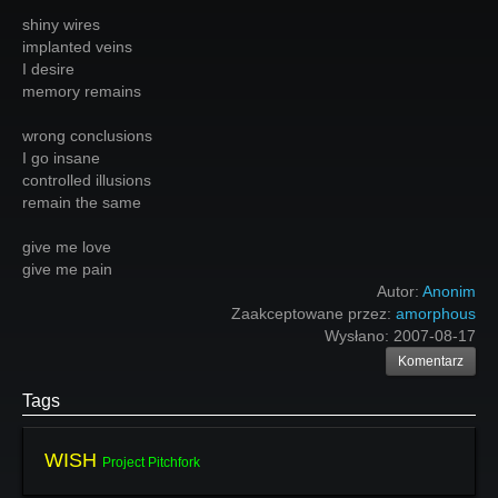
shiny wires
implanted veins
I desire
memory remains
wrong conclusions
I go insane
controlled illusions
remain the same
give me love
give me pain
Autor:
Anonim
Zaakceptowane przez:
amorphous
Wysłano:
2007-08-17
Komentarz
Tags
WISH
Project Pitchfork