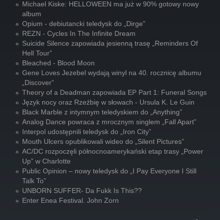
Michael Kiske: HELLOWEEN ma już w 90% gotowy nowy
album
Opium - debiutancki teledysk do „Dirge”
REZN - Cycles In The Infinite Dream
Suicide Silence zapowiada jesienną trasę „Reminders Of
Hell Tour”
Bleached - Blood Moon
Gene Loves Jezebel wydają winyl na 40. rocznicę albumu
„Discover”
Theory of a Deadman zapowiada EP Part 1: Funeral Songs
Język nocy oraz Rzeźbię w słowach - Ursula K. Le Guin
Black Marble z intymnym teledyskiem do „Anything”
Analog Dance powraca z mrocznym singlem „Fall Apart”
Interpol udostępnili teledysk do „Iron City”
Mouth Ulcers opublikowali wideo do „Silent Pictures”
AC/DC rozpoczęli północnoamerykański etap trasy „Power
Up” w Charlotte
Public Opinion – nowy teledysk do „I Pay Everyone I Still
Talk To”
UNBORN SUFFER- Da Fukk Is This??
Enter Enea Festival. John Zorn