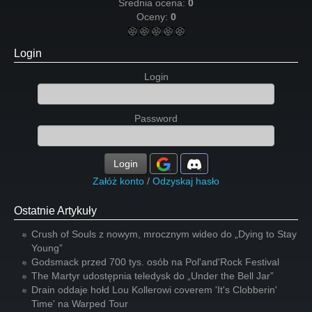
Średnia ocena:
0
Oceny:
0
Login
Login
Password
Login
Załóż konto
/
Odzyskaj hasło
Ostatnie Artykuły
Crush of Souls z nowym, mrocznym wideo do „Dying to Stay
Young”
Godsmack przed 700 tys. osób na Pol'and'Rock Festival
The Martyr udostępnia teledysk do „Under the Bell Jar”
Drain oddaje hołd Lou Kollerowi coverem 'It's Clobberin'
Time' na Warped Tour