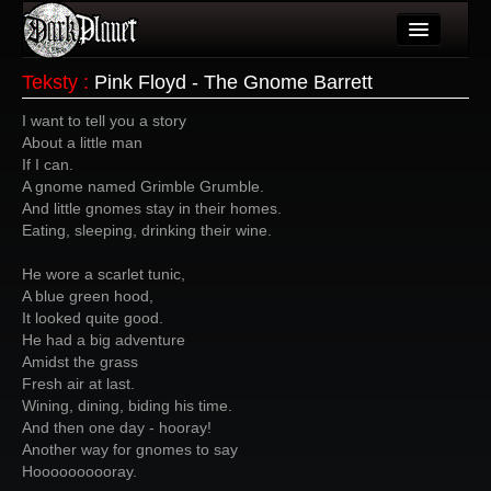
Artykuły
Teksty
:
Pink Floyd - The Gnome Barrett
Użytkownicy
I want to tell you a story
About a little man
Wydarzenia
If I can.
A gnome named Grimble Grumble.
Galeria
And little gnomes stay in their homes.
Eating, sleeping, drinking their wine.
Forum
He wore a scarlet tunic,
Więcej
A blue green hood,
It looked quite good.
Login
He had a big adventure
Amidst the grass
Fresh air at last.
Wining, dining, biding his time.
And then one day - hooray!
Another way for gnomes to say
Hoooooooooray.