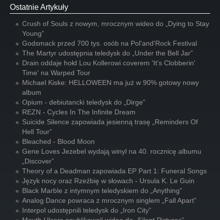
Ostatnie Artykuły
Crush of Souls z nowym, mrocznym wideo do „Dying to Stay
Young”
Godsmack przed 700 tys. osób na Pol'and'Rock Festival
The Martyr udostępnia teledysk do „Under the Bell Jar”
Drain oddaje hołd Lou Kollerowi coverem 'It's Clobberin'
Time' na Warped Tour
Michael Kiske: HELLOWEEN ma już w 90% gotowy nowy
album
Opium - debiutancki teledysk do „Dirge”
REZN - Cycles In The Infinite Dream
Suicide Silence zapowiada jesienną trasę „Reminders Of
Hell Tour”
Bleached - Blood Moon
Gene Loves Jezebel wydają winyl na 40. rocznicę albumu
„Discover”
Theory of a Deadman zapowiada EP Part 1: Funeral Songs
Język nocy oraz Rzeźbię w słowach - Ursula K. Le Guin
Black Marble z intymnym teledyskiem do „Anything”
Analog Dance powraca z mrocznym singlem „Fall Apart”
Interpol udostępnili teledysk do „Iron City”