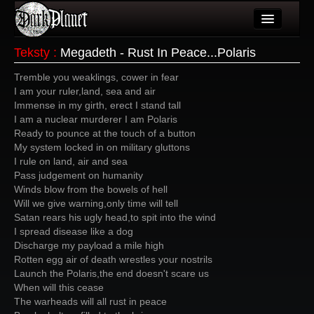
Artykuły
Teksty
:
Megadeth - Rust In Peace...Polaris
Użytkownicy
Tremble you weaklings, cower in fear
I am your ruler,land, sea and air
Wydarzenia
Immense in my girth, erect I stand tall
I am a nuclear murderer I am Polaris
Galeria
Ready to pounce at the touch of a button
My system locked in on military gluttons
Forum
I rule on land, air and sea
Pass judgement on humanity
Więcej
Winds blow from the bowels of hell
Will we give warning,only time will tell
Login
Satan rears his ugly head,to spit into the wind
I spread disease like a dog
Discharge my payload a mile high
Rotten egg air of death wrestles your nostrils
Launch the Polaris,the end doesn't scare us
When will this cease
The warheads will all rust in peace