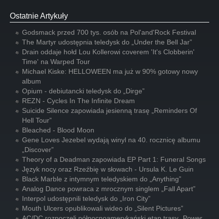
Ostatnie Artykuły
Godsmack przed 700 tys. osób na Pol'and'Rock Festival
The Martyr udostępnia teledysk do „Under the Bell Jar”
Drain oddaje hołd Lou Kollerowi coverem 'It's Clobberin'
Time' na Warped Tour
Michael Kiske: HELLOWEEN ma już w 90% gotowy nowy
album
Opium - debiutancki teledysk do „Dirge”
REZN - Cycles In The Infinite Dream
Suicide Silence zapowiada jesienną trasę „Reminders Of
Hell Tour”
Bleached - Blood Moon
Gene Loves Jezebel wydają winyl na 40. rocznicę albumu
„Discover”
Theory of a Deadman zapowiada EP Part 1: Funeral Songs
Język nocy oraz Rzeźbię w słowach - Ursula K. Le Guin
Black Marble z intymnym teledyskiem do „Anything”
Analog Dance powraca z mrocznym singlem „Fall Apart”
Interpol udostępnili teledysk do „Iron City”
Mouth Ulcers opublikowali wideo do „Silent Pictures”
AC/DC rozpoczęli północnoamerykański etap trasy „Power