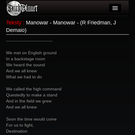
Artykuły
Teksty
:
Manowar - Manowar - (R Friedman, J
Demaio)
Użytkownicy
-------------------------------
Wydarzenia
We met on English ground
Galeria
In a backstage room
We heard the sound
Forum
And we all knew
What we had to do
Więcej
We called the high command
Login
Questedly to make a stand
And in the field we grew
And we all knew
Soon the time would come
For us to fight,
Destination