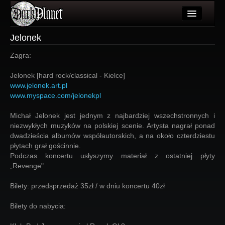
Artykuły
Jelonek
Użytkownicy
Zagra:
Wydarzenia
Jelonek [hard rock/classical - Kielce]
www.jelonek.art.pl
Galeria
www.myspace.com/jelonekpl
Forum
Michał Jelonek jest jednym z najbardziej wszechstronnych i
niezwykłych muzyków na polskiej scenie. Artysta nagrał ponad
Więcej
dwadzieścia albumów współautorskich, a na około czterdziestu
płytach grał gościnnie.
Login
Podczas koncertu usłyszymy materiał z ostatniej płyty
„Revenge".
Bilety: przedsprzedaż 35zł / w dniu koncertu 40zł
Bilety do nabycia: