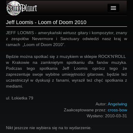
Artykuły
Jeff Loomis - Loom of Doom 2010
Użytkownicy
JEFF LOOMIS - amerykański wirtuoz gitary i kompozytor, znany
z zespołów Nevermore i Sanctuary odwiedzi nasz kraj w
Wydarzenia
ramach „Loom of Doom 2010”.
Galeria
Będzie można spotkać się z muzykiem w sklepie ROCK'N'ROLL
w Krakowie na zamkniętym spotkaniu dla fanów muzyka.
Forum
Podczas tego spotkania Jeff Loomis oprócz tego że
zaprezentuje swoje wybitne umiejętności gitarowe, będzie też
Więcej
uczestniczył w dyskusji z fanami, wyraził też chęć spotkania z
mediami.
Login
ul. Łokietka 79
Autor:
Angelwing
Zaakceptowane przez:
cross-bow
Wysłano:
2010-03-31
Nikt jeszcze nie wybiera się na to wydarzenie.