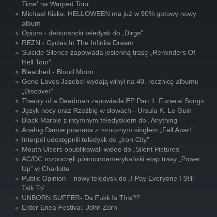
Time' na Warped Tour
Michael Kiske: HELLOWEEN ma już w 90% gotowy nowy
album
Opium - debiutancki teledysk do „Dirge”
REZN - Cycles In The Infinite Dream
Suicide Silence zapowiada jesienną trasę „Reminders Of
Hell Tour”
Bleached - Blood Moon
Gene Loves Jezebel wydają winyl na 40. rocznicę albumu
„Discover”
Theory of a Deadman zapowiada EP Part 1: Funeral Songs
Język nocy oraz Rzeźbię w słowach - Ursula K. Le Guin
Black Marble z intymnym teledyskiem do „Anything”
Analog Dance powraca z mrocznym singlem „Fall Apart”
Interpol udostępnili teledysk do „Iron City”
Mouth Ulcers opublikowali wideo do „Silent Pictures”
AC/DC rozpoczęli północnoamerykański etap trasy „Power
Up” w Charlotte
Public Opinion – nowy teledysk do „I Pay Everyone I Still
Talk To”
UNBORN SUFFER- Da Fukk Is This??
Enter Enea Festival. John Zorn