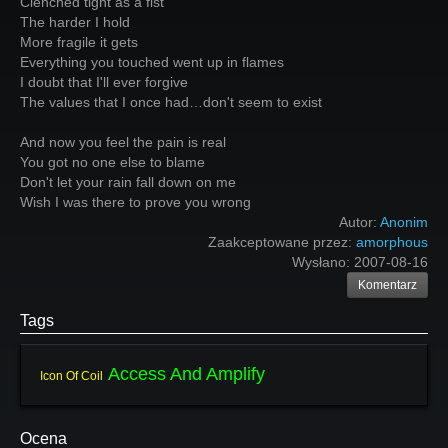
Clenched tight as a fist
The harder I hold
More fragile it gets
Everything you touched went up in flames
I doubt that I'll ever forgive
The values that I once had…don't seem to exist
And now you feel the pain is real
You got no one else to blame
Don't let your rain fall down on me
Wish I was there to prove you wrong
Autor:
Anonim
Zaakceptowane przez:
amorphous
Wysłano:
2007-08-16
Komentarz
Tags
Access And Amplify
Icon Of Coil
Ocena