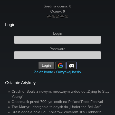
Średnia ocena:
0
Oceny:
0
Login
Login
Password
Login
Załóż konto
/
Odzyskaj hasło
Ostatnie Artykuły
Crush of Souls z nowym, mrocznym wideo do „Dying to Stay
Young”
Godsmack przed 700 tys. osób na Pol'and'Rock Festival
The Martyr udostępnia teledysk do „Under the Bell Jar”
Drain oddaje hołd Lou Kollerowi coverem 'It's Clobberin'