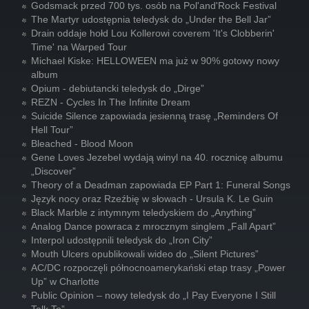
Godsmack przed 700 tys. osób na Pol'and'Rock Festival
The Martyr udostępnia teledysk do „Under the Bell Jar”
Drain oddaje hołd Lou Kollerowi coverem 'It's Clobberin'
Time' na Warped Tour
Michael Kiske: HELLOWEEN ma już w 90% gotowy nowy
album
Opium - debiutancki teledysk do „Dirge”
REZN - Cycles In The Infinite Dream
Suicide Silence zapowiada jesienną trasę „Reminders Of
Hell Tour”
Bleached - Blood Moon
Gene Loves Jezebel wydają winyl na 40. rocznicę albumu
„Discover”
Theory of a Deadman zapowiada EP Part 1: Funeral Songs
Język nocy oraz Rzeźbię w słowach - Ursula K. Le Guin
Black Marble z intymnym teledyskiem do „Anything”
Analog Dance powraca z mrocznym singlem „Fall Apart”
Interpol udostępnili teledysk do „Iron City”
Mouth Ulcers opublikowali wideo do „Silent Pictures”
AC/DC rozpoczęli północnoamerykański etap trasy „Power
Up” w Charlotte
Public Opinion – nowy teledysk do „I Pay Everyone I Still