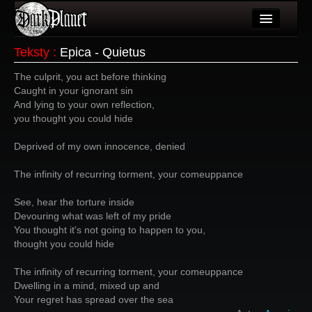
Artykuły
Teksty
:
Epica - Quietus
Użytkownicy
The culprit, you act before thinking
Caught in your ignorant sin
Wydarzenia
And lying to your own reflection,
you thought you could hide
Galeria
Deprived of my own innocence, denied
Forum
The infinity of recurring torment, your comeuppance
Więcej
See, hear the torture inside
Login
Devouring what was left of my pride
You thought it's not going to happen to you,
thought you could hide
The infinity of recurring torment, your comeuppance
Dwelling in a mind, mixed up and
Your regret has spread over the sea