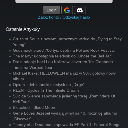
Login
Załóż konto
/
Odzyskaj hasło
Ostatnie Artykuły
Crush of Souls z nowym, mrocznym wideo do „Dying to Stay
Young”
Godsmack przed 700 tys. osób na Pol'and'Rock Festival
The Martyr udostępnia teledysk do „Under the Bell Jar”
Drain oddaje hołd Lou Kollerowi coverem 'It's Clobberin'
Time' na Warped Tour
Michael Kiske: HELLOWEEN ma już w 90% gotowy nowy
album
Opium - debiutancki teledysk do „Dirge”
REZN - Cycles In The Infinite Dream
Suicide Silence zapowiada jesienną trasę „Reminders Of
Hell Tour”
Bleached - Blood Moon
Gene Loves Jezebel wydają winyl na 40. rocznicę albumu
„Discover”
Theory of a Deadman zapowiada EP Part 1: Funeral Songs