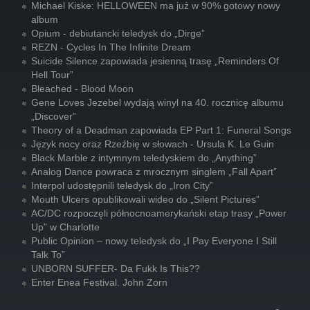
Michael Kiske: HELLOWEEN ma już w 90% gotowy nowy
album
Opium - debiutancki teledysk do „Dirge”
REZN - Cycles In The Infinite Dream
Suicide Silence zapowiada jesienną trasę „Reminders Of
Hell Tour”
Bleached - Blood Moon
Gene Loves Jezebel wydają winyl na 40. rocznicę albumu
„Discover”
Theory of a Deadman zapowiada EP Part 1: Funeral Songs
Język nocy oraz Rzeźbię w słowach - Ursula K. Le Guin
Black Marble z intymnym teledyskiem do „Anything”
Analog Dance powraca z mrocznym singlem „Fall Apart”
Interpol udostępnili teledysk do „Iron City”
Mouth Ulcers opublikowali wideo do „Silent Pictures”
AC/DC rozpoczęli północnoamerykański etap trasy „Power
Up” w Charlotte
Public Opinion – nowy teledysk do „I Pay Everyone I Still
Talk To”
UNBORN SUFFER- Da Fukk Is This??
Enter Enea Festival. John Zorn