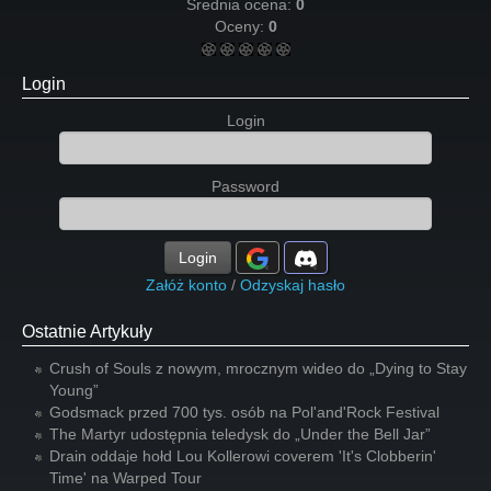
Średnia ocena:
0
Oceny:
0
Login
Login
Password
Login
Załóż konto
/
Odzyskaj hasło
Ostatnie Artykuły
Crush of Souls z nowym, mrocznym wideo do „Dying to Stay
Young”
Godsmack przed 700 tys. osób na Pol'and'Rock Festival
The Martyr udostępnia teledysk do „Under the Bell Jar”
Drain oddaje hołd Lou Kollerowi coverem 'It's Clobberin'
Time' na Warped Tour