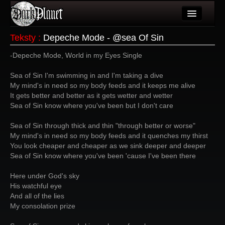
Artykuły
Teksty
:
Depeche Mode - @sea Of Sin
Użytkownicy
-Depeche Mode, World in my Eyes Single
Wydarzenia
Sea of Sin I'm swimming in and I'm taking a dive
My mind's in need so my body feeds and it keeps me alive
Galeria
It gets better and better as it gets wetter and wetter
Sea of Sin know where you've been but I don't care
Forum
Sea of Sin through thick and thin "through better or worse"
Więcej
My mind's in need so my body feeds and it quenches my thirst
You look cheaper and cheaper as we sink deeper and deeper
Login
Sea of Sin know where you've been 'cause I've been there
Here under God's sky
His watchful eye
And all of the lies
My consolation prize