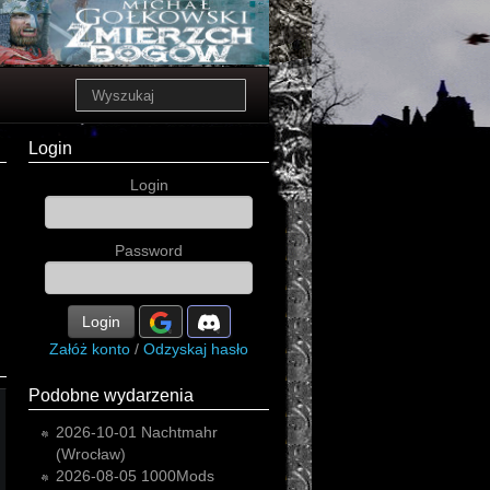
Login
Login
Password
Login
Załóż konto
/
Odzyskaj hasło
Podobne wydarzenia
2026-10-01
Nachtmahr
(Wrocław)
2026-08-05
1000Mods