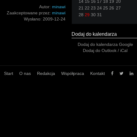
14
15
16
17
18
19
20
Autor:
minawi
21
22
23
24
25
26
27
Zaakceptowane przez:
minawi
28
29
30
31
Wysłano:
2009-12-24
Dodaj do kalendarza
Dodaj do kalendarza Google
Dodaj do Outlook / iCal
Start
O nas
Redakcja
Współpraca
Kontakt