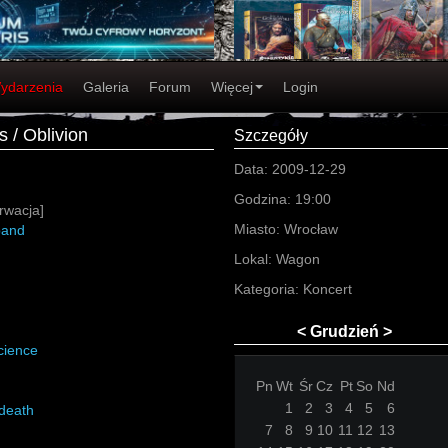
ydarzenia
Galeria
Forum
Więcej
Login
 / Oblivion
Szczegóły
Data:
2009-12-29
Godzina:
19:00
rwacja]
Miasto:
Wrocław
band
Lokal:
Wagon
Kategoria:
Koncert
<
Grudzień
>
cience
Pn
Wt
Śr
Cz
Pt
So
Nd
1
2
3
4
5
6
death
7
8
9
10
11
12
13