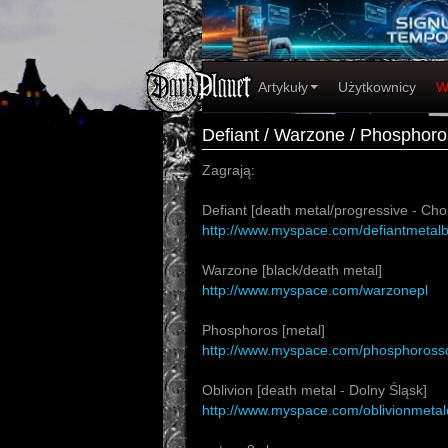
Artykuły
Użytkownicy
W
Defiant / Warzone / Phosphoros
Zagrają:
Defiant [death metal/progressive - Cho
http://www.myspace.com/defiantmetal
Warzone [black/death metal]
http://www.myspace.com/warzonepl
Phosphoros [metal]
http://www.myspace.com/phosphoross
Oblivion [death metal - Dolny Śląsk]
http://www.myspace.com/oblivionmetal