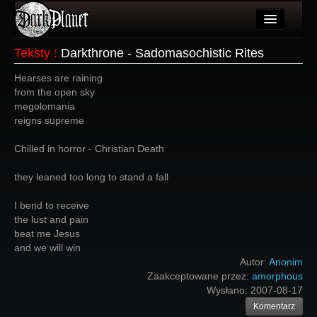
Artykuły
Teksty
:
Darkthrone - Sadomasochistic Rites
Użytkownicy
Hearses are raining
from the open sky
Wydarzenia
megolomania
reigns supreme
Galeria
Chilled in horror - Christian Death
Forum
they leaned too long to stand a fall
Więcej
I bend to receive
Login
the lust and pain
beat me Jesus
and we will win
Autor:
Anonim
Zaakceptowane przez:
amorphous
Wysłano:
2007-08-17
Komentarz