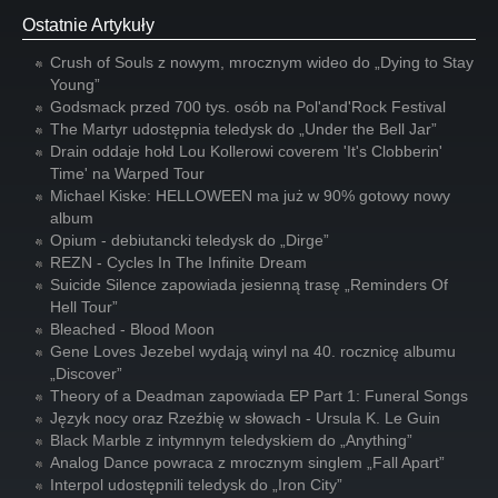
Ostatnie Artykuły
Crush of Souls z nowym, mrocznym wideo do „Dying to Stay
Young”
Godsmack przed 700 tys. osób na Pol'and'Rock Festival
The Martyr udostępnia teledysk do „Under the Bell Jar”
Drain oddaje hołd Lou Kollerowi coverem 'It's Clobberin'
Time' na Warped Tour
Michael Kiske: HELLOWEEN ma już w 90% gotowy nowy
album
Opium - debiutancki teledysk do „Dirge”
REZN - Cycles In The Infinite Dream
Suicide Silence zapowiada jesienną trasę „Reminders Of
Hell Tour”
Bleached - Blood Moon
Gene Loves Jezebel wydają winyl na 40. rocznicę albumu
„Discover”
Theory of a Deadman zapowiada EP Part 1: Funeral Songs
Język nocy oraz Rzeźbię w słowach - Ursula K. Le Guin
Black Marble z intymnym teledyskiem do „Anything”
Analog Dance powraca z mrocznym singlem „Fall Apart”
Interpol udostępnili teledysk do „Iron City”