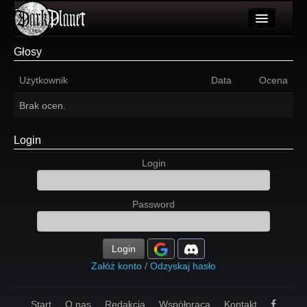
Artykuły
Głosy
Użytkownicy
Użytkownik
Data
Ocena
Wydarzenia
Brak ocen.
Galeria
Login
Forum
Login
Więcej
Password
Login
Login
Załóż konto
/
Odzyskaj hasło
Start
O nas
Redakcja
Współpraca
Kontakt