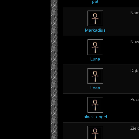
pat
Nam
Markadius
Now
Luna
Dąb
Leaa
Poz
black_angel
Ziel