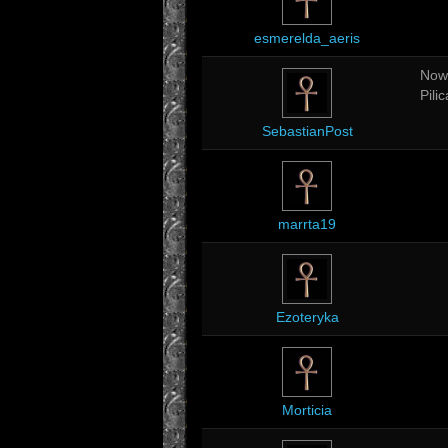
esmerelda_aeris
Now
Pilic
SebastianPost
marrta19
Ezoteryka
Morticia