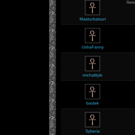
Zajęcie
Iław
Zainteresowania
Masturbatsuri
Miasto
UshaFanny
michalityle
bastek
Syberia