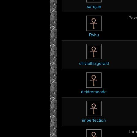
sarojan
Poz
Ryhu
oliiviaffitzgerald
deidremeade
imperfection
Tar