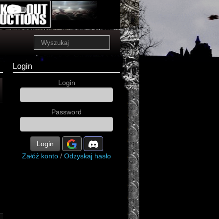
Login
Login
Password
Login
Załóż konto
/
Odzyskaj hasło