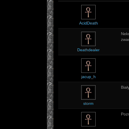
AcidDeath
Nek
zwa
Deathdealer
jacup_h
Biał
storm
Poz