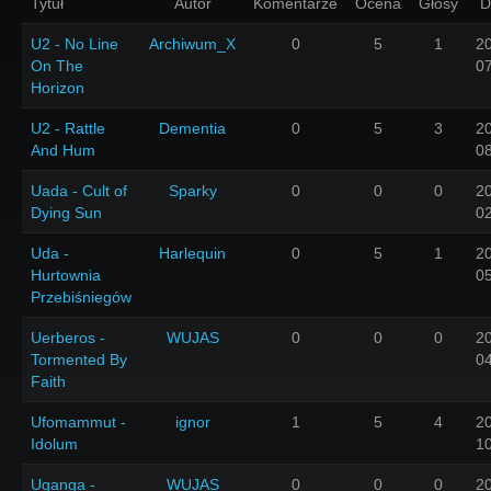
Tytuł
Autor
Komentarze
Ocena
Głosy
D
U2 - No Line
Archiwum_X
0
5
1
2
On The
0
Horizon
U2 - Rattle
Dementia
0
5
3
2
And Hum
0
Uada - Cult of
Sparky
0
0
0
2
Dying Sun
0
Uda -
Harlequin
0
5
1
2
Hurtownia
0
Przebiśniegów
Uerberos -
WUJAS
0
0
0
2
Tormented By
0
Faith
Ufomammut -
ignor
1
5
4
2
Idolum
1
Uganga -
WUJAS
0
0
0
2