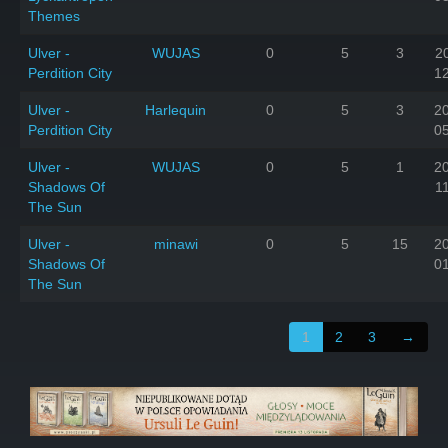
Themes
Ulver -
WUJAS
0
5
3
2
Perdition City
1
Ulver -
Harlequin
0
5
3
2
Perdition City
0
Ulver -
WUJAS
0
5
1
2
Shadows Of
1
The Sun
Ulver -
minawi
0
5
15
2
Shadows Of
0
The Sun
1
2
3
→