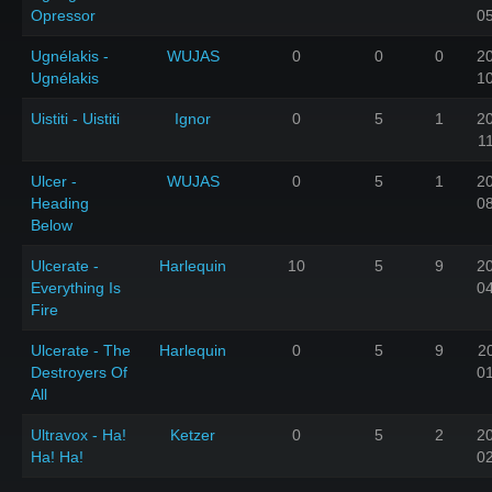
Opressor
0
Ugnélakis -
WUJAS
0
0
0
2
Ugnélakis
1
Uistiti - Uistiti
Ignor
0
5
1
2
1
Ulcer -
WUJAS
0
5
1
2
Heading
0
Below
Ulcerate -
Harlequin
10
5
9
2
Everything Is
0
Fire
Ulcerate - The
Harlequin
0
5
9
2
Destroyers Of
0
All
Ultravox - Ha!
Ketzer
0
5
2
2
Ha! Ha!
0