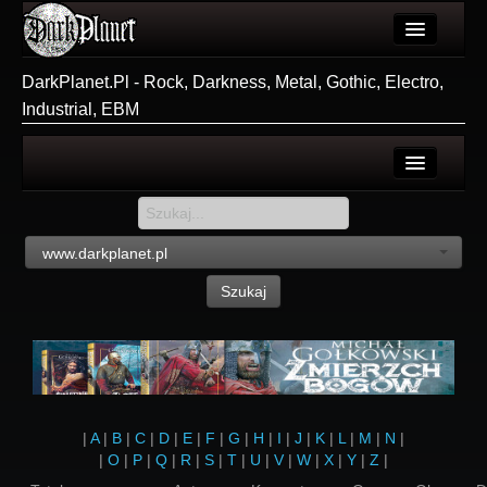
Artykuły
DarkPlanet.Pl - Rock, Darkness, Metal, Gothic, Electro,
Industrial, EBM
Użytkownicy
Wydarzenia
Galeria
Login
Forum
Rejestracja
www.darkplanet.pl
Więcej
Szukaj
Login
|
A
|
B
|
C
|
D
|
E
|
F
|
G
|
H
|
I
|
J
|
K
|
L
|
M
|
N
|
|
O
|
P
|
Q
|
R
|
S
|
T
|
U
|
V
|
W
|
X
|
Y
|
Z
|