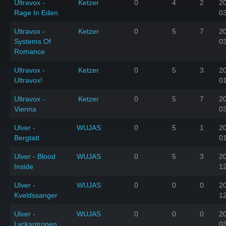
Ultravox -
Ketzer
0
4
2
2
Rage In Eden
0
Ultravox -
Ketzer
0
5
7
2
Systems Of
0
Romance
Ultravox -
Ketzer
0
5
3
2
Ultravox!
0
Ultravox -
Ketzer
0
5
7
2
Vienna
0
Ulver -
WUJAS
0
5
1
2
Bergtatt
0
Ulver - Blood
WUJAS
0
5
3
2
Inside
1
Ulver -
WUJAS
0
0
0
2
Kveldssanger
1
Ulver -
WUJAS
0
0
0
2
Lyckantropen
0