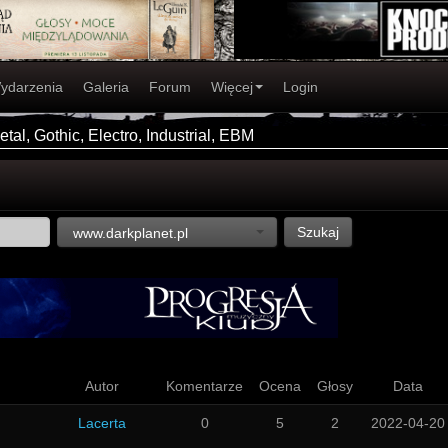
ydarzenia
Galeria
Forum
Więcej
Login
tal, Gothic, Electro, Industrial, EBM
Szukaj
www.darkplanet.pl
Autor
Komentarze
Ocena
Głosy
Data
Lacerta
0
5
2
2022-04-20