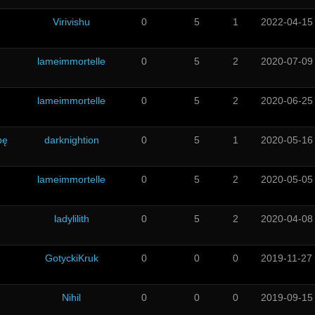
Virivishu
0
5
1
2022-04-15
lameimmortelle
0
5
2
2020-07-09
m
lameimmortelle
0
5
2
2020-06-25
bę
darknightion
0
5
1
2020-05-16
lameimmortelle
0
5
2
2020-05-05
ladylilith
0
5
2
2020-04-08
GotyckiKruk
0
0
0
2019-11-27
Nihil
0
0
0
2019-09-15