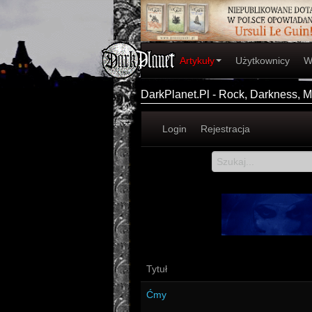
Artykuły
Użytkownicy
W
DarkPlanet.Pl - Rock, Darkness, Me
Login
Rejestracja
Tytuł
Ćmy