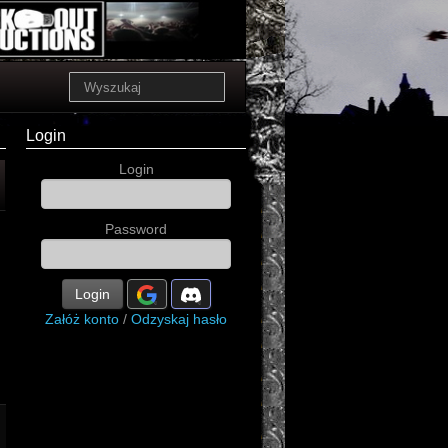
Login
Login
Password
Login
Załóż konto
/
Odzyskaj hasło