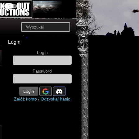
Login
Login
Password
Login
Załóż konto
/
Odzyskaj hasło