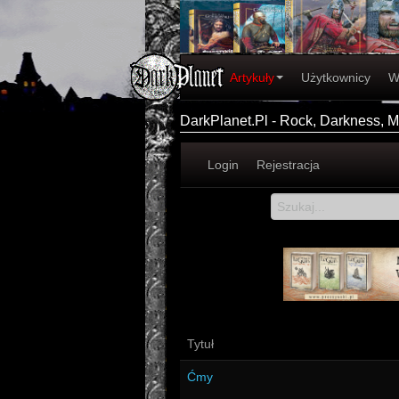
Artykuły
Użytkownicy
W
DarkPlanet.Pl - Rock, Darkness, Me
Login
Rejestracja
Tytuł
Ćmy