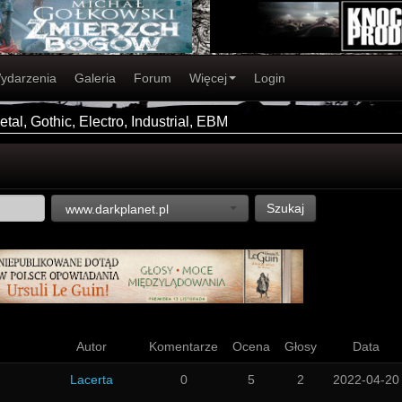
ydarzenia
Galeria
Forum
Więcej
Login
tal, Gothic, Electro, Industrial, EBM
Szukaj
www.darkplanet.pl
Autor
Komentarze
Ocena
Głosy
Data
Lacerta
0
5
2
2022-04-20