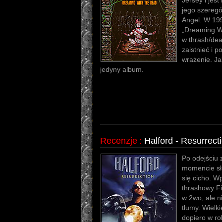
Jersey i jest
jego szeregó
Angel. W 199
„Dreaming Wi
w thrash/dea
zaistnieć i 
wrażenie. Jak
jedyny album.
Recenzje
:
Halford - Resurrect
Po odejściu 
momencie sła
się cicho. W
thrashowy Fi
w 2wo, ale ni
tłumy. Wielk
dopiero w ro