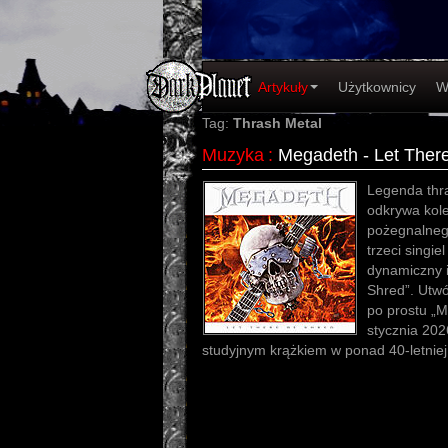
Artykuły
Użytkownicy
W
Tag:
Thrash Metal
Muzyka
:
Megadeth - Let Ther
Legenda thr
odkrywa kole
pożegnalnego 
trzeci singi
dynamiczny i
Shred”. Utw
po prostu „M
stycznia 202
studyjnym krążkiem w ponad 40-letniej 