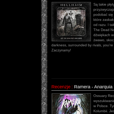
Są takie płyt
przyzwyczaja
podobać się 
które zaskak
od razu. I ta
The Dead No
dźwiękach wi
żwawo, skocz
darkness, surrounded by rivals, you’re
Zaczynamy!
Recenzje
:
Ramera - Anarquia 
Ossuary Reco
wyszukiwaniu
w Polsce. T
Kolumbii. Je