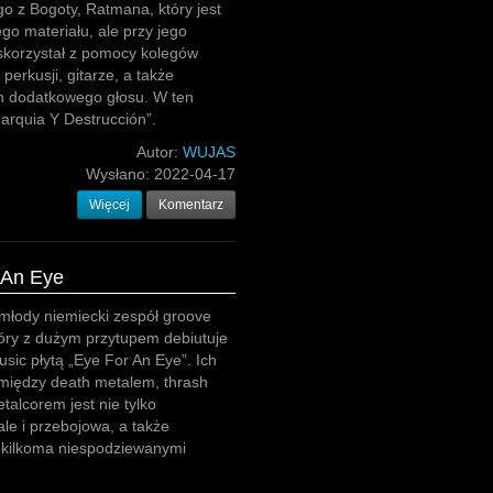
 z Bogoty, Ratmana, który jest
go materiału, ale przy jego
skorzystał z pomocy kolegów
perkusji, gitarze, a także
ch dodatkowego głosu. W ten
arquia Y Destrucción”.
Autor:
WUJAS
Wysłano:
2022-04-17
Więcej
Komentarz
 An Eye
młody niemiecki zespół groove
óry z dużym przytupem debiutuje
usic płytą „Eye For An Eye”. Ich
iędzy death metalem, thrash
talcorem jest nie tylko
ale i przebojowa, a także
 kilkoma niespodziewanymi