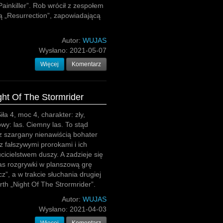
inkiller”. Rob wrócił z zespołem
tą „Resurrection”, zapowiadającą
Autor:
WUJAS
Wysłano:
2021-05-07
Więcej
Komentarz
ght Of The Stormrider
iła 4, moc 4, charakter: zły,
owy: las. Ciemny las. To stąd
z szargany nienawiścią bohater
z fałszywymi prorokami i ich
cicielstwem duszy. A zadzieje się
as rozgrywki w planszową grę
z”, a w trakcie słuchania drugiej
rth „Night Of The Strormrider”.
Autor:
WUJAS
Wysłano:
2021-04-03