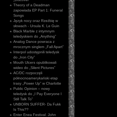
Theory of a Deadman
zapowiada EP Part 1: Funeral
Songs
Język nocy oraz Rzeźbię w
słowach - Ursula K. Le Guin
Black Marble z intymnym
teledyskiem do „Anything”
Analog Dance powraca z
mrocznym singlem „Fall Apart”
Interpol udostępnili teledysk
do „Iron City”
Mouth Ulcers opublikowali
wideo do „Silent Pictures”
AC/DC rozpoczęli
północnoamerykański etap
trasy „Power Up” w Charlotte
Public Opinion – nowy
teledysk do „I Pay Everyone I
Still Talk To”
UNBORN SUFFER- Da Fukk
Is This??
Enter Enea Festival. John