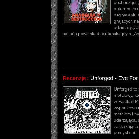
pochodzącego
autorem całe
nagrywaniu 
grających na 
udzielający
sposób powstała debiutancka płyta „An
Recenzje
:
Unforged - Eye For
Unforged to 
metalowy, kt
w Fastball M
wypadkowa m
metalem i me
uderzająca, 
zaskakująca
pomysłami.