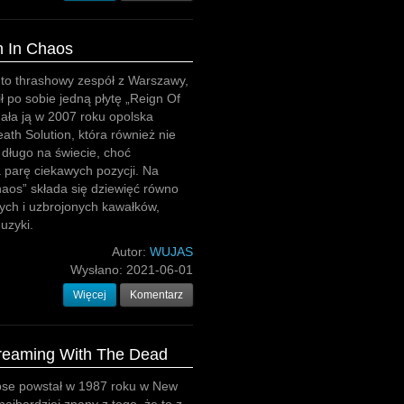
n In Chaos
to thrashowy zespół z Warszawy,
ił po sobie jedną płytę „Reign Of
ała ją w 2007 roku opolska
ath Solution, która również nie
 długo na świecie, choć
 parę ciekawych pozycji. Na
aos” składa się dziewięć równo
ych i uzbrojonych kawałków,
uzyki.
Autor:
WUJAS
Wysłano:
2021-06-01
Więcej
Komentarz
Dreaming With The Dead
pse powstał w 1987 roku w New