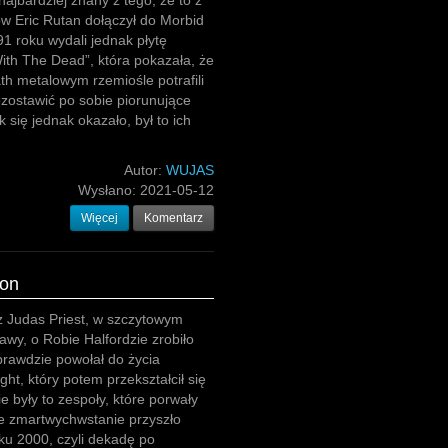
 najbardziej znany z tego, że to z
w Eric Rutan dołączył do Morbid
1 roku wydali jednak płytę
th The Dead”, która pokazała, że
th metalowym rzemiośle potrafili
pozostawić po sobie piorunujące
 się jednak okazało, był to ich
Autor:
WUJAS
Wysłano:
2021-05-12
Więcej
Komentarz
ion
z Judas Priest, w szczytowym
wy, o Robie Halfordzie zrobiło
prawdzie powołał do życia
ght, który potem przekształcił się
e były to zespoły, które porwały
ie zmartwychwstanie przyszło
ku 2000, czyli dekadę po