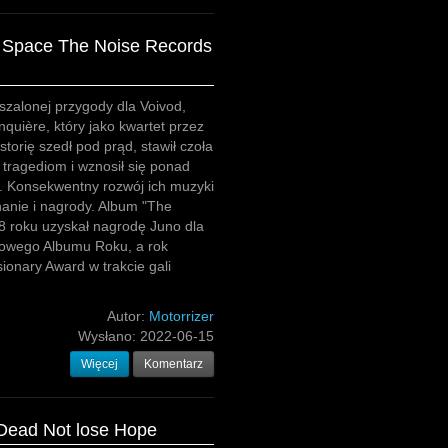
n Space The Noise Records
 szalonej przygody dla Voivod,
nquière, który jako kwartet przez
storię szedł pod prąd, stawił czoła
tragediom i wznosił się ponad
. Konsekwentny rozwój ich muzyki
nanie i nagrody. Album "The
8 roku uzyskał nagrodę Juno dla
owego Albumu Roku, a rok
sionary Award w trakcie gali
Autor:
Motorrizer
Wysłano:
2022-06-15
Więcej
Komentarz
 Dead Not lose Hope