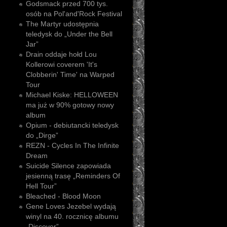
Godsmack przed 700 tys.
osób na Pol'and'Rock Festival
The Martyr udostępnia
teledysk do „Under the Bell
Jar”
Drain oddaje hołd Lou
Kollerowi coverem 'It's
Clobberin' Time' na Warped
Tour
Michael Kiske: HELLOWEEN
ma już w 90% gotowy nowy
album
Opium - debiutancki teledysk
do „Dirge”
REZN - Cycles In The Infinite
Dream
Suicide Silence zapowiada
jesienną trasę „Reminders Of
Hell Tour”
Bleached - Blood Moon
Gene Loves Jezebel wydają
winyl na 40. rocznicę albumu
„Discover”