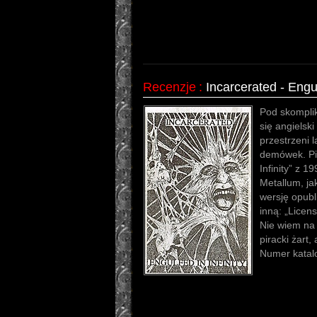
Recenzje
:
Incarcerated - Engul
Pod skompli
się angielsk
przestrzeni 
demówek. Pią
Infinity” z 
Metallum, jak
wersję opubl
inną: „Licen
Nie wiem na i
piracki żart, 
Numer kata