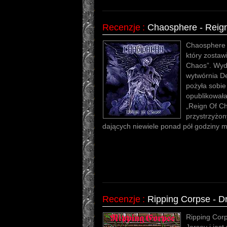
Recenzje
:
Chaosphere - Reig
Chaosphere 
który zostaw
Chaos”. Wyd
wytwórnia De
pożyła sobie
opublikowała
„Reign Of Ch
przystrzyżon
dających niewiele ponad pół godziny m
Recenzje
:
Ripping Corpse - 
Ripping Cor