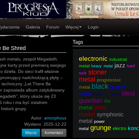
ydarzenia
Galeria
Forum
Więcej
Login
Tags
e Be Shred
electronic
ash metalu, zespół Megadeth,
industrial
jazz
jne karty przed premierą swojego
metal
hard
heavy metal
stoner
dzieła. Do sieci trafił właśnie
rock
el promujący nadchodzącą płytę –
metal
progressive
 techniczny „Let There Be
black
metal
groove
ór zapowiada album zatytułowany
blind
metal
thrash metal
egadeth”, który ukaże się 23
guardian
nu
6 roku i ma być ostatnim
post
metal
historii grupy.
metal
symphonic
Autor:
amorphous
metal
power
Wysłano:
2025-12-22
grunge
konc
electro
metal
Więcej
Komentarz