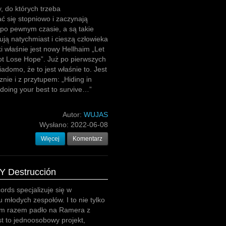
y, do których trzeba
ć się stopniowo i zaczynają
po pewnym czasie, a są takie
ują natychmiast i cieszą człowieka
ki właśnie jest nowy Hellhaim „Let
t Lose Hope”. Już po pierwszych
adomo, że to jest właśnie to. Jest
nie i z przytupem: „Hiding in
 doing your best to survive…”
Autor:
WUJAS
Wysłano:
2022-06-08
Więcej
Komentarz
Y Destrucción
rds specjalizuje się w
 młodych zespołów. I to nie tylko
ym razem padło na Ramera z
st to jednoosobowy projekt,