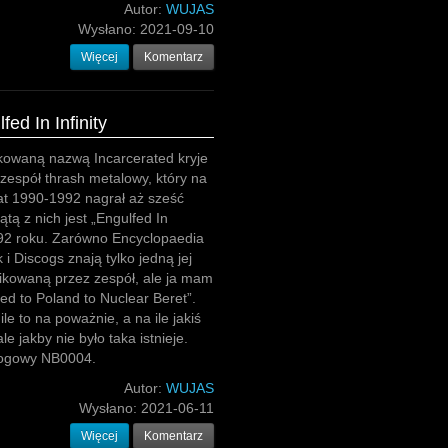
Autor:
WUJAS
Wysłano:
2021-09-10
Więcej
Komentarz
fed In Infinity
kowaną nazwą Incarcerated kryje
i zespół thrash metalowy, który na
lat 1990-1992 nagrał aż sześć
tą z nich jest „Engulfed In
1992 roku. Zarówno Encyclopaedia
 i Discogs znają tylko jedną jej
ikowaną przez zespół, ale ja mam
sed to Poland to Nuclear Beret”.
le to na poważnie, a na ile jakiś
ale jakby nie było taka istnieje.
logowy NB0004.
Autor:
WUJAS
Wysłano:
2021-06-11
Więcej
Komentarz