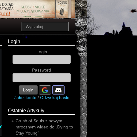
Login
Login
Password
Login
Załóż konto
/
Odzyskaj hasło
Ostatnie Artykuły
Crush of Souls z nowym,
black
erty
rock'n'roll
mrocznym wideo do „Dying to
Stay Young”