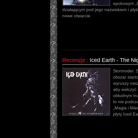
epokowym „Pa
działającym pod jego nazwiskiem i pły
nowe otwarcie.
Recenzje
:
Iced Earth - The Ni
Stormrider. S
obszar start
wyruszy nas
aby walczyć 
obłudnym tru
to nie podcz
„Magia i Miec
płyty Iced Ea