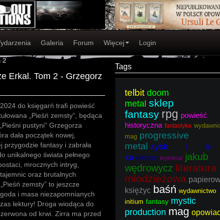
ydarzenia
Galeria
Forum
Więcej
Login
 2
Tags
ze Erkal. Tom 2 - Grzegorz
telbit
doom
sklep
metal
2024 do księgarń trafi powieść
rpg
fantasy
powieść
ytułowana „Pieśń zemsty”, będąca
historyczna
„Pieśni pustyni” Grzegorza
wydawni
fantastyka
progressive
óra dała początek nowej,
mag
 przygodzie fantasy i zabrała
metal
zysk i s-
do unikalnego świata pełnego
jakub
ka
electro
kryminał
postaci, mrocznych intryg,
literatura
wędrowycz
ajemnic oraz brutalnych
młodzieżowa
papiero
„Pieśń zemsty” to jeszcze
baśń
księżyc
wydawnictwo
ygoda i masa niezapomnianych
mystic
fantasy
initium
zas lektury! Droga wiodąca do
mag
production
opowia
czerwona od krwi. Zirra ma przed