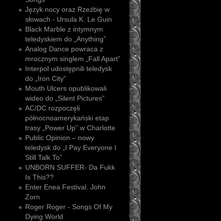
Język nocy oraz Rzeźbię w
słowach - Ursula K. Le Guin
Black Marble z intymnym
teledyskiem do „Anything”
Analog Dance powraca z
mrocznym singlem „Fall Apart”
Interpol udostępnili teledysk
do „Iron City”
Mouth Ulcers opublikowali
wideo do „Silent Pictures”
AC/DC rozpoczęli
północnoamerykański etap
trasy „Power Up” w Charlotte
Public Opinion – nowy
teledysk do „I Pay Everyone I
Still Talk To”
UNBORN SUFFER- Da Fukk
Is This??
Enter Enea Festival. John
Zorn
Roger Roger - Songs Of My
Dying World