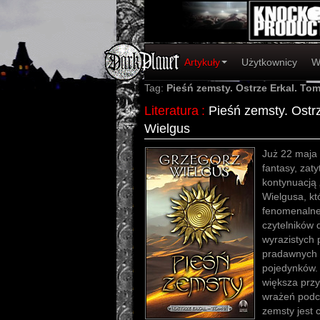
Artykuły
Użytkownicy
W
Tag:
Pieśń zemsty. Ostrze Erkal. Tom
Literatura
:
Pieśń zemsty. Ostr
Wielgus
Już 22 maja 
fantasy, zat
kontynuacją 
Wielgusa, kt
fenomenalnej
czytelników 
wyrazistych 
pradawnych t
pojedynków. 
większa prz
wrażeń podc
zemsty jest 