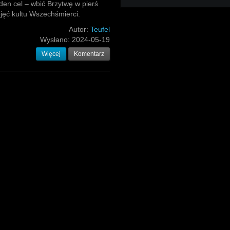
eden cel – wbić Brzytwę w pierś
objęć kultu Wszechśmierci.
Autor:
Teufel
Wysłano:
2024-05-19
Więcej
Komentarz