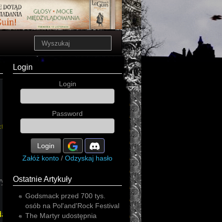
Login
Login
Password
ctwo
Login
Załóż konto
/
Odzyskaj hasło
Ostatnie Artykuły
wy
Godsmack przed 700 tys.
osób na Pol'and'Rock Festival
danie
The Martyr udostępnia