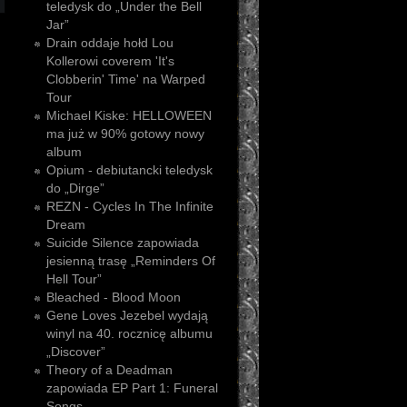
teledysk do „Under the Bell
Jar”
Drain oddaje hołd Lou
Kollerowi coverem 'It's
Clobberin' Time' na Warped
Tour
Michael Kiske: HELLOWEEN
ma już w 90% gotowy nowy
album
Opium - debiutancki teledysk
do „Dirge”
REZN - Cycles In The Infinite
Dream
Suicide Silence zapowiada
jesienną trasę „Reminders Of
Hell Tour”
Bleached - Blood Moon
Gene Loves Jezebel wydają
winyl na 40. rocznicę albumu
„Discover”
Theory of a Deadman
zapowiada EP Part 1: Funeral
Songs