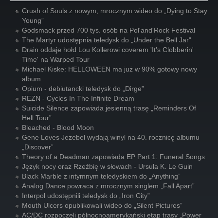
Crush of Souls z nowym, mrocznym wideo do „Dying to Stay
Young”
Godsmack przed 700 tys. osób na Pol'and'Rock Festival
The Martyr udostępnia teledysk do „Under the Bell Jar”
Drain oddaje hołd Lou Kollerowi coverem 'It's Clobberin'
Time' na Warped Tour
Michael Kiske: HELLOWEEN ma już w 90% gotowy nowy
album
Opium - debiutancki teledysk do „Dirge”
REZN - Cycles In The Infinite Dream
Suicide Silence zapowiada jesienną trasę „Reminders Of
Hell Tour”
Bleached - Blood Moon
Gene Loves Jezebel wydają winyl na 40. rocznicę albumu
„Discover”
Theory of a Deadman zapowiada EP Part 1: Funeral Songs
Język nocy oraz Rzeźbię w słowach - Ursula K. Le Guin
Black Marble z intymnym teledyskiem do „Anything”
Analog Dance powraca z mrocznym singlem „Fall Apart”
Interpol udostępnili teledysk do „Iron City”
Mouth Ulcers opublikowali wideo do „Silent Pictures”
AC/DC rozpoczęli północnoamerykański etap trasy „Power