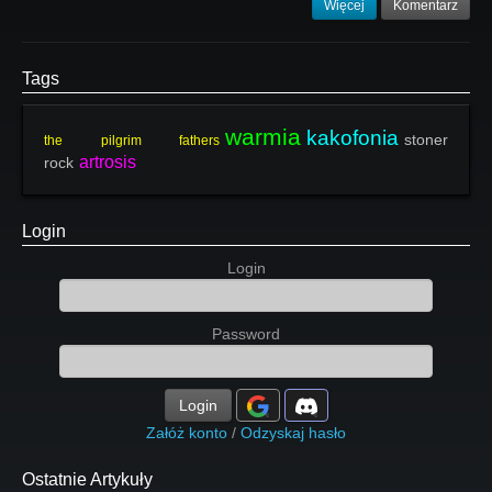
Więcej
Komentarz
Tags
warmia
kakofonia
stoner
the pilgrim fathers
artrosis
rock
Login
Login
Password
Login
Załóż konto
/
Odzyskaj hasło
Ostatnie Artykuły