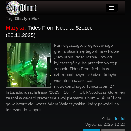
Artykuły
Tag:
Olsztyn Mok
Muzyka
:
Tides From Nebula, Szczecin
Użytkownicy
(28.11.2025)
Wydarzenia
Fani cięższego, progresywnego
grania stawili się tego dnia w klubie
Galeria
„Słowianin” dość licznie. Powód
byłszczególny, bo przecież występ
Forum
zespołu Tides From Nebula w
czteroosobowym składzie, to było
Więcej
wostatnim czasie coś
niewykonalnego. Tymczasem 27
Login
listopada ruszyła trasa "2025 = 18 + 4 TOUR",podczas której ten
zespół w całości prezentuje swój pierwszy album – „Aura” i gra
go w kwartecie, wrazz Adam Waleszyńskim, który powrócił na
ten czas do zespołu.
Autor:
Teufel
Wysłano:
2025-12-20