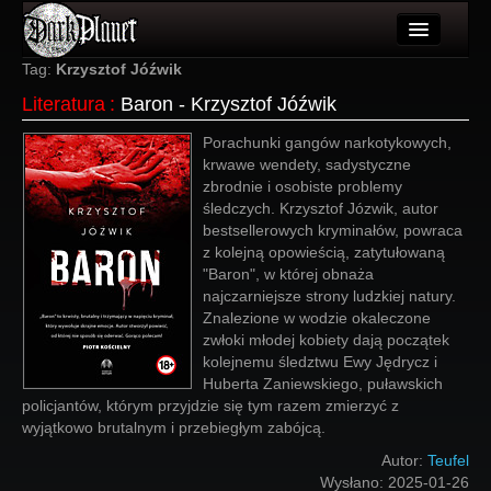
Artykuły
Tag:
Krzysztof Jóźwik
Literatura
:
Baron - Krzysztof Jóźwik
Użytkownicy
Porachunki gangów narkotykowych,
Wydarzenia
krwawe wendety, sadystyczne
zbrodnie i osobiste problemy
Galeria
śledczych. Krzysztof Józwik, autor
bestsellerowych kryminałów, powraca
Forum
z kolejną opowieścią, zatytułowaną
"Baron", w której obnaża
Więcej
najczarniejsze strony ludzkiej natury.
Znalezione w wodzie okaleczone
Login
zwłoki młodej kobiety dają początek
kolejnemu śledztwu Ewy Jędrycz i
Huberta Zaniewskiego, puławskich
policjantów, którym przyjdzie się tym razem zmierzyć z
wyjątkowo brutalnym i przebiegłym zabójcą.
Autor:
Teufel
Wysłano:
2025-01-26