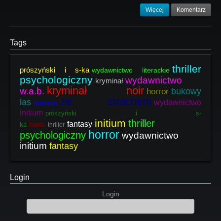
Więcej
Komentarz
Tags
thriller
prószyński i s-ka
wydawnictwo literackie
psychologiczny
wydawnictwo
kryminał
kryminał noir
w.a.b.
bukowy
horror
ze strachem
las
wydawnictwo
sensacja
initium
prószyński i s-
initium
thriller
fantasy
ka
horror
thriller
horror
psychologiczny
wydawnictwo
initium
fantasy
Login
Login