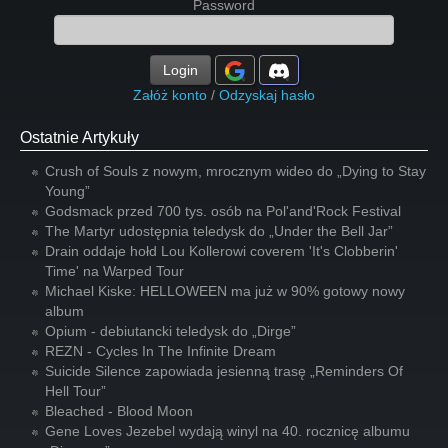
Password
Login
Załóż konto
/
Odzyskaj hasło
Ostatnie Artykuły
Crush of Souls z nowym, mrocznym wideo do „Dying to Stay
Young”
Godsmack przed 700 tys. osób na Pol'and'Rock Festival
The Martyr udostępnia teledysk do „Under the Bell Jar”
Drain oddaje hołd Lou Kollerowi coverem 'It's Clobberin'
Time' na Warped Tour
Michael Kiske: HELLOWEEN ma już w 90% gotowy nowy
album
Opium - debiutancki teledysk do „Dirge”
REZN - Cycles In The Infinite Dream
Suicide Silence zapowiada jesienną trasę „Reminders Of
Hell Tour”
Bleached - Blood Moon
Gene Loves Jezebel wydają winyl na 40. rocznicę albumu