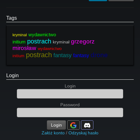
Tags
wydawnictwo
kryminał
postrach
grzegorz
initium
kryminał
mirosław
wydawnictwo
postrach
drone
fantasy
fantasy
initium
Login
Login
Password
Login
Załóż konto
/
Odzyskaj hasło