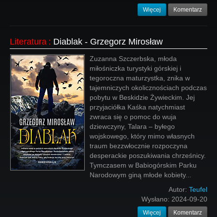
Więcej
Komentarz
Literatura
:
Diablak - Grzegorz Mirosław
Zuzanna Szczerbska, młoda
miłośniczka turystyki górskiej i
tegoroczna maturzystka, znika w
tajemniczych okolicznościach podczas
pobytu w Beskidzie Żywieckim. Jej
przyjaciółka Kaśka natychmiast
zwraca się o pomoc do wuja
dziewczyny, Talara – byłego
wojskowego, który mimo własnych
traum bezzwłocznie rozpoczyna
desperackie poszukiwania chrześnicy.
Tymczasem w Babiogórskim Parku
Narodowym giną młode kobiety...
Autor:
Teufel
Wysłano:
2024-09-20
Więcej
Komentarz