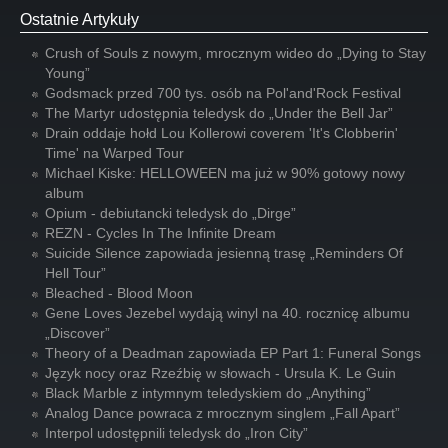
Ostatnie Artykuły
Crush of Souls z nowym, mrocznym wideo do „Dying to Stay
Young”
Godsmack przed 700 tys. osób na Pol'and'Rock Festival
The Martyr udostępnia teledysk do „Under the Bell Jar”
Drain oddaje hołd Lou Kollerowi coverem 'It's Clobberin'
Time' na Warped Tour
Michael Kiske: HELLOWEEN ma już w 90% gotowy nowy
album
Opium - debiutancki teledysk do „Dirge”
REZN - Cycles In The Infinite Dream
Suicide Silence zapowiada jesienną trasę „Reminders Of
Hell Tour”
Bleached - Blood Moon
Gene Loves Jezebel wydają winyl na 40. rocznicę albumu
„Discover”
Theory of a Deadman zapowiada EP Part 1: Funeral Songs
Język nocy oraz Rzeźbię w słowach - Ursula K. Le Guin
Black Marble z intymnym teledyskiem do „Anything”
Analog Dance powraca z mrocznym singlem „Fall Apart”
Interpol udostępnili teledysk do „Iron City”