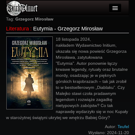
Artykuły
Tag:
Grzegorz Mirosław
Literatura
:
Eutymia - Grzegorz Mirosław
Użytkownicy
18 listopada 2024,
Wydarzenia
nakładem Wydawnictwo Initium,
ukazała się nowa powieść Grzegorza
Galeria
Mirosława, zatytułowana
"Eutymia". Autor ponownie łączy
Forum
krwawe legendy, rytuały oraz brutalne
mordy, osadzając je w pięknych
Więcej
górskich krajobrazach – tak jak zrobił
to w bestsellerowym „Diablaku”. Czy
Login
Malejko stawi czoła pradawnym
legendom i rozwiąże zagadkę
nietypowych zabójstw? Co tak
naprawdę wydarzyło się w noc Kupały
w starożytnej świątyni ukrytej we wnętrzu Babiej Góry?
Autor:
Teufel
Wysłano:
2024-11-20