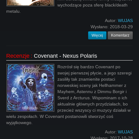
wychodzące poza sferę black/death
metalu.
Autor:
WUJAS
Wysłano:
2018-03-29
Więcej
Komentarz
Recenzje
:
Covenant - Nexus Polaris
Rozrósł się bardzo Covenant po
swojej pierwszej płycie, a jego szeregi
zasiliły tak znamienite postaci
norweskiej sceny jak Hellhammer z
Mayhem, Astennu z Dimmu Borgir i
Sverd z Arcturus. Wspominam o ich
aktualnie głównych przydziałach, bo
przecież wszyscy ci muzycy działali w
wielu zespołach. W Covenant postanowili stworzyć coś
wyjątkowego.
Autor:
WUJAS
Wysłano:
2017-10-28