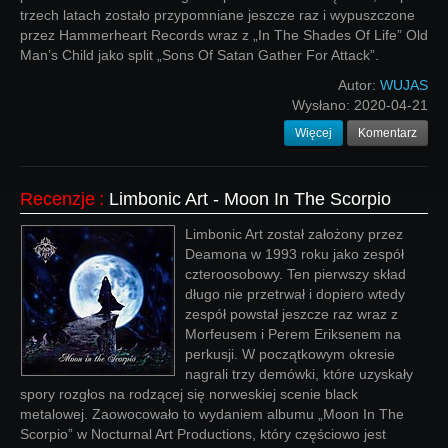
trzech latach zostało przypomniane jeszcze raz i wypuszczone
przez Hammerheart Records wraz z „In The Shades Of Life” Old
Man’s Child jako split „Sons Of Satan Gather For Attack”.
Autor:
WUJAS
Wysłano:
2020-04-21
Więcej
Komentarz
Recenzje
:
Limbonic Art - Moon In The Scorpio
Limbonic Art został założony przez
Deamona w 1993 roku jako zespół
czteroosobowy. Ten pierwszy skład
długo nie przetrwał i dopiero wtedy
zespół powstał jeszcze raz wraz z
Morfeusem i Perem Eriksenem na
perkusji. W początkowym okresie
nagrali trzy demówki, które uzyskały
spory rozgłos na rodzącej się norweskiej scenie black
metalowej. Zaowocowało to wydaniem albumu „Moon In The
Scorpio” w Nocturnal Art Productions, który częściowo jest