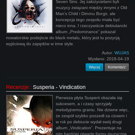
Seven Sins. Jej założycielami byli
muzycy związani między innymi z Old
Man’s Child i Dimmu Borgir, ale
koncepcja tego zespołu miała być
nieco inna. I rzeczywiście debiutancki
album „Predominance” pokazał
nowatorskie podejście do black metalu, który jest tu pozycją
wyjściową do zapędów w inne style.
Autor:
WUJAS
Wysłano:
2018-04-19
Więcej
Komentarz
Recenzje
:
Susperia - Vindication
Pierwsza płyta Susperii okazała się
sukcesem, a i czasy sprzyjały
melodyjnemu graniu. Nie dziwne więc,
że zespół szybko poszedł za ciosem i
w rok po debiucie wydał swój drugi
album „Vindication”. Prezentuje na
nim bardziej otwarte formy muzyczne,