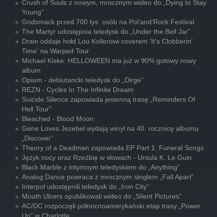
Crush of Souls z nowym, mrocznym wideo do „Dying to Stay
Young”
Godsmack przed 700 tys. osób na Pol'and'Rock Festival
The Martyr udostępnia teledysk do „Under the Bell Jar”
Drain oddaje hołd Lou Kollerowi coverem 'It's Clobberin'
Time' na Warped Tour
Michael Kiske: HELLOWEEN ma już w 90% gotowy nowy
album
Opium - debiutancki teledysk do „Dirge”
REZN - Cycles In The Infinite Dream
Suicide Silence zapowiada jesienną trasę „Reminders Of
Hell Tour”
Bleached - Blood Moon
Gene Loves Jezebel wydają winyl na 40. rocznicę albumu
„Discover”
Theory of a Deadman zapowiada EP Part 1: Funeral Songs
Język nocy oraz Rzeźbię w słowach - Ursula K. Le Guin
Black Marble z intymnym teledyskiem do „Anything”
Analog Dance powraca z mrocznym singlem „Fall Apart”
Interpol udostępnili teledysk do „Iron City”
Mouth Ulcers opublikowali wideo do „Silent Pictures”
AC/DC rozpoczęli północnoamerykański etap trasy „Power
Up” w Charlotte