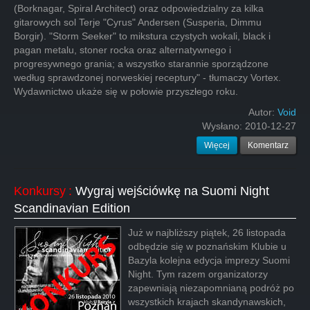
(Borknagar, Spiral Architect) oraz odpowiedzialny za kilka
gitarowych sol Terje "Cyrus" Andersen (Susperia, Dimmu
Borgir). "Storm Seeker" to mikstura czystych wokali, black i
pagan metalu, stoner rocka oraz alternatywnego i
progresywnego grania; a wszystko starannie sporządzone
według sprawdzonej norweskiej receptury" - tłumaczy Vortex.
Wydawnictwo ukaże się w połowie przyszłego roku.
Autor:
Void
Wysłano:
2010-12-27
Więcej
Komentarz
Konkursy
:
Wygraj wejściówkę na Suomi Night
Scandinavian Edition
Już w najbliższy piątek, 26 listopada
odbędzie się w poznańskim Klubie u
Bazyla kolejna edycja imprezy Suomi
Night. Tym razem organizatorzy
zapewniają niezapomnianą podróż po
wszystkich krajach skandynawskich,