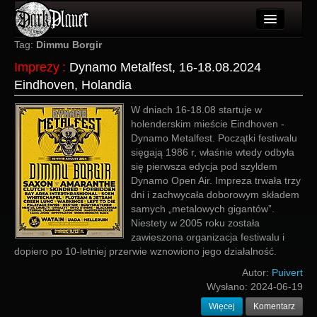
Artykuły
Tag:
Dimmu Borgir
Imprezy
:
Dynamo Metalfest, 16-18.08.2024
Użytkownicy
Eindhoven, Holandia
Wydarzenia
W dniach 16-18.08 startuje w
holenderskim mieście Eindhoven -
Galeria
Dynamo Metalfest. Początki festiwalu
sięgają 1986 r, właśnie wtedy odbyła
Forum
się pierwsza edycja pod szyldem
Dynamo Open Air. Impreza trwała trzy
Więcej
dni i zachwycała doborowym składem
samych „metalowych gigantów”.
Login
Niestety w 2005 roku została
zawieszona organizacja festiwalu i
dopiero po 10-letniej przerwie wznowiono jego działalność.
Autor:
Puivert
Wysłano:
2024-06-19
Więcej
Komentarz