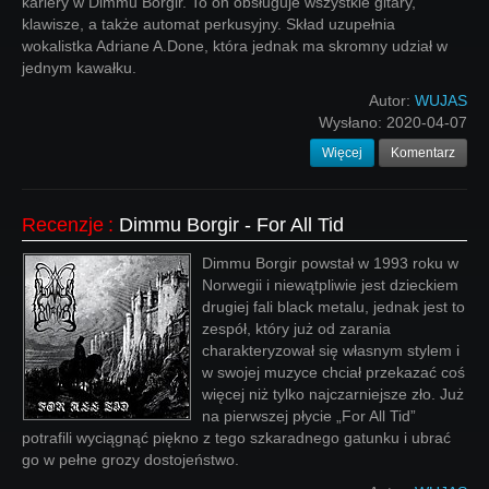
kariery w Dimmu Borgir. To on obsługuje wszystkie gitary,
klawisze, a także automat perkusyjny. Skład uzupełnia
wokalistka Adriane A.Done, która jednak ma skromny udział w
jednym kawałku.
Autor:
WUJAS
Wysłano:
2020-04-07
Więcej
Komentarz
Recenzje
:
Dimmu Borgir - For All Tid
Dimmu Borgir powstał w 1993 roku w
Norwegii i niewątpliwie jest dzieckiem
drugiej fali black metalu, jednak jest to
zespół, który już od zarania
charakteryzował się własnym stylem i
w swojej muzyce chciał przekazać coś
więcej niż tylko najczarniejsze zło. Już
na pierwszej płycie „For All Tid”
potrafili wyciągnąć piękno z tego szkaradnego gatunku i ubrać
go w pełne grozy dostojeństwo.