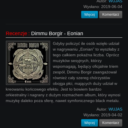
Autor:
WUJAS
Wysłano:
2019-06-04
Więcej
Komentarz
Recenzje
:
Dimmu Borgir - Eonian
Gdyby policzyć ile osób wzięło udział
w nagrywaniu „Eonian” to wyszłaby z
tego całkiem pokaźna liczba. Oprócz
muzyków sesyjnych, którzy
wspomagają, będący oficjalnie triem
zespół, Dimmu Borgir zaangażował
również cały szereg chórzystów
obojga płci, mających duży udział w
kreowaniu końcowego efektu. Jest to bowiem bardzo
orkiestralny i nagrany z dużym rozmachem album, który wynosi
muzykę daleko poza sferę, nawet symfonicznego black metalu.
Autor:
WUJAS
Wysłano:
2019-04-02
Więcej
Komentarz