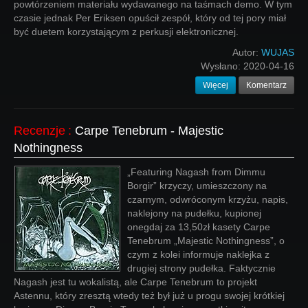
powtórzeniem materiału wydawanego na taśmach demo. W tym
czasie jednak Per Eriksen opuścił zespół, który od tej pory miał
być duetem korzystającym z perkusji elektronicznej.
Autor:
WUJAS
Wysłano:
2020-04-16
Więcej
Komentarz
Recenzje
:
Carpe Tenebrum - Majestic
Nothingness
„Featuring Nagash from Dimmu
Borgir” krzyczy, umieszczony na
czarnym, odwróconym krzyżu, napis,
naklejony na pudełku, kupionej
onegdaj za 13,50zł kasety Carpe
Tenebrum „Majestic Nothingness”, o
czym z kolei informuje naklejka z
drugiej strony pudełka. Faktycznie
Nagash jest tu wokalistą, ale Carpe Tenebrum to projekt
Astennu, który zresztą wtedy też był już u progu swojej krótkiej