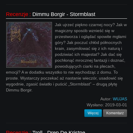
Recenzje
:
Dimmu Borgir - Stormblast
Jak ujrzeć piękno czarnej nocy? Jak w
magiczny sposób wznieść się w
przestworza i oglądać spowite mgłami
góry? Jak poczuć chłód północnych
krain, zasymilować się z ich naturą i
podziwiać ich majestat? Jak dać się
pochłonąć mrocznej fantazji i doznać,
powodujących ciarki na plecach,
emocji? A w dodatku wszystko to nie wychodząc z domu. To
proste. Wystarczy poczekać aż nastanie wieczór, usadowić się
wygodnie, zgasić światło i puścić „Stormblast” – drugą płytę
Dimmu Borgir.
Autor:
WUJAS
Wysłano:
2019-03-01
Więcej
Komentarz
Recenzje
:
Troll - Drep De Kristne