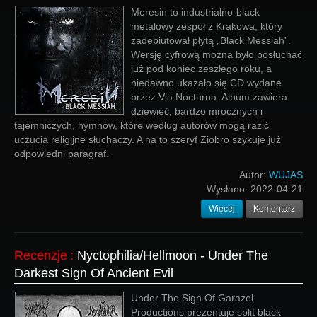
Meresin to industrialno-black
metalowy zespół z Krakowa, który
zadebiutował płytą „Black Messiah”.
Wersję cyfrową można było posłuchać
już pod koniec zeszłego roku, a
niedawno ukazało się CD wydane
przez Via Nocturna. Album zawiera
dziewięć, bardzo mrocznych i
tajemniczych, hymnów, które według autorów mogą razić
uczucia religijne słuchaczy. A na to szeryf Ziobro szykuje już
odpowiedni paragraf.
Autor:
WUJAS
Wysłano:
2022-04-21
Więcej
Komentarz
Recenzje
:
Nyctophilia/Hellmoon - Under The
Darkest Sign Of Ancient Evil
Under The Sign Of Garazel
Productions prezentuje split black