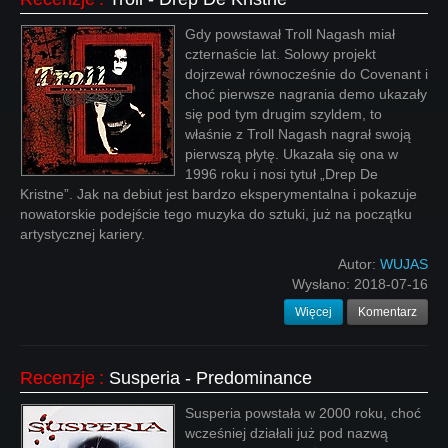
Gdy powstawał Troll Nagash miał
czternaście lat. Solowy projekt
dojrzewał równocześnie do Covenant i
choć pierwsze nagrania demo ukazały
się pod tym drugim szyldem, to
właśnie z Troll Nagash nagrał swoją
pierwszą płytę. Ukazała się ona w
1996 roku i nosi tytuł „Drep De
Kristne”. Jak na debiut jest bardzo eksperymentalna i pokazuje
nowatorskie podejście tego muzyka do sztuki, już na początku
artystycznej kariery.
Autor:
WUJAS
Wysłano:
2018-07-16
Więcej
Komentarz
Recenzje
:
Susperia - Predominance
Susperia powstała w 2000 roku, choć
wcześniej działali już pod nazwą