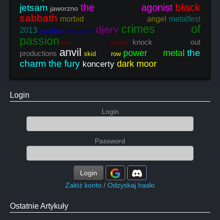
black
the agonist
jetsam
jaworzno
sabbath
morbid angel
metalfest
crimes of
djerv
2013
sacrifice
megadeth
passion
knock out
iron maiden
anvil
the
power metal
productions
skid row
charm the fury
dark moor
koncerty
Login
Login
Password
Login
Załóż konto
/
Odzyskaj hasło
Ostatnie Artykuły