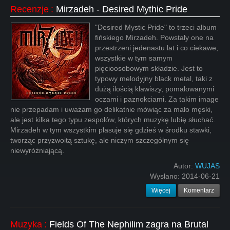
Recenzje
:
Mirzadeh - Desired Mythic Pride
"Desired Mystic Pride" to trzeci album
fińskiego Mirzadeh. Powstały one na
przestrzeni jedenastu lat i co ciekawe,
wszystkie w tym samym
pięcioosobowym składzie. Jest to
typowy melodyjny black metal, taki z
dużą ilością klawiszy, pomalowanymi
oczami i paznokciami. Za takim image
nie przepadam i uważam go delikatnie mówiąc za mało męski,
ale jest kilka tego typu zespołów, których muzykę lubię słuchać.
Mirzadeh w tym wszystkim plasuje się gdzieś w środku stawki,
tworząc przyzwoitą sztukę, ale niczym szczególnym się
niewyróżniającą.
Autor:
WUJAS
Wysłano:
2014-06-21
Więcej
Komentarz
Muzyka
:
Fields Of The Nephilim zagra na Brutal