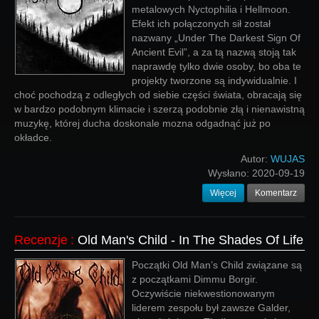
metalowych Nyctophilia i Hellmoon.
Efekt ich połączonych sił został
nazwany „Under The Darkest Sign Of
Ancient Evil”, a za tą nazwą stoją tak
naprawdę tylko dwie osoby, bo oba te
projekty tworzone są indywidualnie. I
choć pochodzą z odległych od siebie części świata, obracają się
w bardzo podobnym klimacie i szerzą podobnie złą i nienawistną
muzykę, której ducha doskonale mozna odgadnąć już po
okładce.
Autor:
WUJAS
Wysłano:
2020-09-19
Więcej
Komentarz
Recenzje
:
Old Man's Child - In The Shades Of Life
Początki Old Man’s Child związane są
z początkami Dimmu Borgir.
Oczywiście niekwestionowanym
liderem zespołu był zawsze Galder,