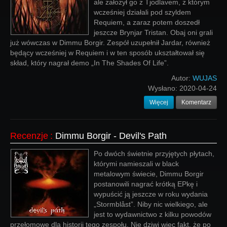
ale założył go z Tjodlavem, z którym
wcześniej działali pod szyldem
Requiem, a zaraz potem doszedł
jeszcze Brynjar Tristan. Obaj oni grali
już wówczas w Dimmu Borgir. Zespół uzupełnił Jardar, również
będący wcześniej w Requiem i w ten sposób ukształtował się
skład, który nagrał demo „In The Shades Of Life”.
Autor:
WUJAS
Wysłano:
2020-04-24
Więcej
Komentarz
Recenzje
:
Dimmu Borgir - Devil's Path
Po dwóch świetnie przyjętych płytach,
którymi namieszali w black
metalowym świecie, Dimmu Borgir
postanowili nagrać krótką EPkę i
wypuścić ją jeszcze w roku wydania
„Stormblåst”. Niby nic wielkiego, ale
jest to wydawnictwo z kilku powodów
przełomowe dla historii tego zespołu. Nie dziwi więc fakt, że po