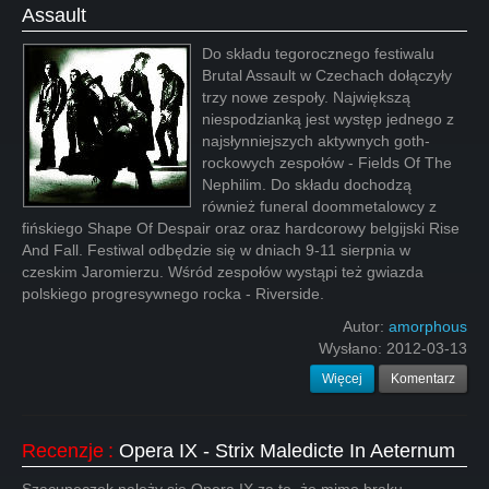
Assault
Do składu tegorocznego festiwalu
Brutal Assault w Czechach dołączyły
trzy nowe zespoły. Największą
niespodzianką jest występ jednego z
najsłynniejszych aktywnych goth-
rockowych zespołów - Fields Of The
Nephilim. Do składu dochodzą
również funeral doommetalowcy z
fińskiego Shape Of Despair oraz oraz hardcorowy belgijski Rise
And Fall. Festiwal odbędzie się w dniach 9-11 sierpnia w
czeskim Jaromierzu. Wśród zespołów wystąpi też gwiazda
polskiego progresywnego rocka - Riverside.
Autor:
amorphous
Wysłano:
2012-03-13
Więcej
Komentarz
Recenzje
:
Opera IX - Strix Maledicte In Aeternum