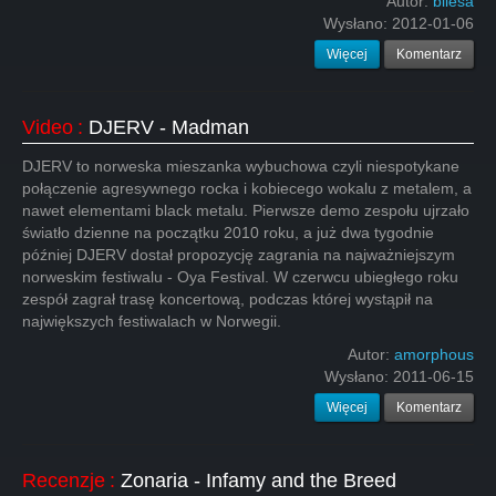
Autor:
bliesa
Wysłano:
2012-01-06
Więcej
Komentarz
Video
:
DJERV - Madman
DJERV to norweska mieszanka wybuchowa czyli niespotykane
połączenie agresywnego rocka i kobiecego wokalu z metalem, a
nawet elementami black metalu. Pierwsze demo zespołu ujrzało
światło dzienne na początku 2010 roku, a już dwa tygodnie
później DJERV dostał propozycję zagrania na najważniejszym
norweskim festiwalu - Oya Festival. W czerwcu ubiegłego roku
zespół zagrał trasę koncertową, podczas której wystąpił na
największych festiwalach w Norwegii.
Autor:
amorphous
Wysłano:
2011-06-15
Więcej
Komentarz
Recenzje
:
Zonaria - Infamy and the Breed