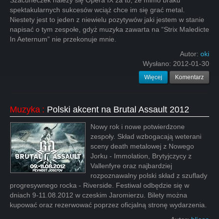
Szacuneczek należy się Opera IX za to, że mimo braku
spektakularnych sukcesów wciąż chce im się grać metal.
Niestety jest to jeden z niewielu pozytywów jaki jestem w stanie
napisać o tym zespołe, gdyż muzyka zawarta na “Strix Maledicte
In Aeternum” nie przekonuje mnie.
Autor:
oki
Wysłano:
2012-01-30
Więcej
Komentarz
Muzyka
:
Polski akcent na Brutal Assault 2012
Nowy rok i nowe potwierdzone
zespoły. Skład wzbogacają weterani
sceny death metalowej z Nowego
Jorku - Immolation, Brytyjczycy z
Vallenfyre oraz najbardziej
rozpoznawalny polski skład z szuflady
progresywnego rocka - Riverside. Festiwal odbędzie się w
dniach 9-11.08.2012 w czeskim Jaromierzu. Bilety można
kupować oraz rezerwować poprzez oficjalną stronę wydarzenia.