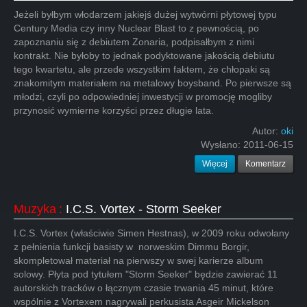
Jeżeli byłbym włodarzem jakiejś dużej wytwórni płytowej typu
Century Media czy inny Nuclear Blast to z pewnością, po
zapoznaniu się z debiutem Zonaria, podpisałbym z nimi
kontrakt. Nie byłoby to jednak podyktowane jakością debiutu
tego kwartetu, ale przede wszystkim faktem, że chłopaki są
znakomitym materiałem na metalowy boysband. Po pierwsze są
młodzi, czyli po odpowiedniej inwestycji w promocję mogliby
przynosić wymierne korzyści przez długie lata.
Autor:
oki
Wysłano:
2011-06-15
Więcej
Komentarz
Muzyka
:
I.C.S. Vortex - Storm Seeker
I.C.S. Vortex (właściwie Simen Hestnas), w 2009 roku odwołany
z pełnienia funkcji basisty w norweskim Dimmu Borgir,
skompletował materiał na pierwszy w swej karierze album
solowy. Płyta pod tytułem "Storm Seeker" będzie zawierać 11
autorskich tracków o łącznym czasie trwania 45 minut, które
wspólnie z Vortexem nagrywali perkusista Asgeir Mickelson