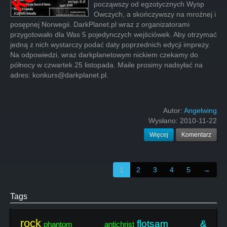
począwszy od egzotycznych Wysp
Owczych, a skończywszy na mroźnej i
posępnej Norwegii. DarkPlanet.pl wraz z organizatorami
przygotowało dla Was 5 pojedynczych wejściówek. Aby otrzymać
jedną z nich wystarczy podać daty poprzednich edycji imprezy.
Na odpowiedzi, wraz darkplanetowym nickiem czekamy do
północy w czwartek 25 listopada. Maile prosimy nadsyłać na
adres: konkurs@darkplanet.pl.
Autor:
Angelwing
Wysłano:
2010-11-22
Więcej
Komentarz
1
2
3
4
5
→
Tags
rock
flotsam &
phantom antichrist