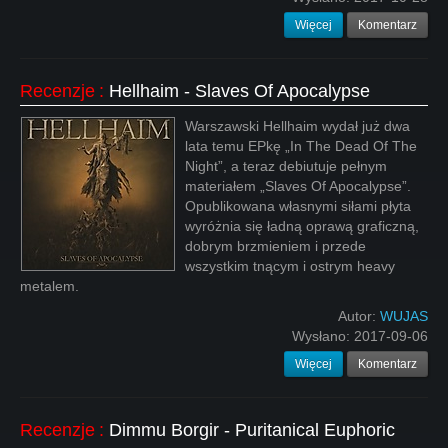
Więcej
Komentarz
Recenzje
:
Hellhaim - Slaves Of Apocalypse
Warszawski Hellhaim wydał już dwa
lata temu EPkę „In The Dead Of The
Night”, a teraz debiutuje pełnym
materiałem „Slaves Of Apocalypse”.
Opublikowana własnymi siłami płyta
wyróżnia się ładną oprawą graficzną,
dobrym brzmieniem i przede
wszystkim tnącym i ostrym heavy
metalem.
Autor:
WUJAS
Wysłano:
2017-09-06
Więcej
Komentarz
Recenzje
:
Dimmu Borgir - Puritanical Euphoric