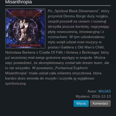
Misanthropia
Po „Spiritual Black Dimensions”, który
przyniósł Dimmu Borgir duży rozgłos,
zespół poszedł za ciosem i rozwinął
skrzydła jeszcze bardziej, nagrywając
płytę nowoczesną, innowacyjną i z
rozmachem. W tym udoskonaleniu
stylu wzięli udział nowi muzycy w
postaci Galdera z Old Man’s Child,
Nicholasa Barkera z Cradle Of Filth i Vortexa z Borknagar, który
już wcześniej miał swoje gościnne występy w zespole. Można
więc powiedzieć, że skompletowany został taki dream team, ale
to nie wszystko. W powstaniu „Puritanical Euphoric
Misanthropia” miała udział cała orkiestra smyczkowa, która
bardzo dużo wniosła do muzyki i uczyniła ją wyjątkowo
symfoniczną.
Autor:
WUJAS
Wysłano:
2016-12-13
Więcej
Komentarz