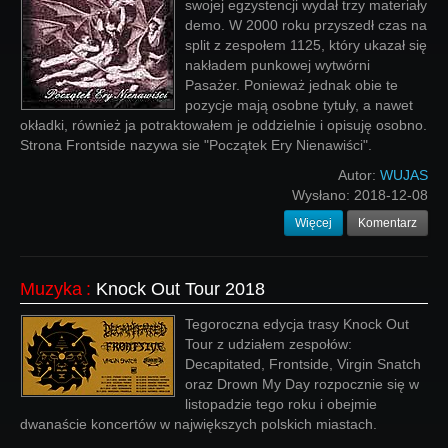
swojej egzystencji wydał trzy materiały
demo. W 2000 roku przyszedł czas na
split z zespołem 1125, który ukazał się
nakładem punkowej wytwórni
Pasażer. Ponieważ jednak obie te
pozycje mają osobne tytuły, a nawet
okładki, również ja potraktowałem je oddzielnie i opisuję osobno.
Strona Frontside nazywa sie "Początek Ery Nienawiści".
Autor:
WUJAS
Wysłano:
2018-12-08
Więcej
Komentarz
Muzyka
:
Knock Out Tour 2018
Tegoroczna edycja trasy Knock Out
Tour z udziałem zespołów:
Decapitated, Frontside, Virgin Snatch
oraz Drown My Day rozpocznie się w
listopadzie tego roku i obejmie
dwanaście koncertów w największych polskich miastach.