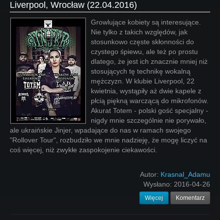
Liverpool, Wrocław (22.04.2016)
Growlujące kobiety są interesujące.
Nie tylko z takich względów, jak
stosunkowo częste skłonności do
czystego śpiewu, ale też po prostu
dlatego, że jest ich znacznie mniej niż
stosujących tę technikę wokalną
mężczyzn. W klubie Liverpool, 22
kwietnia, wystąpiły aż dwie kapele z
płcią piękną warczącą do mikrofonów.
Akurat Totem - polski gość specjalny -
nigdy mnie szczególnie nie porywało,
ale ukraińskie Jinjer, wpadające do nas w ramach swojego
"Rollover Tour", rozbudziło we mnie nadzieję, że mogę liczyć na
coś więcej, niż zwykłe zaspokojenie ciekawości.
Autor:
Krasnal_Adamu
Wysłano:
2016-04-26
Więcej
Komentarz