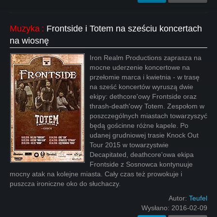
Muzyka
:
Frontside i Totem na sześciu koncertach
na wiosnę
Iron Realm Productions zaprasza na
mocne uderzenie koncertowe na
przełomie marca i kwietnia - w trasę
na sześć koncertów wyruszą dwie
ekipy: dethcore'owy Frontside oraz
thrash-death'owy Totem. Zespołom w
poszczególnych miastach towarzyszyć
będą gościnne różne kapele. Po
udanej grudniowej trasie Knock Out
Tour 2015 w towarzystwie
Decapitated, deathcore'owa ekipa
Frontside z Sosnowca kontynuuje
mocny atak na kolejne miasta. Cały czas też prowokuje i
puszcza ironiczne oko do słuchaczy.
Autor:
Teufel
Wysłano:
2016-02-09