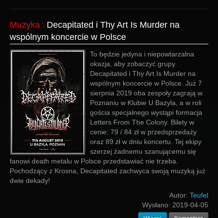
Muzyka
:
Decapitated i Thy Art Is Murder na
wspólnym koncercie w Polsce
To będzie jedyna i niepowtarzalna
okazja, aby zobaczyć grupy
Decapitated i Thy Art Is Murder na
wspólnym koncercie w Polsce. Już 7
sierpnia 2019 oba zespoły zagrają w
Poznaniu w Klubie U Bazyla, a w roli
gościa specjalnego wystąpi formacja
Letters From The Colony. Bilety w
cenie: 79 / 84 zł w przedsprzedaży
oraz 89 zł w dniu koncertu. Tej ekipy
szerzej żadnemu szanującemu się
fanowi death metalu w Polsce przedstawiać nie trzeba.
Pochodzący z Krosna, Decapitated zachwyca swoją muzyką już
dwie dekady!
Autor:
Teufel
Wysłano:
2019-04-05