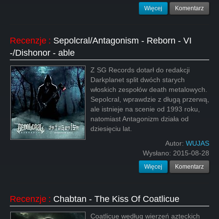
Więcej
Komentarz
Recenzje
:
Sepolcral/Antagonism - Reborn - VI
-/Dishonor - able
Z SG Records dotarł do redakcji
Darkplanet split dwóch starych
włoskich zespołów death metalowych.
Sepolcral, wprawdzie z długą przerwą,
ale istnieje na scenie od 1993 roku,
natomiast Antagonizm działa od
dziesięciu lat.
Autor:
WUJAS
Wysłano:
2015-08-28
Więcej
Komentarz
Recenzje
:
Chabtan - The Kiss Of Coatlicue
Coatlicue według wierzeń azteckich