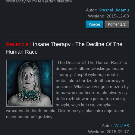
Wystarczyłby mi ten jeden składnik.
Autor:
Krasnal_Adamu
Wysłano:
2015-12-08
Więcej
Komentarz
Recenzje
:
Insane Therapy - The Decline Of The
Human Race
„The Decline Of The Human Race” to
debiutancki album włoskiego Insane
Therapy. Zespół wykonuje death
metal, ale o bardzo deathcoreowym
odcieniu. Właściwie w ogóle można by
to nazwać deathcorem, ale utwory są
dość rozbudowane jak na ten rodzaj
muzyki, więc koło się zamyka i
wracamy do death metalu. Osiem pozycji plus intro daje razem
nieco ponad pół godziny.
Autor:
WUJAS
Wysłano:
2015-09-17