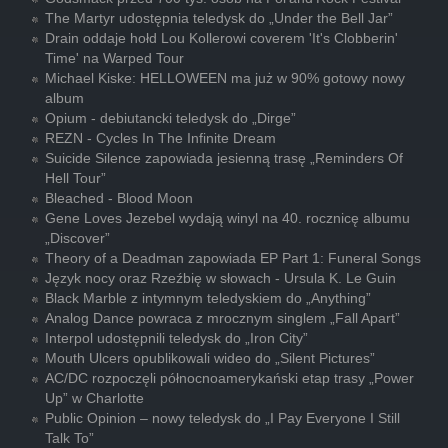
The Martyr udostępnia teledysk do „Under the Bell Jar”
Drain oddaje hołd Lou Kollerowi coverem 'It's Clobberin'
Time' na Warped Tour
Michael Kiske: HELLOWEEN ma już w 90% gotowy nowy
album
Opium - debiutancki teledysk do „Dirge”
REZN - Cycles In The Infinite Dream
Suicide Silence zapowiada jesienną trasę „Reminders Of
Hell Tour”
Bleached - Blood Moon
Gene Loves Jezebel wydają winyl na 40. rocznicę albumu
„Discover”
Theory of a Deadman zapowiada EP Part 1: Funeral Songs
Język nocy oraz Rzeźbię w słowach - Ursula K. Le Guin
Black Marble z intymnym teledyskiem do „Anything”
Analog Dance powraca z mrocznym singlem „Fall Apart”
Interpol udostępnili teledysk do „Iron City”
Mouth Ulcers opublikowali wideo do „Silent Pictures”
AC/DC rozpoczęli północnoamerykański etap trasy „Power
Up” w Charlotte
Public Opinion – nowy teledysk do „I Pay Everyone I Still
Talk To”