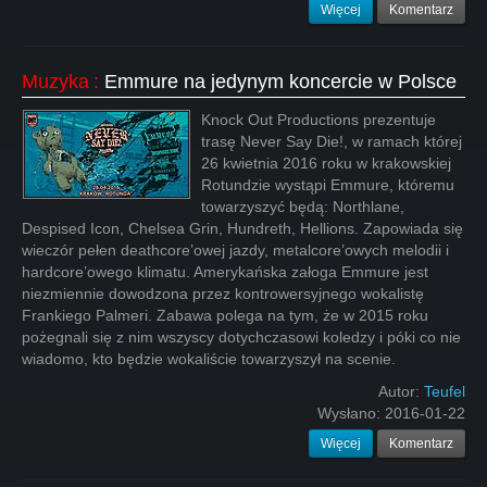
Więcej
Komentarz
Muzyka
:
Emmure na jedynym koncercie w Polsce
Knock Out Productions prezentuje
trasę Never Say Die!, w ramach której
26 kwietnia 2016 roku w krakowskiej
Rotundzie wystąpi Emmure, któremu
towarzyszyć będą: Northlane,
Despised Icon, Chelsea Grin, Hundreth, Hellions. Zapowiada się
wieczór pełen deathcore’owej jazdy, metalcore’owych melodii i
hardcore’owego klimatu. Amerykańska załoga Emmure jest
niezmiennie dowodzona przez kontrowersyjnego wokalistę
Frankiego Palmeri. Zabawa polega na tym, że w 2015 roku
pożegnali się z nim wszyscy dotychczasowi koledzy i póki co nie
wiadomo, kto będzie wokaliście towarzyszył na scenie.
Autor:
Teufel
Wysłano:
2016-01-22
Więcej
Komentarz