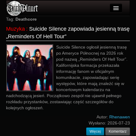
Artykuły
Tag:
Deathcore
Muzyka
:
Suicide Silence zapowiada jesienną trasę
Użytkownicy
„Reminders Of Hell Tour”
Wydarzenia
Suicide Silence ogłosił jesienną trasę
po Ameryce Północnej na 2026 rok
Galeria
pod nazwą „Reminders Of Hell Tour”.
Kalifornijska formacja przekazała
Forum
informację fanom w oficjalnym
komunikacie, zapowiadając serię
Więcej
występów, które mają znaleźć się w
koncertowym kalendarzu na
Login
nadchodzącą jesień. Początkowo zespół nie ujawnił pełnego
rozkładu przystanków, zostawiając część szczegółów do
kolejnych ogłoszeń.
Autor:
Rhenawen
Wysłano:
2026-07-23
Więcej
Komentarz