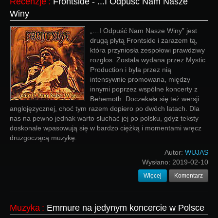
Recenzje
:
Frontside - ...I Odpuść Nam Nasze
Winy
„…I Odpuść Nam Nasze Winy” jest
drugą płytą Frontside i zarazem tą,
która przyniosła zespołowi prawdziwy
rozgłos. Została wydana przez Mystic
Production i była przez nią
intensywnie promowana, między
innymi poprzez wspólne koncerty z
Behemoth. Doczekała się też wersji
anglojęzycznej, choć tym razem dopiero po dwóch latach. Dla
nas na pewno jednak warto słuchać jej po polsku, gdyż teksty
doskonale wpasowują się w bardzo ciężką i momentami wręcz
druzgoczącą muzykę.
Autor:
WUJAS
Wysłano:
2019-02-10
Więcej
Komentarz
Muzyka
:
Emmure na jedynym koncercie w Polsce