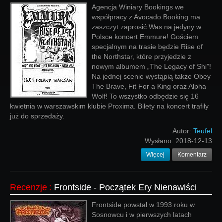
Agencja Winiary Bookings we
współpracy z Avocado Booking ma
zaszczyt zaprosić Was na jedyny w
Polsce koncert Emmure! Gościem
specjalnym na trasie będzie Rise of
the Northstar, które przyjedzie z
nowym albumem „The Legacy of Shi”!
Na jednej scenie wystąpią także Obey
The Brave, Fit For a King oraz Alpha
Wolf! To wszystko odbędzie się 16
kwietnia w warszawskim klubie Proxima. Bilety na koncert trafiły
już do sprzedaży.
Autor:
Teufel
Wysłano:
2018-12-13
Więcej
Komentarz
Recenzje
:
Frontside - Początek Ery Nienawiści
Frontside powstał w 1993 roku w
Sosnowcu i w pierwszych latach