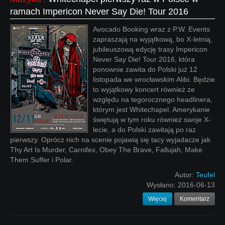
ramach Impericon Never Say Die! Tour 2016
Avocado Booking wraz z P.W. Events
zapraszają na wyjątkową, bo X-letnią,
jubileuszową edycję trasy Impericon
Never Say Die! Tour 2016, która
ponownie zawita do Polski już 12
listopada we wrocławskim Alibi. Będzie
to wyjątkowy koncert również ze
względu na tegorocznego headlinera,
którym jest Whitechapel. Amerykanie
świętują w tym roku również swoje X-
lecie, a do Polski zawitają po raz
pierwszy. Oprócz nich na scenie pojawią się tacy wyjadacze jak
Thy Art Is Murder, Carnifex, Obey The Brave, Fallujah, Make
Them Suffer i Polar.
Autor:
Teufel
Wysłano:
2016-06-13
Więcej
Komentarz