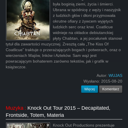
była boginią ziemi, życia i śmierci.
Ubrana w spódnicę z węży i naszyjnik
z ludzkich głów i dłoni przyjmowała
okrutne ofiary z żywcem wyjętych
ludzkich serc oraz krwi. Coatlicue
widnieje na okładce debiutanckiej
płyty Chabtan, a jej pocałunek stanowi
tytuł dla zawartości muzycznej. Zresztą cała „The Kiss Of
Coatlicue” traktuje o przerażających bogach i potworach, oraz o
wierzeniach Majów, Inków i Azteków. Sam wąż jest
powracającym bohaterem zarówno tekstów, jak i grafik w
książeczce.
Autor:
WUJAS
Wysłano:
2015-08-20
Więcej
Komentarz
Muzyka
:
Knock Out Tour 2015 – Decapitated,
Frontside, Totem, Materia
Knock Out Productions prezentuje