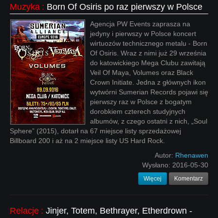
Muzyka
:
Born Of Osiris po raz pierwszy w Polsce
Agencja PW Events zaprasza na
jedyny i pierwszy w Polsce koncert
wirtuozów technicznego metalu - Born
Of Osiris. Wraz z nimi już 29 września
do katowickiego Mega Clubu zawitają
Veil Of Maya, Volumes oraz Black
Crown Initiate. Jedna z głównych ikon
wytwórni Sumerian Records pojawi się
pierwszy raz w Polsce z bogatym
dorobkiem czterech studyjnych
albumów, z czego ostatni z nich, „Soul
Sphere” (2015), dotarł na 67 miejsce listy sprzedażowej
Billboard 200 i aż na 2 miejsce listy US Hard Rock.
Autor:
Rhenawen
Wysłano:
2016-05-30
Więcej
Komentarz
Relacje
:
Jinjer, Totem, Bethrayer, Etherdrown -