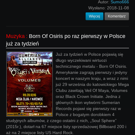
Autor:
Sumo666
Wysłano:
2018-11-08
Więcej
Komentarz
Muzyka
:
Born Of Osiris po raz pierwszy w Polsce
już za tydzień
Już za tydzień w Polsce pojawią się
długo wyczekiwani wirtuozi
technicznego metalu - Born Of Osiris.
Amerykanie zagrają pierwszy i jedyny
koncert w naszym kraju, a wraz z nimi
już 29 września do katowickiego Mega
Clubu zawitają Veil Of Maya, Volumes
oraz Black Crown Initiate. Jedna z
głównych ikon wytwórni Sumerian
Records pojawi się pierwszy raz w
Polsce z bogatym dorobkiem 4
studyjnych albumów, z czego ostatni z nich, „Soul Sphere”
(2015r.), dotarł na 67 miejsce listy sprzedażowej Billboard 200 i
aż na 2 miejsce listy US Hard Rock.