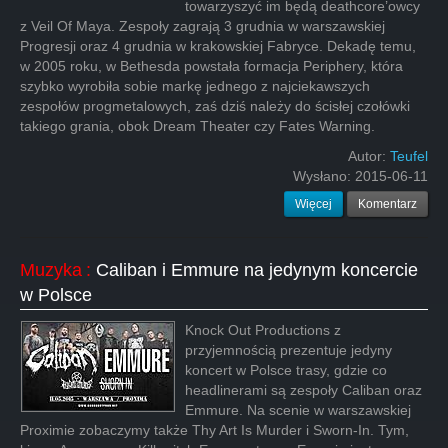
towarzyszyć im będą deathcore’owcy
z Veil Of Maya. Zespoły zagrają 3 grudnia w warszawskiej
Progresji oraz 4 grudnia w krakowskiej Fabryce. Dekadę temu,
w 2005 roku, w Bethesda powstała formacja Periphery, która
szybko wyrobiła sobie markę jednego z najciekawszych
zespołów progmetalowych, zaś dziś należy do ścisłej czołówki
takiego grania, obok Dream Theater czy Fates Warning.
Autor:
Teufel
Wysłano:
2015-06-11
Więcej
Komentarz
Muzyka
:
Caliban i Emmure na jedynym koncercie
w Polsce
Knock Out Productions z
przyjemnością prezentuje jedyny
koncert w Polsce trasy, gdzie co
headlinerami są zespoły Caliban oraz
Emmure. Na scenie w warszawskiej
Proximie zobaczymy także Thy Art Is Murder i Sworn-In. Tym,