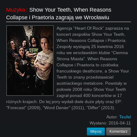
Muzyka
:
Show Your Teeth, When Reasons
Collapse i Praetoria zagrają we Wrocławiu
Agencja “Heart Of Rock” zaprasza na
koncert zespołów Show Your Teeth,
When Reasons Collapse i Praetoria.
Zespoły wystąpią 25 kwietnia 2016
roku we wrocławskim klubie “Ciemna
Strona Miasta”. When Reasons
Collapse i Praetoria to czołówka
francuskiego deathcore, a Show Your
Teeth to znany przedstawiciel
austriackiego metalcore. Powstały w
połowie 2008 roku Show Your Teeth
zagrał ponad 400 koncertów w 17
różnych krajach. Do tej pory wydali dwie duże płyty oraz EP:
"Forecast" (2009), "Word Denier" (2011), "Differ" (2013).
Autor:
Teufel
Wysłano:
2016-04-11
Więcej
Komentarz