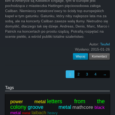
kim w Ameryce są Killswitch Engage, tym w Europie jest
pochodząca z miasteczka Hattingen pięcioosobowa załoga
Caliban. Niemieccy metalcore'owcy to ścisły top europejskich
kapel w tym gatunku. Gatunku, który niby najlepsze lata ma za
sobą, ale na koncerty Caliban zawsze walą tłumy. Nietrudno się
domyślić, dlaczego tak się dzieje. Andreas, Denis, Marc, Marco i
Patrick na koncertach po prostu rządzą. Potrafią rozpętać na
scenie piekło, a wśród publiki totalne szaleństwo.
Autor:
Teufel
Wysłano:
2015-01-26
Więcej
Komentarz
1
2
3
4
→
Tags
letters from the
power metal
colony
groove metal
mathcore
black
laibach
metal
heavy
metal