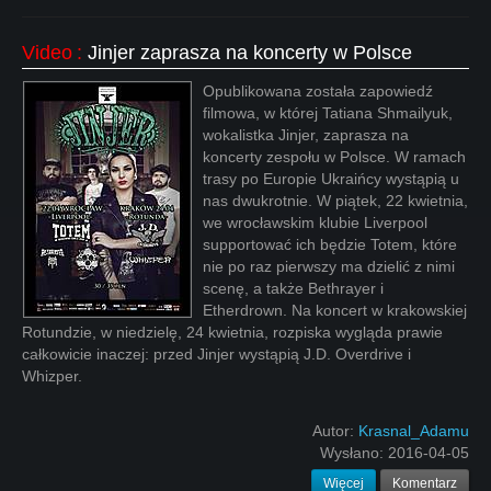
Video
:
Jinjer zaprasza na koncerty w Polsce
Opublikowana została zapowiedź
filmowa, w której Tatiana Shmailyuk,
wokalistka Jinjer, zaprasza na
koncerty zespołu w Polsce. W ramach
trasy po Europie Ukraińcy wystąpią u
nas dwukrotnie. W piątek, 22 kwietnia,
we wrocławskim klubie Liverpool
supportować ich będzie Totem, które
nie po raz pierwszy ma dzielić z nimi
scenę, a także Bethrayer i
Etherdrown. Na koncert w krakowskiej
Rotundzie, w niedzielę, 24 kwietnia, rozpiska wygląda prawie
całkowicie inaczej: przed Jinjer wystąpią J.D. Overdrive i
Whizper.
Autor:
Krasnal_Adamu
Wysłano:
2016-04-05
Więcej
Komentarz