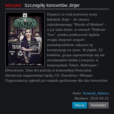
Muzyka
:
Szczegóły koncertów Jinjer
Dopiero co miał premierę nowy
teledysk Jinjer - do utworu
zatytułowanego "Words of Wisdom" -
a już lada dzień, w ramach "Rollover
Tour", polska publiczność będzie
mogła obejrzeć zespół i
prawdopodobnie usłyszeć tę
kompozycję na żywo. W piątek, 22
kwietnia, grupa zaprezentuje się we
wrocławskim klubie Liverpool, w
towarzystwie Totem, Bethrayer i
Etherdrown. Dwa dni później w krakowskiej Rotundzie
Ukraińców supportować będą J.D. Overdrive i Whizper.
Organizatorzy ogłosili już rozpiski godzinowe dla obu koncertów.
Autor:
Krasnal_Adamu
Wysłano:
2016-04-21
Więcej
Komentarz