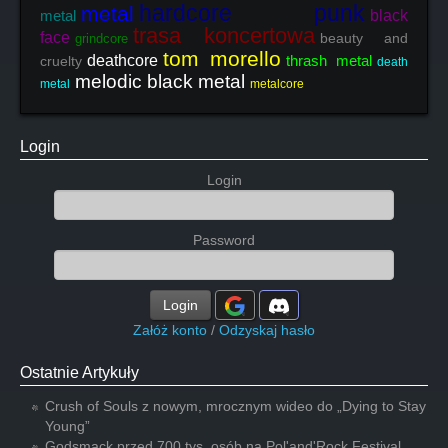
hardcore punk
metal
metal
black
trasa koncertowa
face
beauty and
grindcore
tom morello
deathcore
thrash metal
cruelty
death
melodic black metal
metal
metalcore
Login
Login
Password
Login
Załóż konto
/
Odzyskaj hasło
Ostatnie Artykuły
Crush of Souls z nowym, mrocznym wideo do „Dying to Stay
Young”
Godsmack przed 700 tys. osób na Pol'and'Rock Festival