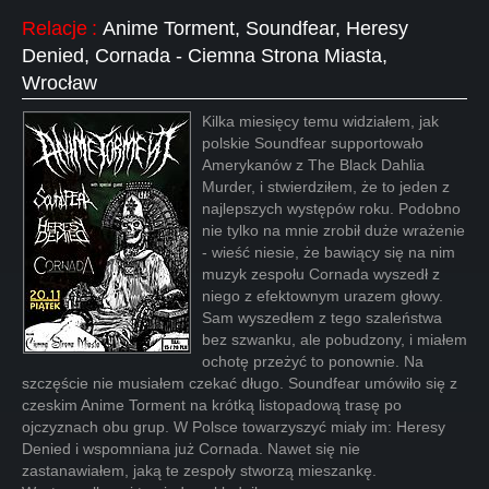
Relacje
:
Anime Torment, Soundfear, Heresy
Denied, Cornada - Ciemna Strona Miasta,
Wrocław
Kilka miesięcy temu widziałem, jak
polskie Soundfear supportowało
Amerykanów z The Black Dahlia
Murder, i stwierdziłem, że to jeden z
najlepszych występów roku. Podobno
nie tylko na mnie zrobił duże wrażenie
- wieść niesie, że bawiący się na nim
muzyk zespołu Cornada wyszedł z
niego z efektownym urazem głowy.
Sam wyszedłem z tego szaleństwa
bez szwanku, ale pobudzony, i miałem
ochotę przeżyć to ponownie. Na
szczęście nie musiałem czekać długo. Soundfear umówiło się z
czeskim Anime Torment na krótką listopadową trasę po
ojczyznach obu grup. W Polsce towarzyszyć miały im: Heresy
Denied i wspomniana już Cornada. Nawet się nie
zastanawiałem, jaką te zespoły stworzą mieszankę.