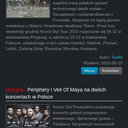
wspólną trasę polskich gwiazd
technicznego death metalu –
Decapitated i rockandrollowców z
Frontside. Wspierać ich będą groove-
metalowcy z Materii i thrashowo-deathowy Totem. Przez trzy
weekendy grudnia Knock Out Tour 2015 rozpocznie się 04.12 w
warszawskiej Progresji, a zakończy 20.12 w krakowskiej
Fabryce, odwiedzając w tym czasie również: Gdańsk, Poznań,
Lublin, Zieloną Górę, Rzeszów, Wrocław, Katowice.
Autor:
Teufel
Wysłano:
2015-08-13
Więcej
Komentarz
Muzyka
:
Periphery i Veil Of Maya na dwóch
koncertach w Polsce
Knock Out Productions prezentuje
koncerty gwiazd progresywno-
metalowego, djentowego grania –
Periphery. Na polskich koncertach