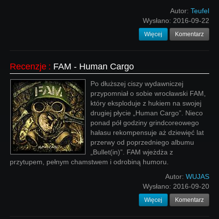
Autor:
Teufel
Wysłano:
2016-09-22
Więcej
Komentarz
Recenzje
:
FAM - Human Cargo
Po dłuższej ciszy wydawniczej
przypomniał o sobie wrocławski FAM,
który eksploduje z hukiem na swojej
drugiej płycie „Human Cargo”. Nieco
ponad pół godziny grindcoreowego
hałasu rekompensuje aż dziewięć lat
przerwy od poprzedniego albumu
„Bullet(in)”. FAM wjeżdża z
przytupem, pełnym chamstwem i odrobiną humoru.
Autor:
WUJAS
Wysłano:
2016-09-20
Więcej
Komentarz