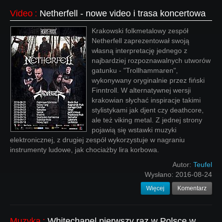
Video
:
Netherfell - nowe video i trasa koncertowa
Krakowski folkmetalowy zespół
Netherfell zaprezentował swoją
własną interpretację jednego z
najbardziej rozpoznawalnych utworów
gatunku - "Trollhammaren",
wykonywany oryginalnie przez fiński
Finntroll. W alternatywnej wersji
krakowian słychać inspiracje takimi
stylistykami jak djent czy deathcore,
ale też viking metal. Z jednej strony
pojawią się wstawki muzyki
elektronicznej, z drugiej zespół wykorzystuje w nagraniu
instrumenty ludowe, jak chociażby lira korbowa.
Autor:
Teufel
Wysłano:
2016-08-24
Więcej
Komentarz
Muzyka
:
Whitechapel pierwszy raz w Polsce w