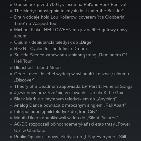
Godsmack przed 700 tys. osób na Pol'and'Rock Festival
The Martyr udostępnia teledysk do „Under the Bell Jar”
Drain oddaje hołd Lou Kollerowi coverem 'It's Clobberin'
Time' na Warped Tour
Michael Kiske: HELLOWEEN ma już w 90% gotowy nowy
album
Opium - debiutancki teledysk do „Dirge”
REZN - Cycles In The Infinite Dream
Suicide Silence zapowiada jesienną trasę „Reminders Of
Hell Tour”
Bleached - Blood Moon
Gene Loves Jezebel wydają winyl na 40. rocznicę albumu
„Discover”
Theory of a Deadman zapowiada EP Part 1: Funeral Songs
Język nocy oraz Rzeźbię w słowach - Ursula K. Le Guin
Black Marble z intymnym teledyskiem do „Anything”
Analog Dance powraca z mrocznym singlem „Fall Apart”
Interpol udostępnili teledysk do „Iron City”
Mouth Ulcers opublikowali wideo do „Silent Pictures”
AC/DC rozpoczęli północnoamerykański etap trasy „Power
Up” w Charlotte
Public Opinion – nowy teledysk do „I Pay Everyone I Still