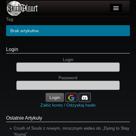
Artykuły
Tag:
Użytkownicy
Brak artykułów.
Wydarzenia
Login
Galeria
Login
Forum
Password
Więcej
Login
Login
Załóż konto
/
Odzyskaj hasło
Ostatnie Artykuły
Crush of Souls z nowym, mrocznym wideo do „Dying to Stay
Young”