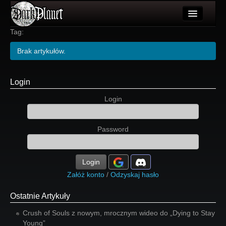
Artykuły
Tag:
Użytkownicy
Brak artykułów.
Wydarzenia
Login
Galeria
Login
Forum
Password
Więcej
Login
Login
Załóż konto
/
Odzyskaj hasło
Ostatnie Artykuły
Crush of Souls z nowym, mrocznym wideo do „Dying to Stay
Young”