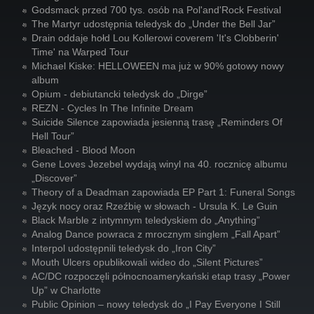
Godsmack przed 700 tys. osób na Pol'and'Rock Festival
The Martyr udostępnia teledysk do „Under the Bell Jar”
Drain oddaje hołd Lou Kollerowi coverem 'It's Clobberin'
Time' na Warped Tour
Michael Kiske: HELLOWEEN ma już w 90% gotowy nowy
album
Opium - debiutancki teledysk do „Dirge”
REZN - Cycles In The Infinite Dream
Suicide Silence zapowiada jesienną trasę „Reminders Of
Hell Tour”
Bleached - Blood Moon
Gene Loves Jezebel wydają winyl na 40. rocznicę albumu
„Discover”
Theory of a Deadman zapowiada EP Part 1: Funeral Songs
Język nocy oraz Rzeźbię w słowach - Ursula K. Le Guin
Black Marble z intymnym teledyskiem do „Anything”
Analog Dance powraca z mrocznym singlem „Fall Apart”
Interpol udostępnili teledysk do „Iron City”
Mouth Ulcers opublikowali wideo do „Silent Pictures”
AC/DC rozpoczęli północnoamerykański etap trasy „Power
Up” w Charlotte
Public Opinion – nowy teledysk do „I Pay Everyone I Still