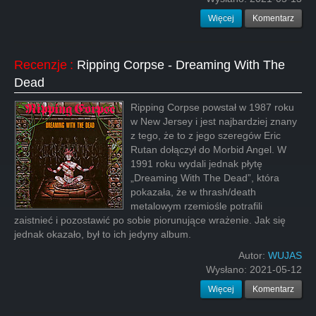
Więcej
Komentarz
Recenzje
:
Ripping Corpse - Dreaming With The
Dead
Ripping Corpse powstał w 1987 roku
w New Jersey i jest najbardziej znany
z tego, że to z jego szeregów Eric
Rutan dołączył do Morbid Angel. W
1991 roku wydali jednak płytę
„Dreaming With The Dead”, która
pokazała, że w thrash/death
metalowym rzemiośle potrafili
zaistnieć i pozostawić po sobie piorunujące wrażenie. Jak się
jednak okazało, był to ich jedyny album.
Autor:
WUJAS
Wysłano:
2021-05-12
Więcej
Komentarz