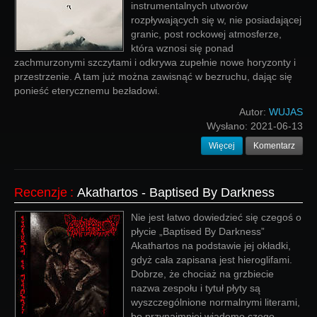
instrumentalnych utworów
rozpływających się w, nie posiadającej
granic, post rockowej atmosferze,
która wznosi się ponad
zachmurzonymi szczytami i odkrywa zupełnie nowe horyzonty i
przestrzenie. A tam już można zawisnąć w bezruchu, dając się
ponieść eterycznemu bezładowi.
Autor:
WUJAS
Wysłano:
2021-06-13
Więcej
Komentarz
Recenzje
:
Akathartos - Baptised By Darkness
Nie jest łatwo dowiedzieć się czegoś o
płycie „Baptised By Darkness”
Akathartos na podstawie jej okładki,
gdyż cała zapisana jest hieroglifami.
Dobrze, że chociaż na grzbiecie
nazwa zespołu i tytuł płyty są
wyszczególnione normalnymi literami,
bo przynajmniej wiadomo czego