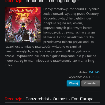
Recenzje
:
Ironbound - The Lightbringer
Heavy metalowy Ironbound z Rybnika
zadebiutował, wydaną przez Ossuary
Records, płytą „The Lightbringer”.
Znajduje się na niej osiem,
poprzedzonych gitarowym intrem,
kompozycji, utrzymanych w starym
klimacie. I choć okładkowa grafika
przedstawia miasto przyszłości, to
raczej jest to miasto przyszłości widziane oczami lat
osiemdziesiątych, a jej bohater po prostu utknął „gdzieś w
czasie”. Wprawdzie nie jest to nigdzie napisane, ale jak tak na
niego patrzę to mam nieodparte przekonanie, że ma na imię
Edek.
Autor:
WUJAS
Wysłano:
2021-06-05
Więcej
Komentarz
Recenzje
:
Panzerchrist - Outpost - Fort Europa