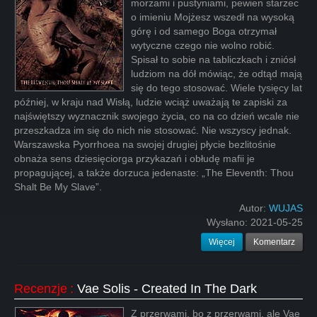
morzami i pustyniami, pewien starzec
o imieniu Mojżesz wszedł na wysoką
górę i od samego Boga otrzymał
wytyczne czego nie wolno robić.
Spisał to sobie na tabliczkach i zniósł
ludziom na dół mówiąc, że odtąd mają
się do tego stosować. Wiele tysięcy lat
później, w kraju nad Wisłą, ludzie wciąż uważają te zapiski za
najświętszy wyznacznik swojego życia, co na co dzień wcale nie
przeszkadza im się do nich nie stosować. Nie wszyscy jednak.
Warszawska Pyorrhoea na swojej drugiej płycie bezlitośnie
obnaża sens dziesięciorga przykazań i obłudę mafii je
propagującej, a także dorzuca jedenaste: „The Eleventh: Thou
Shalt Be My Slave”.
Autor:
WUJAS
Wysłano:
2021-05-25
Więcej
Komentarz
Recenzje
:
Vae Solis - Created In The Dark
Z przerwami, bo z przerwami, ale Vae