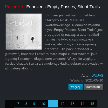
Recenzje
:
Ennoven - Empty Passes, Silent Trails
Ennoven jest solowym projektem
gitarzysty Rosk, Mateusza
Sworakowskiego. Niedawno wydana
płyta „Empty Passes, Silent Trails” jest
drugą pod tą nazwą, a autor zadbał
na niej nie tylko o całą muzykę i
wokale, ale i o wyszukaną oprawę
graficzną. Digipack przyszedł w
gustownej kopercie i zawiera starą mapę z informacjami jako
legendą i pisanymi długopisem tekstami. Wszystko wygląda
bardzo okazale i wraz z zamgloną okładką dobrze wprowadza w
atmosferę albumu.
Autor:
WUJAS
Wysłano:
2021-05-10
Więcej
Komentarz
←
7
8
9
10
11
12
13
14
15