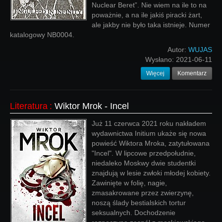
Nuclear Beret”. Nie wiem na ile to na
poważnie, a na ile jakiś piracki żart,
ale jakby nie było taka istnieje. Numer
katalogowy NB0004.
Autor:
WUJAS
Wysłano:
2021-06-11
Więcej
Komentarz
Literatura
:
Wiktor Mrok - Incel
Już 11 czerwca 2021 roku nakładem
wydawnictwa Initium ukaże się nowa
powieść Wiktora Mroka, zatytułowana
"Incel". W lipcowe przedpołudnie,
niedaleko Moskwy dwie studentki
znajdują w lesie zwłoki młodej kobiety.
Zawinięte w folię, nagie,
zmasakrowane przez zwierzynę,
noszą ślady bestialskich tortur
seksualnych. Dochodzenie