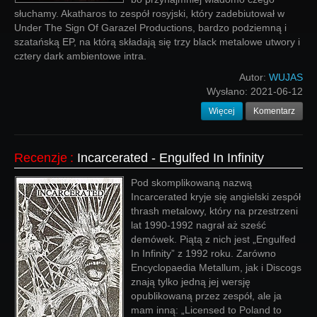
słuchamy. Akatharos to zespół rosyjski, który zadebiutował w
Under The Sign Of Garazel Productions, bardzo podziemną i
szatańską EP, na którą składają się trzy black metalowe utwory i
cztery dark ambientowe intra.
Autor:
WUJAS
Wysłano:
2021-06-12
Więcej
Komentarz
Recenzje
:
Incarcerated - Engulfed In Infinity
Pod skomplikowaną nazwą
Incarcerated kryje się angielski zespół
thrash metalowy, który na przestrzeni
lat 1990-1992 nagrał aż sześć
demówek. Piątą z nich jest „Engulfed
In Infinity” z 1992 roku. Zarówno
Encyclopaedia Metallum, jak i Discogs
znają tylko jedną jej wersję
opublikowaną przez zespół, ale ja
mam inną: „Licensed to Poland to