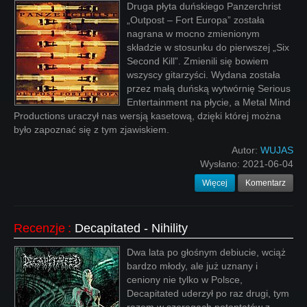
Druga płyta duńskiego Panzerchrist
„Outpost – Fort Europa” została
nagrana w mocno zmienionym
składzie w stosunku do pierwszej „Six
Second Kill”. Zmienili się bowiem
wszyscy gitarzyści. Wydana została
przez małą duńską wytwórnię Serious
Entertainment na płycie, a Metal Mind
Productions uraczył nas wersją kasetową, dzięki której można
było zapoznać się z tym zjawiskiem.
Autor:
WUJAS
Wysłano:
2021-06-04
Więcej
Komentarz
Recenzje
:
Decapitated - Nihility
Dwa lata po głośnym debiucie, wciąż
bardzo młody, ale już uznany i
ceniony nie tylko w Polsce,
Decapitated uderzył po raz drugi, tym