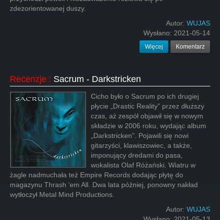
zdezorientowanej duszy.
Autor:
WUJAS
Wysłano:
2021-05-14
Więcej
Komentarz
Recenzje
:
Sacrum - Darkstricken
Cicho było o Sacrum po ich drugiej
płycie „Drastic Reality” przez dłuższy
czas, aż zespół objawił się w nowym
składzie w 2006 roku, wydając album
„Darkstricken”. Pojawili się nowi
gitarzyści, klawiszowiec, a także,
imponujący dredami do pasa,
wokalista Olaf Różański. Wiatru w
żagle nadmuchała też Empire Records dodając płytę do
magazynu Thrash ‘em All. Dwa lata później, ponowny nakład
wytłoczył Metal Mind Productions.
Autor:
WUJAS
Wysłano:
2021-05-13