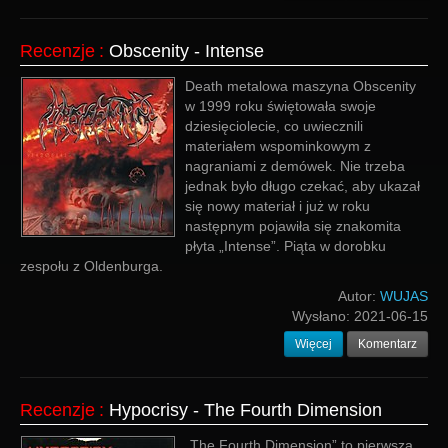
Recenzje
:
Obscenity - Intense
Death metalowa maszyna Obscenity
w 1999 roku świętowała swoje
dziesięciolecie, co uwiecznili
materiałem wspominkowym z
nagraniami z demówek. Nie trzeba
jednak było długo czekać, aby ukazał
się nowy materiał i już w roku
następnym pojawiła się znakomita
płyta „Intense”. Piąta w dorobku
zespołu z Oldenburga.
Autor:
WUJAS
Wysłano:
2021-06-15
Więcej
Komentarz
Recenzje
:
Hypocrisy - The Fourth Dimension
„The Fourth Dimension” to pierwsza