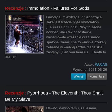
Recenzje
:
Immolation - Failures For Gods
Gniotąca, miażdżąca, druzgocząca.
Taka jest trzecia płyta Immolation
„Failures For Gods”. Niby to żadna
nowość, ale i tak pozostawia
niesamowite wrażenie oraz smród
spalonej ziemi. I na to właśnie czekały
zebrane w wielkiej liczbie diabelskie
zastępy: „Can you hear us… Death to
Jesus!”
Autor:
WUJAS
Wysłano:
2021-05-26
Więcej
Komentarz
Recenzje
:
Pyorrhoea - The Eleventh: Thou Shalt
Be My Slave
Dawno, dawno temu, za lasami,