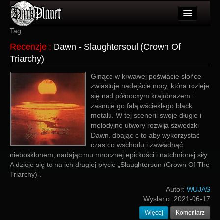
Artykuły
Tag:
Recenzje
:
Dawn - Slaughtersoul (Crown Of
Użytkownicy
Triarchy)
Wydarzenia
Ginące w krwawej poświacie słońce
zwiastuje nadejście nocy, która rozleje
Galeria
się nad północnym krajobrazem i
zasnuje go falą wściekłego black
Forum
metalu. W tej scenerii swoje długie i
melodyjne utwory rozwija szwedzki
Więcej
Dawn, dbając o to aby wykorzystać
czas do wschodu i zawładnąć
Login
nieboskłonem, nadając mu mrocznej epickości i natchnionej siły.
A dzieje się to na ich drugiej płycie „Slaughtersun (Crown Of The
Triarchy)”.
Autor:
WUJAS
Wysłano:
2021-06-17
Więcej
Komentarz