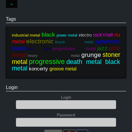
→
Tags
black
nu
electro
rock'n'roll
industrial metal
power metal
electronic
metal
symphonic
thrash metal
post
jazz
metal
progressive metal
hard rock
stoner
grunge
metal
heavy metal
progressive
metal
death metal black
metal
koncerty
groove metal
Login
Login
Password