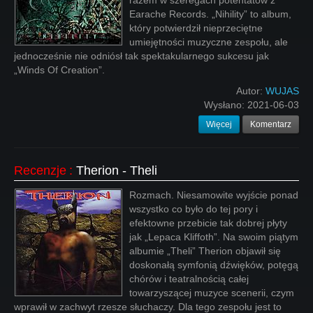
razem w szeregach potentatów z
Earache Records. „Nihility” to album,
który potwierdził nieprzeciętne
umiejętności muzyczne zespołu, ale
jednocześnie nie odniósł tak spektakularnego sukcesu jak
„Winds Of Creation”.
Autor:
WUJAS
Wysłano:
2021-06-03
Więcej
Komentarz
Recenzje
:
Therion - Theli
Rozmach. Niesamowite wyjście ponad
wszystko co było do tej pory i
efektowne przebicie tak dobrej płyty
jak „Lepaca Kliffoth”. Na swoim piątym
albumie „Theli” Therion objawił się
doskonałą symfonią dźwięków, potęgą
chórów i teatralnością całej
towarzyszącej muzyce scenerii, czym
wprawił w zachwyt rzesze słuchaczy. Dla tego zespołu jest to