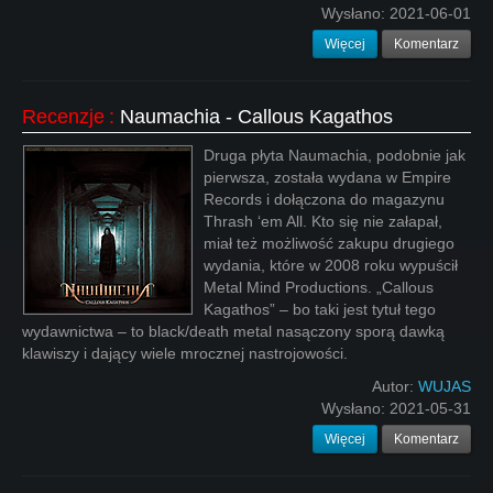
Wysłano:
2021-06-01
Więcej
Komentarz
Recenzje
:
Naumachia - Callous Kagathos
Druga płyta Naumachia, podobnie jak
pierwsza, została wydana w Empire
Records i dołączona do magazynu
Thrash ‘em All. Kto się nie załapał,
miał też możliwość zakupu drugiego
wydania, które w 2008 roku wypuścił
Metal Mind Productions. „Callous
Kagathos” – bo taki jest tytuł tego
wydawnictwa – to black/death metal nasączony sporą dawką
klawiszy i dający wiele mrocznej nastrojowości.
Autor:
WUJAS
Wysłano:
2021-05-31
Więcej
Komentarz