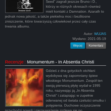
Seed” zagrali jeszcze Bruno i D.,
którzy w różnych okresach również
mieli kontakt z Damnation. Azarath to
jednak nowa jakość, a także piekielna moc i bezlitosne
zniszczenie, które towarzyszą człowiekowi przez cały czas
trwania albumu.
Autor:
WUJAS
Wysłano:
2021-05-19
Więcej
Komentarz
Recenzje
:
Monumentum - In Absentia Christi
Gdzieś z dna gotyckich otchłani
wydobywa się zapomniany śpiew
włoskiego Monumentum. Zespół ten
swoją pierwszą płytę wydał w 1995
roku, nazywając ją „In Absentia
Christi” i zatapiając w zupełnie
oderwanej od świata czeluści smutku i
potępienia. Duchowe oczyszczenie
przychodzi powoli i niezauważenie rozlewa się po