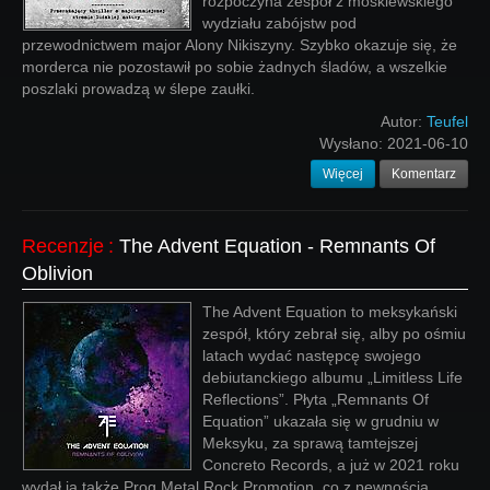
rozpoczyna zespół z moskiewskiego
wydziału zabójstw pod
przewodnictwem major Alony Nikiszyny. Szybko okazuje się, że
morderca nie pozostawił po sobie żadnych śladów, a wszelkie
poszlaki prowadzą w ślepe zaułki.
Autor:
Teufel
Wysłano:
2021-06-10
Więcej
Komentarz
Recenzje
:
The Advent Equation - Remnants Of
Oblivion
The Advent Equation to meksykański
zespół, który zebrał się, alby po ośmiu
latach wydać następcę swojego
debiutanckiego albumu „Limitless Life
Reflections”. Płyta „Remnants Of
Equation” ukazała się w grudniu w
Meksyku, za sprawą tamtejszej
Concreto Records, a już w 2021 roku
wydał ją także Prog Metal Rock Promotion, co z pewnością