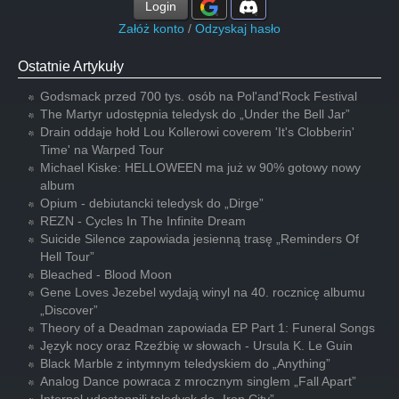
Login
Załóż konto
/
Odzyskaj hasło
Ostatnie Artykuły
Godsmack przed 700 tys. osób na Pol'and'Rock Festival
The Martyr udostępnia teledysk do „Under the Bell Jar”
Drain oddaje hołd Lou Kollerowi coverem 'It's Clobberin'
Time' na Warped Tour
Michael Kiske: HELLOWEEN ma już w 90% gotowy nowy
album
Opium - debiutancki teledysk do „Dirge”
REZN - Cycles In The Infinite Dream
Suicide Silence zapowiada jesienną trasę „Reminders Of
Hell Tour”
Bleached - Blood Moon
Gene Loves Jezebel wydają winyl na 40. rocznicę albumu
„Discover”
Theory of a Deadman zapowiada EP Part 1: Funeral Songs
Język nocy oraz Rzeźbię w słowach - Ursula K. Le Guin
Black Marble z intymnym teledyskiem do „Anything”
Analog Dance powraca z mrocznym singlem „Fall Apart”