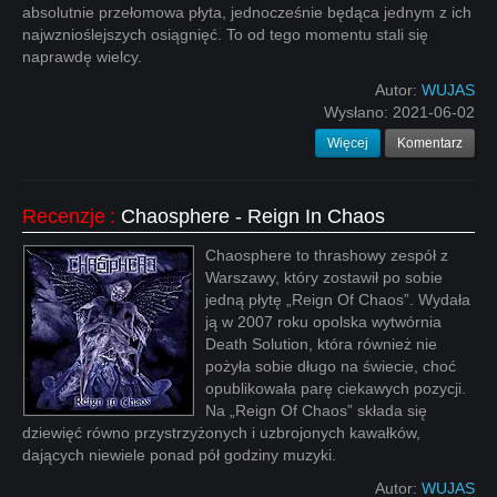
absolutnie przełomowa płyta, jednocześnie będąca jednym z ich
najwznioślejszych osiągnięć. To od tego momentu stali się
naprawdę wielcy.
Autor:
WUJAS
Wysłano:
2021-06-02
Więcej
Komentarz
Recenzje
:
Chaosphere - Reign In Chaos
Chaosphere to thrashowy zespół z
Warszawy, który zostawił po sobie
jedną płytę „Reign Of Chaos”. Wydała
ją w 2007 roku opolska wytwórnia
Death Solution, która również nie
pożyła sobie długo na świecie, choć
opublikowała parę ciekawych pozycji.
Na „Reign Of Chaos” składa się
dziewięć równo przystrzyżonych i uzbrojonych kawałków,
dających niewiele ponad pół godziny muzyki.
Autor:
WUJAS