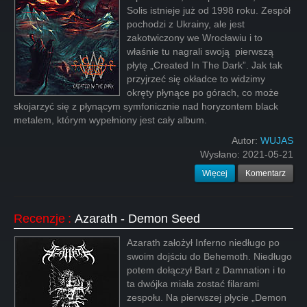
Solis istnieje już od 1998 roku. Zespół
pochodzi z Ukrainy, ale jest
zakotwiczony we Wrocławiu i to
właśnie tu nagrali swoją pierwszą
płytę „Created In The Dark”. Jak tak
przyjrzeć się okładce to widzimy
okręty płynące po górach, co może
skojarzyć się z płynącym symfonicznie nad horyzontem black
metalem, którym wypełniony jest cały album.
Autor:
WUJAS
Wysłano:
2021-05-21
Więcej
Komentarz
Recenzje
:
Azarath - Demon Seed
Azarath założył Inferno niedługo po
swoim dojściu do Behemoth. Niedługo
potem dołączył Bart z Damnation i to
ta dwójka miała zostać filarami
zespołu. Na pierwszej płycie „Demon