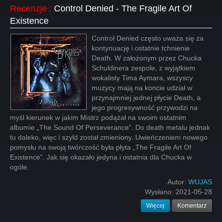
Recenzje
:
Control Denied - The Fragile Art Of
Existence
Control Denied często uważa się za
kontynuację i ostatnie tchnienie
Death. W założonym przez Chucka
Schuldinera zespole, z wyjątkiem
wokalisty Tima Aymara, wszyscy
muzycy mają na koncie udział w
przynajmniej jednej płycie Death, a
jego progresywność przywodzi na
myśl kierunek w jakim Mistrz podążał na swoim ostatnim
albumie „The Sound Of Perseverance”. Do death metalu jednak
tu daleko, więc i szyld został zmieniony. Uwieńczeniem nowego
pomysłu na swoją twórczość była płyta „The Fragile Art Of
Existence”. Jak się okazało jedyna i ostatnia dla Chucka w
ogóle.
Autor:
WUJAS
Wysłano:
2021-05-28
Więcej
Komentarz