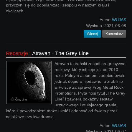
przyczyni się do popularyzacji zespołu w naszym kraju i
okolicach.
Autor:
WUJAS
Wysłano:
2021-06-08
Więcej
Komentarz
Recenzje
:
Atravan - The Grey Line
Atravan to irański zespół progresywno
rockowy, który istnieje już od 2010
roku. Pełnym albumem zadebiutowali
jednak dopiero niedawno, a zrobili to
w Polsce za sprawą Prog Metal Rock
Promotions. Płyta nosi tytuł „The Grey
Line” i zawiera pokaźny zestaw
uczuciowego i otulającego grania,
które z powodzeniem może ukoić i oderwać od świata przez
najbliższe trzy kwadranse.
Autor:
WUJAS
Wysłano:
2021-06-07