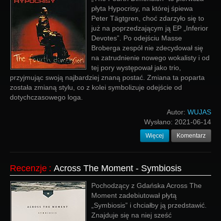
płyta Hypocrisy, na której śpiewa
Peter Tägtgren, choć zdarzyło się to
już na poprzedzającym ją EP „Inferior
Devotes”. Po odejściu Masse
Broberga zespół nie zdecydował się
na zatrudnienie nowego wokalisty i od
tej pory występował jako trio,
przyjmując swoją najbardziej znaną postać. Zmiana ta poparta
została zmianą stylu, co z kolei symbolizuje odejście od
dotychczasowego loga.
Autor:
WUJAS
Wysłano:
2021-06-14
Więcej
Komentarz
Recenzje
:
Across The Moment - Symbiosis
Pochodzący z Gdańska Across The
Moment zadebiutował płytą
„Symbiosis” i chciałby ją przedstawić.
Znajduje się na niej sześć