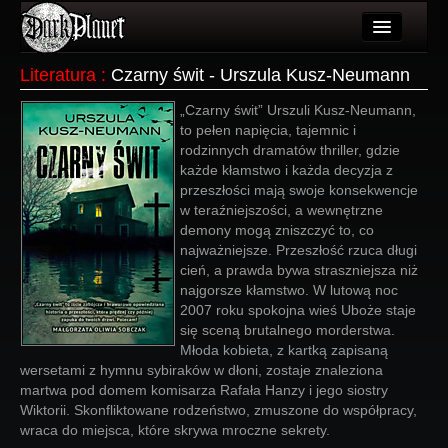
Artykuły
Literatura
:
Czarny świt - Urszula Kusz-Neumann
Użytkownicy
„Czarny świt” Urszuli Kusz-Neumann,
to pełen napięcia, tajemnic i
Wydarzenia
rodzinnych dramatów thriller, gdzie
każde kłamstwo i każda decyzja z
Galeria
przeszłości mają swoje konsekwencje
w teraźniejszości, a wewnętrzne
Forum
demony mogą zniszczyć to, co
najważniejsze. Przeszłość rzuca długi
Więcej
cień, a prawda bywa straszniejsza niż
najgorsze kłamstwo. W lutową noc
Login
2007 roku spokojna wieś Uboże staje
się sceną brutalnego morderstwa.
Młoda kobieta, z kartką zapisaną
wersetami z hymnu sybiraków w dłoni, zostaje znaleziona
martwa pod domem komisarza Rafała Hanzy i jego siostry
Wiktorii. Skonfliktowane rodzeństwo, zmuszone do współpracy,
wraca do miejsca, które skrywa mroczne sekrety.