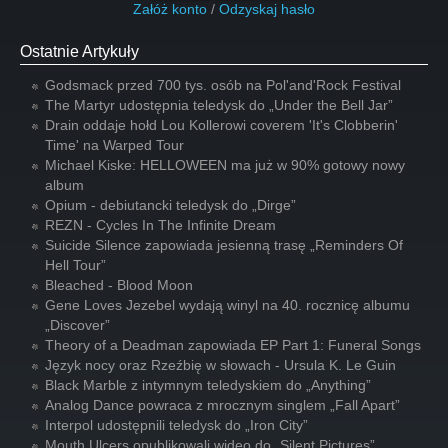
Załóż konto
/
Odzyskaj hasło
Ostatnie Artykuły
Godsmack przed 700 tys. osób na Pol'and'Rock Festival
The Martyr udostępnia teledysk do „Under the Bell Jar”
Drain oddaje hołd Lou Kollerowi coverem 'It's Clobberin'
Time' na Warped Tour
Michael Kiske: HELLOWEEN ma już w 90% gotowy nowy
album
Opium - debiutancki teledysk do „Dirge”
REZN - Cycles In The Infinite Dream
Suicide Silence zapowiada jesienną trasę „Reminders Of
Hell Tour”
Bleached - Blood Moon
Gene Loves Jezebel wydają winyl na 40. rocznicę albumu
„Discover”
Theory of a Deadman zapowiada EP Part 1: Funeral Songs
Język nocy oraz Rzeźbię w słowach - Ursula K. Le Guin
Black Marble z intymnym teledyskiem do „Anything”
Analog Dance powraca z mrocznym singlem „Fall Apart”
Interpol udostępnili teledysk do „Iron City”
Mouth Ulcers opublikowali wideo do „Silent Pictures”