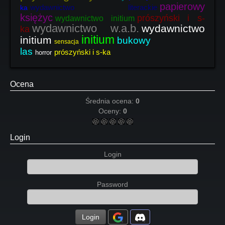
papierowy
wydawnictwo literackie
ka
księżyc
prószyński i s-
wydawnictwo initium
wydawnictwo w.a.b.
wydawnictwo
ka
initium
initium
bukowy
sensacja
las
prószyński i s-ka
horror
Ocena
Średnia ocena:
0
Oceny:
0
Login
Login
Password
Login