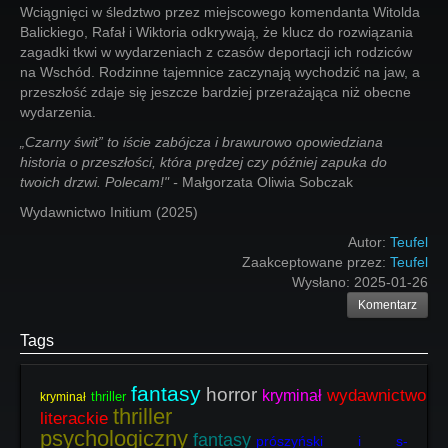
Wciągnięci w śledztwo przez miejscowego komendanta Witolda
Balickiego, Rafał i Wiktoria odkrywają, że klucz do rozwiązania
zagadki tkwi w wydarzeniach z czasów deportacji ich rodziców
na Wschód. Rodzinne tajemnice zaczynają wychodzić na jaw, a
przeszłość zdaje się jeszcze bardziej przerażająca niż obecne
wydarzenia.
„Czarny świt” to iście zabójcza i brawurowo opowiedziana
historia o przeszłości, która prędzej czy później zapuka do
twoich drzwi. Polecam!" -
Małgorzata Oliwia Sobczak
Wydawnictwo Initium (2025)
Autor:
Teufel
Zaakceptowane przez:
Teufel
Wysłano:
2025-01-26
Komentarz
Tags
fantasy
horror
wydawnictwo
kryminał
thriller
kryminał
thriller
literackie
psychologiczny
fantasy
prószyński i s-