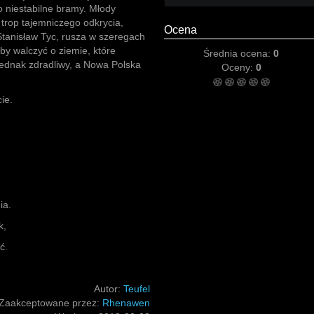
o niestabilne bramy. Młody
rop tajemniczego odkrycia,
Ocena
Stanisław Tyc, rusza w szeregach
by walczyć o ziemie, które
Średnia ocena:
0
jednak zdradliwy, a Nowa Polska
Oceny:
0
ie.
ia.
k,
ć.
Autor:
Teufel
Zaakceptowane przez:
Rhenawen