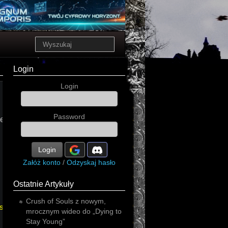
Login
Login
sc-
baśniobór
Password
adept
fantastyka
fantasy
ie
fantastyka
Login
Załóż konto
/
Odzyskaj hasło
Ostatnie Artykuły
Crush of Souls z nowym,
scy
mrocznym wideo do „Dying to
Stay Young”