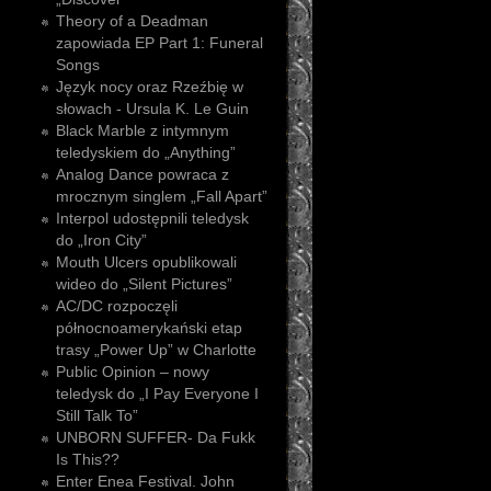
Theory of a Deadman
zapowiada EP Part 1: Funeral
Songs
Język nocy oraz Rzeźbię w
słowach - Ursula K. Le Guin
Black Marble z intymnym
teledyskiem do „Anything”
Analog Dance powraca z
mrocznym singlem „Fall Apart”
Interpol udostępnili teledysk
do „Iron City”
Mouth Ulcers opublikowali
wideo do „Silent Pictures”
AC/DC rozpoczęli
północnoamerykański etap
trasy „Power Up” w Charlotte
Public Opinion – nowy
teledysk do „I Pay Everyone I
Still Talk To”
UNBORN SUFFER- Da Fukk
Is This??
Enter Enea Festival. John