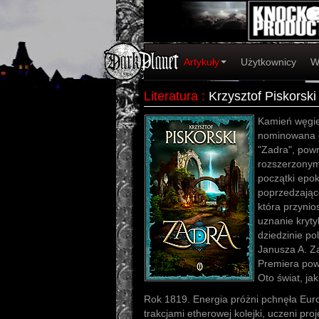
Artykuły
Użytkownicy
W
Literatura
:
Krzysztof Piskorski
Kamień węgie
nominowana d
"Zadra", pow
rozszerzonym
początki epok
poprzedzające
która przynio
uznanie kryty
dziedzinie pol
Janusza A. Z
Premiera pow
Oto świat, jak
Rok 1819. Energia próżni pchnęła Eur
trakcjami etherowej kolejki, uczeni pro