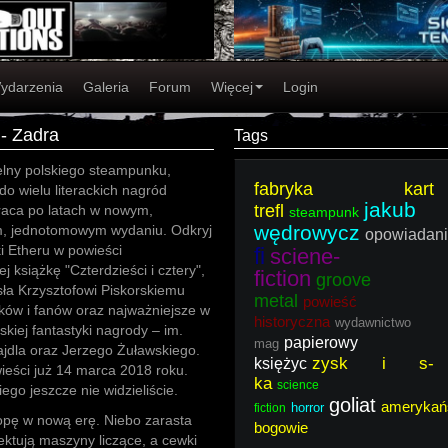
ydarzenia
Galeria
Forum
Więcej
Login
 - Zadra
Tags
lny polskiego steampunku,
fabryka kart
o wielu literackich nagród
jakub
trefl
raca po latach w nowym,
steampunk
wędrowycz
, jednotomowym wydaniu. Odkryj
opowiadan
i Etheru w powieści
fi
sciene-
j książkę "Czterdzieści i cztery",
fiction
groove
sła Krzysztofowi Piskorskiemu
metal
powieść
ków i fanów oraz najważniejsze w
historyczna
wydawnictwo
skiej fantastyki nagrody – im.
papierowy
mag
ajdla oraz Jerzego Żuławskiego.
zysk i s-
księżyc
ieści już 14 marca 2018 roku.
ka
science
iego jeszcze nie widzieliście.
goliat
amerykań
horror
fiction
opę w nową erę. Niebo zarasta
bogowie
jektują maszyny liczące, a cewki