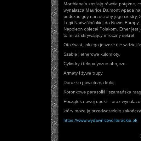
Morthiene’a zasilają równie potężne, c
wynalazca Maurice Dalmont wpada na t
podczas gdy narzeczony jego siostry, 
Legii Nadwiślańskiej do Nowej Europy, 
Napoleon obiecał Polakom. Ether jest 
to miraż skrywający mroczny sekret.
Oto świat, jakiego jeszcze nie widzieliśc
Szable i etherowe kulomioty.
Cylindry i telepatyczne obręcze.
Armaty i żywe trupy.
Dorożki i powietrzna kolej.
Koronkowe parasolki i szamańska mag
Początek nowej epoki – oraz wynalaze
który może ją przedwcześnie zakończy
https://www.wydawnictwoliterackie.pl/