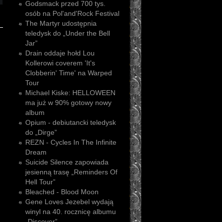
Godsmack przed 700 tys.
osób na Pol'and'Rock Festival
The Martyr udostępnia
teledysk do „Under the Bell
Jar”
Drain oddaje hołd Lou
Kollerowi coverem 'It's
Clobberin' Time' na Warped
Tour
Michael Kiske: HELLOWEEN
ma już w 90% gotowy nowy
album
Opium - debiutancki teledysk
do „Dirge”
REZN - Cycles In The Infinite
Dream
Suicide Silence zapowiada
jesienną trasę „Reminders Of
Hell Tour”
Bleached - Blood Moon
Gene Loves Jezebel wydają
winyl na 40. rocznicę albumu
„Discover”