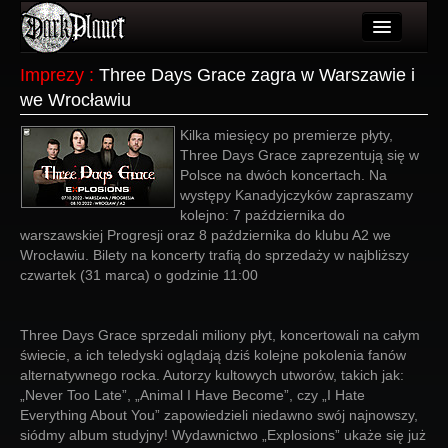
Artykuły
Imprezy
:
Three Days Grace zagra w Warszawie i
we Wrocławiu
Użytkownicy
Kilka miesięcy po premierze płyty,
Wydarzenia
Three Days Grace zaprezentują się w
Polsce na dwóch koncertach. Na
Galeria
występy Kanadyjczyków zapraszamy
kolejno: 7 października do
Forum
warszawskiej Progresji oraz 8 października do klubu A2 we
Wrocławiu. Bilety na koncerty trafią do sprzedaży w najbliższy
Więcej
czwartek (31 marca) o godzinie 11:00
Login
Three Days Grace sprzedali miliony płyt, koncertowali na całym
świecie, a ich teledyski oglądają dziś kolejne pokolenia fanów
alternatywnego rocka. Autorzy kultowych utworów, takich jak:
„Never Too Late”, „Animal I Have Become”, czy „I Hate
Everything About You” zapowiedzieli niedawno swój najnowszy,
siódmy album studyjny! Wydawnictwo „Explosions” ukaże się już