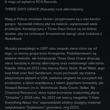
6 maja od wytwórni RCA Records.
THREE DAYS GRACE (Kanada) rock alternatywny:
Mają w Polsce mnóstwo fanów i przyjmowani są u nas bardzo
gorąco. Sprzedali miliony płyt na świecie i wylansowali wiele
przebojów. Kanadyjczycy z Three Days Grace są na dobrej
drodze, aby na rockowym firmamencie stanąć obok rodaków z
Nickelback.
Muzyka powstałego w 1997 roku zespołu nieco różni się od
tego, co tworzy grupa braci Kroegerów. Podobieństwem są
świetne melodie, ale kompozycje Three Days Grace skręcają
nieco bardziej w stronę alternatywy oraz metalowego uderzenia.
Kapela, którą od 2013 roku tworzą Barry Stock, Brad Walst, jego
brat Matt oraz Neil Sanderson, może pochwalić się trzema
platynowymi płytami w USA, wieloma singlami na szczytach list
przebojów, a także współpracą z takimi gigantami konsolety, jak
Howard Benson (m.in. Motörhead, Body Count, Skillet, My
Chemical Romance), który nadał brzmienie znakomitej płycie
"Outsider" z 2018 roku. Na 2022 rok twórcy megahitu "I Hate
Everything About You" zapowiedzieli siódmy studyjny materiał,
zatytułowany "Explosions" (premiera, maj 2022).