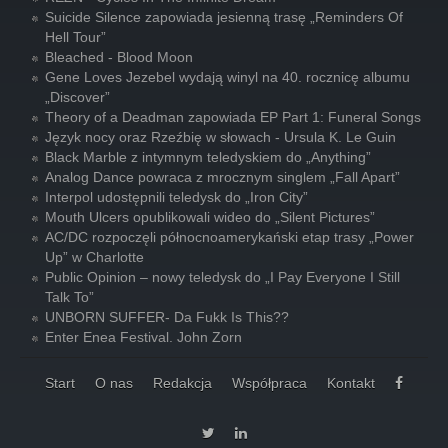
Suicide Silence zapowiada jesienną trasę „Reminders Of
Hell Tour”
Bleached - Blood Moon
Gene Loves Jezebel wydają winyl na 40. rocznicę albumu
„Discover”
Theory of a Deadman zapowiada EP Part 1: Funeral Songs
Język nocy oraz Rzeźbię w słowach - Ursula K. Le Guin
Black Marble z intymnym teledyskiem do „Anything”
Analog Dance powraca z mrocznym singlem „Fall Apart”
Interpol udostępnili teledysk do „Iron City”
Mouth Ulcers opublikowali wideo do „Silent Pictures”
AC/DC rozpoczęli północnoamerykański etap trasy „Power
Up” w Charlotte
Public Opinion – nowy teledysk do „I Pay Everyone I Still
Talk To”
UNBORN SUFFER- Da Fukk Is This??
Enter Enea Festival. John Zorn
Start
O nas
Redakcja
Współpraca
Kontakt