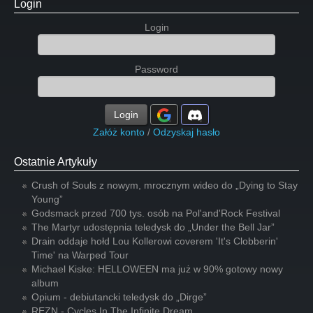
Login
Login
Password
Login
Załóż konto
/
Odzyskaj hasło
Ostatnie Artykuły
Crush of Souls z nowym, mrocznym wideo do „Dying to Stay
Young”
Godsmack przed 700 tys. osób na Pol'and'Rock Festival
The Martyr udostępnia teledysk do „Under the Bell Jar”
Drain oddaje hołd Lou Kollerowi coverem 'It's Clobberin'
Time' na Warped Tour
Michael Kiske: HELLOWEEN ma już w 90% gotowy nowy
album
Opium - debiutancki teledysk do „Dirge”
REZN - Cycles In The Infinite Dream