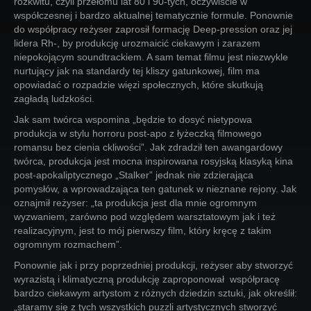
rozkwitu, czyli przełomu lat 80 i 90-tych, oczywiście w
współczesnej i bardzo aktualnej tematycznie formule. Ponownie
do współpracy reżyser zaprosił formację Deep-pression oraz jej
lidera Rh-, by produkcję urozmaicić ciekawym i zarazem
niepokojącym soundtrackiem. A sam temat filmu jest niezwykle
nurtujący jak na standardy tej kliszy gatunkowej, film ma
opowiadać o rozpadzie więzi społecznych, które skutkują
zagładą ludzkości.
Jak sam twórca wspomina „będzie to dosyć nietypowa
produkcja w stylu horroru post-apo z łyżeczką filmowego
romansu bez cienia ckliwości”. Jak zdradził ten awangardowy
twórca, produkcja jest mocna inspirowana rosyjską klasyką kina
post-apokaliptycznego „Stalker” jednak nie zdzierająca
pomysłów, a wprowadzająca ten gatunek w nieznane rejony. Jak
oznajmił reżyser: „ta produkcja jest dla mnie ogromnym
wyzwaniem, zarówno pod względem warsztatowym jak i też
realizacyjnym, jest to mój pierwszy film, który kręcę z takim
ogromnym rozmachem”.
Ponownie jak i przy poprzedniej produkcji, reżyser aby stworzyć
wyrazistą i klimatyczną produkcję zaproponował współpracę
bardzo ciekawym artystom z różnych dziedzin sztuki, jak określił:
„staramy się z tych wszystkich puzzli artystycznych stworzyć