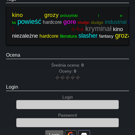
kino grozy
prószyński i s-
powieść
gore
tril
industrial
hardcore
sludge
sludge
ka
kryminał
i s-ka
kino
groza
slasher
niezależne
hardcore
literatura
fantasy
Ocena
Średnia ocena:
0
Oceny:
0
Login
Login
Password
Login