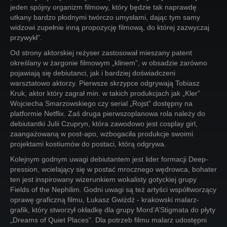
jeden spójny organizm filmowy, który będzie tak naprawdę
utkany bardzo płodnymi twórczo umysłami, dając tym samy
widzowi zupełnie inną propozycję filmową, do której zazwyczaj
przywykł”.
Od strony aktorskiej reżyser zastosował mieszany patent
określany w żargonie filmowym „klinem”, w obsadzie zarówno
pojawiają się debiutanci, jak i bardziej doświadczeni
warsztatowo aktorzy. Pierwsze skrzypce odgrywają Tobiasz
Kruk, aktor który zagrał min. w takich produkcjach jak „Kler”
Wojciecha Smarzowskiego czy serial „Rojst” dostępny na
platformie Netflix. Zaś druga pierwszoplanowa rola należy do
debiutantki Julii Czupryn, która zawodowo jest cosplay girl,
zaangażowaną w post-apo, wzbogaciła produkcje swoimi
projektami kostiumów do postaci, którą odgrywa.
Kolejnym godnym uwagi debiutantem jest lider formacji Deep-
pression, wcielający się w postać mrocznego wędrowca, bohater
ten jest inspirowany wizerunkiem wokalisty gotyckiej grupy
Fields of the Nephilim. Godni uwagi są też artyści współtworzący
oprawę graficzną filmu, Łukasz Gwiżdż - krakowski malarz-
grafik, który stworzył okładkę dla grupy Mord’A’Stigmata do płyty
„Dreams of Quiet Places”. Dla potrzeb filmu malarz udostępni