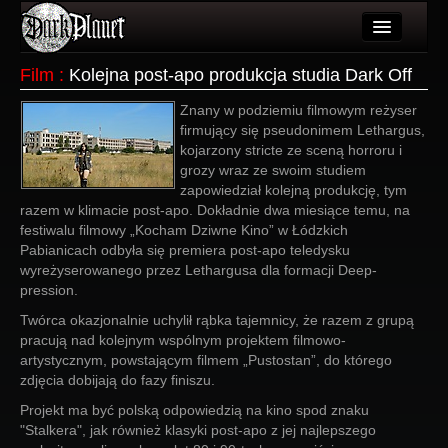
Artykuły
Film
:
Kolejna post-apo produkcja studia Dark Off
Użytkownicy
Znany w podziemiu filmowym reżyser
firmujący się pseudonimem Lethargus,
Wydarzenia
kojarzony stricte ze sceną horroru i
grozy wraz ze swoim studiem
Galeria
zapowiedział kolejną produkcję, tym
razem w klimacie post-apo. Dokładnie dwa miesiące temu, na
Forum
festiwalu filmowy „Kocham Dziwne Kino” w Łódzkich
Pabianicach odbyła się premiera post-apo teledysku
Więcej
wyreżyserowanego przez Lethargusa dla formacji Deep-
pression.
Login
Twórca okazjonalnie uchylił rąbka tajemnicy, że razem z grupą
pracują nad kolejnym wspólnym projektem filmowo-
artystycznym, powstającym filmem „Pustostan”, do którego
zdjęcia dobijają do fazy finiszu.
Projekt ma być polską odpowiedzią na kino spod znaku
"Stalkera", jak również klasyki post-apo z jej najlepszego