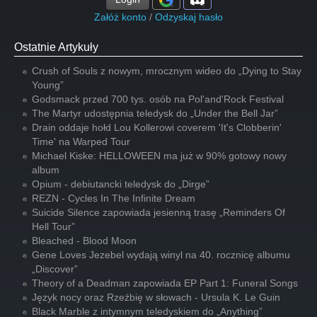
Załóż konto
/
Odzyskaj hasło
Ostatnie Artykuły
Crush of Souls z nowym, mrocznym wideo do „Dying to Stay
Young”
Godsmack przed 700 tys. osób na Pol'and'Rock Festival
The Martyr udostępnia teledysk do „Under the Bell Jar”
Drain oddaje hołd Lou Kollerowi coverem 'It's Clobberin'
Time' na Warped Tour
Michael Kiske: HELLOWEEN ma już w 90% gotowy nowy
album
Opium - debiutancki teledysk do „Dirge”
REZN - Cycles In The Infinite Dream
Suicide Silence zapowiada jesienną trasę „Reminders Of
Hell Tour”
Bleached - Blood Moon
Gene Loves Jezebel wydają winyl na 40. rocznicę albumu
„Discover”
Theory of a Deadman zapowiada EP Part 1: Funeral Songs
Język nocy oraz Rzeźbię w słowach - Ursula K. Le Guin
Black Marble z intymnym teledyskiem do „Anything”