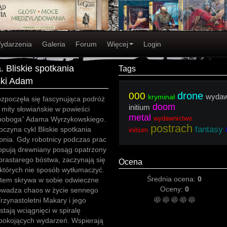
ydarzenia
Galeria
Forum
Więcej
Login
 Bliskie spotkania
Tags
ski Adam
drone
000
wydaw
kryminał
ozpoczęła się fascynująca podróż
doom
initium
 mity słowiańskie w powieści
metal
wydawnictwo
rnoboga” Adama Wyrzykowskiego.
postrach
fantasy
czyna cykl Bliskie spotkania
initium
pnia. Gdy robotnicy podczas prac
opują drewniany posąg opatrzony
prastarego bóstwa, zaczynają się
Ocena
 których nie sposób wytłumaczyć.
Średnia ocena:
0
otem skrywa w sobie odwieczne
Oceny:
0
rowadza chaos w życie sennego
rzynastoletni Makary i jego
stają wciągnięci w spiralę
epokojących wydarzeń. Wspierają