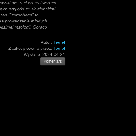
ski nie traci czasu i wrzuca
ych przygód ze słowiańskimi
lątwa Czarnoboga” to
mi wprowadzenie młodych
odzimej mitologii. Gorąco
Autor:
Teufel
Zaakceptowane przez:
Teufel
Wysłano:
2024-04-24
Komentarz