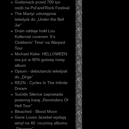
Godsmack przed 700 tys.
osób na Pol'and'Rock Festival
The Martyr udostępnia
teledysk do „Under the Bell
Jar”
Drain oddaje hołd Lou
Kollerowi coverem 'It's
Clobberin' Time' na Warped
Tour
Michael Kiske: HELLOWEEN
ma już w 90% gotowy nowy
album
Opium - debiutancki teledysk
do „Dirge”
REZN - Cycles In The Infinite
Dream
Suicide Silence zapowiada
jesienną trasę „Reminders Of
Hell Tour”
Bleached - Blood Moon
Gene Loves Jezebel wydają
winyl na 40. rocznicę albumu
„Discover”