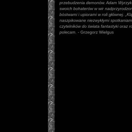
przebudzenia demonów. Adam Wyrzykow
swoich bohaterów w wir nadprzyrodzon
bóstwami i upiorami w roli głównej. „K
naszpikowane niezwykłymi spotkania
czytelników do świata fantastyki oraz r
polecam.
- Grzegorz Wielgus