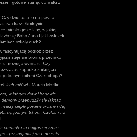
erzeń, gotowe stanąć do walki z
? Czy dwunasta to na pewno
czliwe karzełki skrycie
e miasto gęste lasy, w jakiej
lazła się Baba Jaga i jaki związek
ziemiach szkoły duch?
w fascynującą podróż przez
yjaźń staje się bronią przeciwko
biera nowego wymiaru. Czy
rozwiązać zagadkę zniknięcia
zed potężnymi siłami Czarnoboga?
ańskich mitów!
- Marcin Mortka
ata, w którym dawni bogowie
e demony przebudziły się łaknąc
a twarzy ciepły powiew wiosny i daj
Czyta się jednym tchem. Czekam na
l
ie semestru to najgorsza rzecz,
rego - przynajmniej do momentu