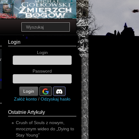
Login
Login
nictwo
Password
postrach
fantasy
kryminał
Login
Załóż konto
/
Odzyskaj hasło
Ostatnie Artykuły
Crush of Souls z nowym,
mrocznym wideo do „Dying to
Stay Young”