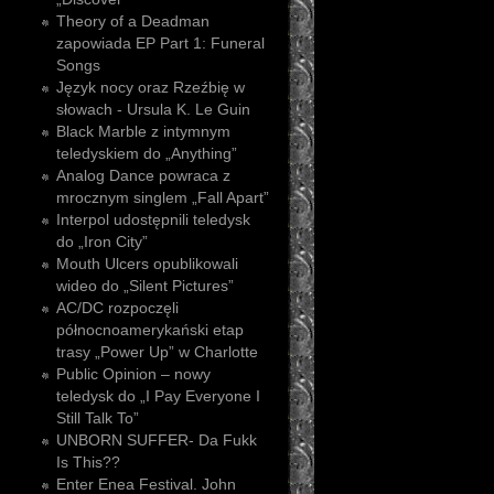
Theory of a Deadman
zapowiada EP Part 1: Funeral
Songs
Język nocy oraz Rzeźbię w
słowach - Ursula K. Le Guin
Black Marble z intymnym
teledyskiem do „Anything”
Analog Dance powraca z
mrocznym singlem „Fall Apart”
Interpol udostępnili teledysk
do „Iron City”
Mouth Ulcers opublikowali
wideo do „Silent Pictures”
AC/DC rozpoczęli
północnoamerykański etap
trasy „Power Up” w Charlotte
Public Opinion – nowy
teledysk do „I Pay Everyone I
Still Talk To”
UNBORN SUFFER- Da Fukk
Is This??
Enter Enea Festival. John