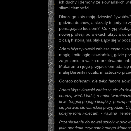
ich duchy i demony ze słowiańskich wi
siłami ciemności.
Dlaczego koty mają dziewięć żywotów
godzina duchów, a skrzaty to jedynie ży
pomagające ludziom? Co kryją okalając
nowej profesji po wiekach ukrycia odna
z całą historią ma błąkający się w pod
Adam Wyrzykowski zabiera czytelnika 
magię i mitologię słowiańską, gdzie prz
zagrożeniu, a walka o przetrwanie na
Makaremu i jego przyjaciołom uda się 
małej Bereniki i ocalić miasteczko pr
Gorąco polecam, nie tylko fanom słowi
Adam Wyrzykowski zabierze cię do świ
chodzą wśród ludzi, a najpotworniejsz
krwi. Sięgnij po jego książkę, poczuj n
się porwać słowiańskiej przygodzie. 
kolejny tom! Polecam.
- Paulina Hende
Przeniesienie do nowej szkoły w połow
jaka spotkała trzynastoletniego Maka