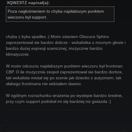
XQWZSTZ napisał(a):
Poza nagłośnieniem to chyba najsłabszym punktem
wieczoru był support.
chyba z byka spadłes ;| Moim zdaniem Obscura Sphinx
zaprezentował sie bardzo dobrze - wokalistka o mocnym głosie i
bardzo dużej expresji scenicznej, muzycznie bardzo
klimatycznie.
W moim odczuciu najsłabszym punktem wieczoru był frontman
CBP. O ile muzycznie zespoł zaprezentował sie bardzo dorbze,
tak wokalista miotał się po scenie jak dziecko z autyzmem, tak
słabego frontmana nie widziałem dawno.
W ogólnym rozrachunku wrażenia po wystepie bardzo średnie,
przy czym support podobał mi się bardziej niz gwiazda :)
.