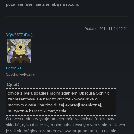
pozamieniałam się z amebą na rozum.
Dodano:
2011-11-24 12:21
XQWZSTZ
(
Fae
)
Posty:
69
Spychowo/Poznań
Cytat:
chyba z byka spadłes Moim zdaniem Obscura Sphinx
zaprezentował sie bardzo dobrze - wokalistka o
mocnym głosie i bardzo dużej expresji scenicznej,
muzycznie bardzo klimatycznie.
Ok, wcale nie krytykuje umiejętności wokalistki (ani reszty
składu), tylko dziele się moim subiektywnym wrażeniem. Nawet
jeżeli nie mógłbym zaprzeczyć ww. argumentom, to nic nie