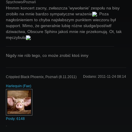
Spychowo/Poznań
Hmmm koncert zacny, zwłaszcza 'wywołanie' zespołu na bisy
zrobiło na mnie bardzo sympatyczne wrażenie
. Poza
nagłośnieniem to chyba najsłabszym punktem wieczoru był
support. Mimo, że generalnie lubię różne sludge/post/wtf
dziwactwa, Obscure Sphinx jakoś mnie nie przekonują. Ot, tak
męczybuła
.
Nigdy nie rób tego, co może zrobić ktoś inny
Dodano:
2011-11-24 08:14
Crippled Black Phoenix, Poznań (8.11.2011)
Harlequin
(
Fae
)
Posty:
6148
.