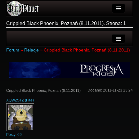
Artykuły
Crippled Black Phoenix, Poznań (8.11.2011). Strona: 1
Użytkownicy
Wydarzenia
Ostatnie tematy
Forum
»
Relacje
»
Crippled Black Phoenix, Poznań (8.11.2011)
Galeria
Nowe tematy
Forum
Login
Więcej
Rejestracja
Dodano:
2011-11-23 23:24
Crippled Black Phoenix, Poznań (8.11.2011)
Login
XQWZSTZ
(
Fae
)
Posty:
69