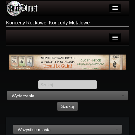
Artykuły
Koncerty Rockowe, Koncerty Metalowe
Użytkownicy
Wydarzenia
Wszystkie
Galeria
Polecane
Forum
Dodaj
Więcej
Login
Login
Wydarzenia
Rejestracja
Szukaj
Wszystkie miasta