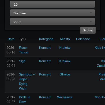
10
Sierpień
2026
Szukaj
Data
Tytuł
Kategoria
Miasto
Polecane
Lo
2026-
Rose
Koncert
Kraków
Klub K
08-16
Tattoo
2026-
Sigh
Koncert
Kraków
Kl
09-04
Zaśc
2026-
Spiritbox +
Koncert
Gliwice
Pre
09-23
Jinjer +
Ar
Dying
Wish
2026-
Birds In
Koncert
Warszawa
VooDo
09-27
Row