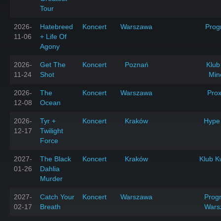
Tour
2026-
Hatebreed
Koncert
Warszawa
Prog
11-06
+ Life Of
Agony
2026-
Get The
Koncert
Poznań
Klub
11-24
Shot
Min
2026-
The
Koncert
Warszawa
Pro
12-08
Ocean
2026-
Tyr +
Koncert
Kraków
Hype
12-17
Twilight
Force
2027-
The Black
Koncert
Kraków
Klub K
01-26
Dahlia
Murder
2027-
Catch Your
Koncert
Warszawa
Progr
02-17
Breath
Wars