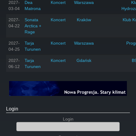
2027-
Dea
Koncert
Warszawa
Kl
03-04
Matrona
Hydroz
2027-
Sonata
Koncert
Kraków
Klub K
04-22
Arctica +
Rage
2027-
Tarja
Koncert
Warszawa
Prog
04-25
Turunen
2027-
Tarja
Koncert
Gdańsk
B
06-12
Turunen
Login
Login