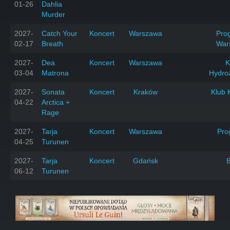
01-26
Dahlia
Murder
2027-
Catch Your
Koncert
Warszawa
Prog
02-17
Breath
War
2027-
Dea
Koncert
Warszawa
K
03-04
Matrona
Hydro
2027-
Sonata
Koncert
Kraków
Klub 
04-22
Arctica +
Rage
2027-
Tarja
Koncert
Warszawa
Pro
04-25
Turunen
2027-
Tarja
Koncert
Gdańsk
06-12
Turunen