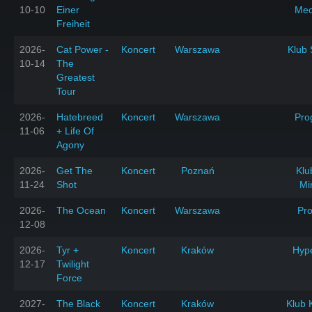
10-10
Einer
Mec
Freiheit
2026-
Cat Power -
Koncert
Warszawa
Klub 
10-14
The
Greatest
Tour
2026-
Hatebreed
Koncert
Warszawa
Pro
11-06
+ Life Of
Agony
2026-
Get The
Koncert
Poznań
Klu
11-24
Shot
Mi
2026-
The Ocean
Koncert
Warszawa
Pr
12-08
2026-
Tyr +
Koncert
Kraków
Hyp
12-17
Twilight
Force
2027-
The Black
Koncert
Kraków
Klub 