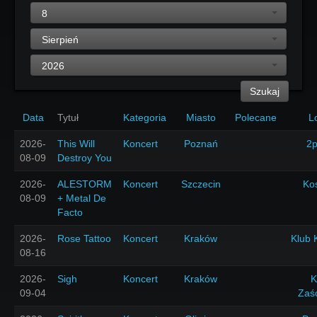
8
Sierpień
2026
Szukaj
Data
Tytuł
Kategoria
Miasto
Polecane
L
2026-
This Will
Koncert
Poznań
2p
08-09
Destroy You
2026-
ALESTORM
Koncert
Szczecin
Ko
08-09
+ Metal De
Facto
2026-
Rose Tattoo
Koncert
Kraków
Klub 
08-16
2026-
Sigh
Koncert
Kraków
K
09-04
Zaś