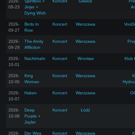
2026-
Spiritbox +
Koncert
Gliwice
Pr
09-23
Jinjer +
A
Dying Wish
2026-
Birds In
Koncert
Warszawa
VooD
09-27
Row
2026-
The Amity
Koncert
Warszawa
Pro
09-29
Affliction
2026-
Nachtmahr
Koncert
Wrocław
Klub 
10-01
2026-
King
Koncert
Warszawa
K
10-05
Woman
Hydro
2026-
Haken
Koncert
Warszawa
O
10-07
2026-
Deep
Koncert
Łódź
10-08
Purple +
Jayler
2026-
Der Weg
Koncert
Warszawa
K