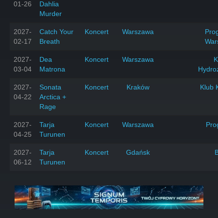
01-26
Dahlia
Murder
2027-
Catch Your
Koncert
Warszawa
Prog
02-17
Breath
War
2027-
Dea
Koncert
Warszawa
K
03-04
Matrona
Hydro
2027-
Sonata
Koncert
Kraków
Klub 
04-22
Arctica +
Rage
2027-
Tarja
Koncert
Warszawa
Pro
04-25
Turunen
2027-
Tarja
Koncert
Gdańsk
06-12
Turunen