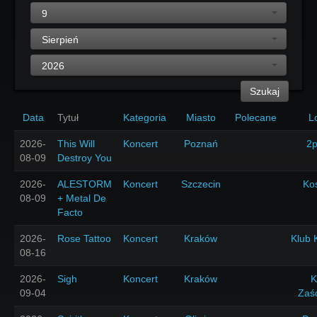
9
Sierpień
2026
Szukaj
Data
Tytuł
Kategoria
Miasto
Polecane
L
2026-
This Will
Koncert
Poznań
2p
08-09
Destroy You
2026-
ALESTORM
Koncert
Szczecin
Ko
08-09
+ Metal De
Facto
2026-
Rose Tattoo
Koncert
Kraków
Klub 
08-16
2026-
Sigh
Koncert
Kraków
K
09-04
Zaś