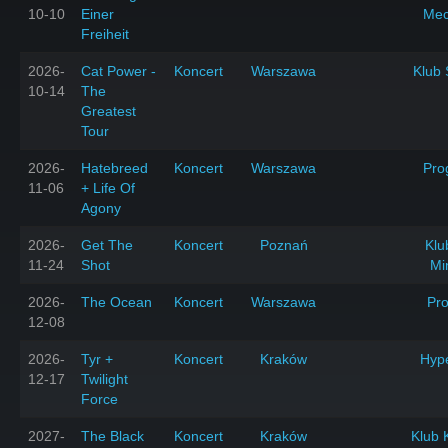
10-10
Einer
Mec
Freiheit
2026-
Cat Power -
Koncert
Warszawa
Klub 
10-14
The
Greatest
Tour
2026-
Hatebreed
Koncert
Warszawa
Pro
11-06
+ Life Of
Agony
2026-
Get The
Koncert
Poznań
Klu
11-24
Shot
Mi
2026-
The Ocean
Koncert
Warszawa
Pr
12-08
2026-
Tyr +
Koncert
Kraków
Hyp
12-17
Twilight
Force
2027-
The Black
Koncert
Kraków
Klub 