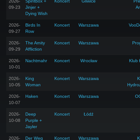
2026-
Spiritbox +
Koncert
Gliwice
Pr
09-23
Jinjer +
A
Dying Wish
2026-
Birds In
Koncert
Warszawa
VooD
09-27
Row
2026-
The Amity
Koncert
Warszawa
Pro
09-29
Affliction
2026-
Nachtmahr
Koncert
Wrocław
Klub 
10-01
2026-
King
Koncert
Warszawa
K
10-05
Woman
Hydro
2026-
Haken
Koncert
Warszawa
O
10-07
2026-
Deep
Koncert
Łódź
10-08
Purple +
Jayler
2026-
Der Weg
Koncert
Warszawa
K