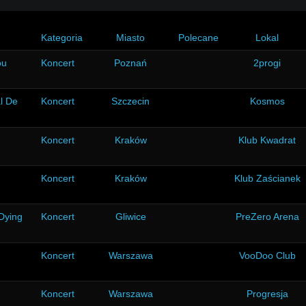
Kategoria
Miasto
Polecane
Lokal
ou
Koncert
Poznań
2progi
l De
Koncert
Szczecin
Kosmos
Koncert
Kraków
Klub Kwadrat
Koncert
Kraków
Klub Zaścianek
 Dying
Koncert
Gliwice
PreZero Arena
Koncert
Warszawa
VooDoo Club
Koncert
Warszawa
Progresja