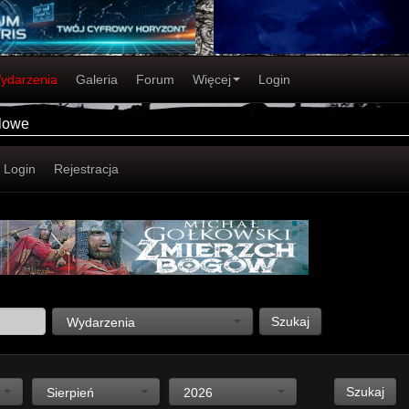
ydarzenia
Galeria
Forum
Więcej
Login
alowe
Login
Rejestracja
Szukaj
Wydarzenia
Szukaj
Sierpień
2026